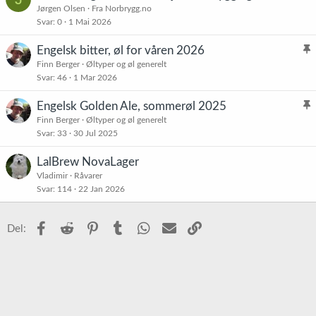
å
Jørgen Olsen
Fra Norbrygg.no
Svar
0
1 Mai 2026
s
t
Engelsk bitter, øl for våren 2026
l
Finn Berger
Øltyper og øl generelt
Svar
46
1 Mar 2026
i
s
Engelsk Golden Ale, sommerøl 2025
t
l
Finn Berger
Øltyper og øl generelt
r
Svar
33
30 Jul 2025
i
e
s
t
LalBrew NovaLager
t
Vladimir
Råvarer
r
Svar
114
22 Jan 2026
e
t
Facebook
Reddit
Pinterest
Tumblr
WhatsApp
E-post
Link
Del: