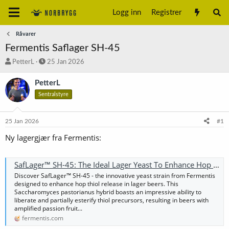
Logg inn
Registrer
Råvarer
Fermentis Saflager SH-45
T
S
PetterL
25 Jan 2026
r
t
å
a
PetterL
d
r
Sentralstyre
s
t
t
d
a
a
25 Jan 2026
#1
r
t
t
o
Ny lagergjær fra Fermentis:
e
r
SafLager™ SH-45: The Ideal Lager Yeast To Enhance Hop Thiol Release
Discover SafLager™ SH-45 - the innovative yeast strain from Fermentis
designed to enhance hop thiol release in lager beers. This
Saccharomyces pastorianus hybrid boasts an impressive ability to
liberate and partially esterify thiol precursors, resulting in beers with
amplified passion fruit...
fermentis.com