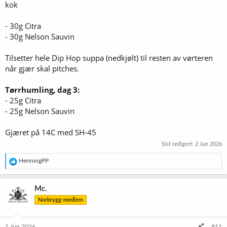
kok
- 30g Citra
- 30g Nelson Sauvin
Tilsetter hele Dip Hop suppa (nedkjølt) til resten av vørteren
når gjær skal pitches.
Tørrhumling, dag 3:
- 25g Citra
- 25g Nelson Sauvin
Gjæret på 14C med SH-45
Sist redigert:
2 Jun 2026
R
HenningPP
e
a
k
Mc.
s
Norbrygg-medlem
j
o
n
e
1 Jun 2026
#11