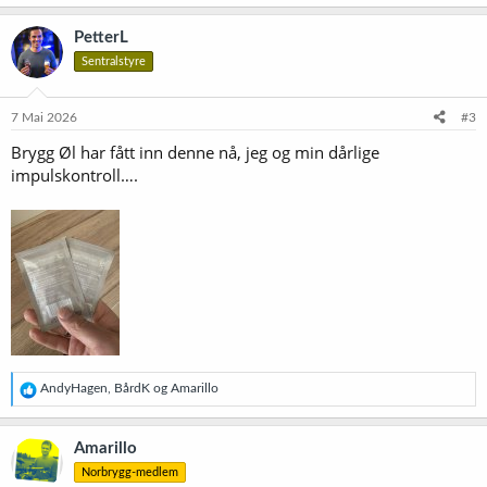
PetterL
Sentralstyre
7 Mai 2026
#3
Brygg Øl har fått inn denne nå, jeg og min dårlige
impulskontroll….
R
AndyHagen
,
BårdK
og
Amarillo
e
a
k
Amarillo
s
Norbrygg-medlem
j