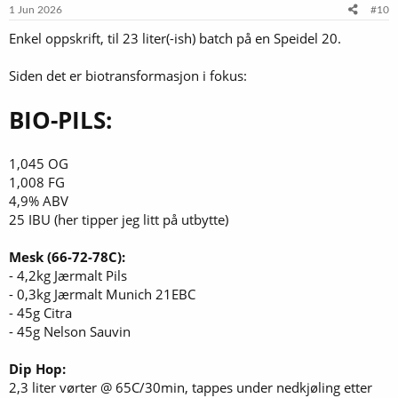
1 Jun 2026
#10
Enkel oppskrift, til 23 liter(-ish) batch på en Speidel 20.
Siden det er biotransformasjon i fokus:
BIO-PILS:
1,045 OG
1,008 FG
4,9% ABV
25 IBU (her tipper jeg litt på utbytte)
Mesk (66-72-78C):
- 4,2kg Jærmalt Pils
- 0,3kg Jærmalt Munich 21EBC
- 45g Citra
- 45g Nelson Sauvin
Dip Hop:
2,3 liter vørter @ 65C/30min, tappes under nedkjøling etter