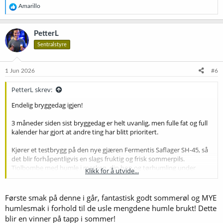
R
Amarillo
e
a
k
PetterL
s
Sentralstyre
j
o
n
e
1 Jun 2026
#6
r
:
PetterL skrev:
Endelig bryggedag igjen!
3 måneder siden sist bryggedag er helt uvanlig, men fulle fat og full
kalender har gjort at andre ting har blitt prioritert.
Kjører et testbrygg på den nye gjæren Fermentis Saflager SH-45, så
det blir forhåpentligvis en slags fruktig og frisk sommerpils.
Tiolbombe med humle i mesken, dip hop og tørhumling under
Klikk for å utvide...
stormgjæring for å teste gjæren som skal frigjøre bundne tioler ved
biotransformasjon. Citra og Nelson Sauvin i alle ledd.
Første smak på denne i går, fantastisk godt sommerøl og MYE
Typeriktig pils blir det definitivt ikke, men blir det godt? Håper det
humlesmak i forhold til de usle mengdene humle brukt! Dette
blir en vinner på tapp i sommer!