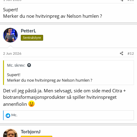
r
Supert!
:
Merker du noe hvitvinpreg av Nelson humlen ?
PetterL
Sentralstyre
2 Jun 2026
#12
Mc. skrev:
Supert!
Merker du noe hvitvinpreg av Nelson humlen ?
Det vil jeg påstå ja. Men selvsagt, side om side med Citra +
biotransformasjonsprodukter så spiller hvitvinspreget
annenfiolin
R
Mc.
e
a
k
TorbjornJ
s