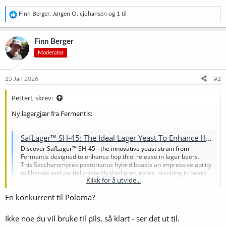
R
Finn Berger
,
Jørgen O
,
cjohansen
og 1 til
e
a
k
Finn Berger
s
Moderator
j
o
n
e
25 Jan 2026
#2
r
:
PetterL skrev:
Ny lagergjær fra Fermentis:
SafLager™ SH-45: The Ideal Lager Yeast To Enhance Hop Thiol Release
Discover SafLager™ SH-45 - the innovative yeast strain from
Fermentis designed to enhance hop thiol release in lager beers.
This Saccharomyces pastorianus hybrid boasts an impressive ability
to liberate and partially esterify thiol precursors, resulting in beers
Klikk for å utvide...
with amplified passion fruit...
fermentis.com
En konkurrent til Poloma?
Ikke noe du vil bruke til pils, så klart - ser det ut til.