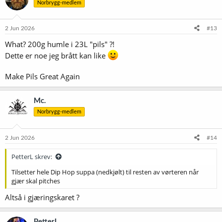
Norbrygg-medlem
j
o
n
e
2 Jun 2026
#13
r
What? 200g humle i 23L "pils" ?!
:
Dette er noe jeg brått kan like
Make Pils Great Again
Mc.
Norbrygg-medlem
2 Jun 2026
#14
PetterL skrev:
Tilsetter hele Dip Hop suppa (nedkjølt) til resten av vørteren når
gjær skal pitches
Altså i gjæringskaret ?
PetterL