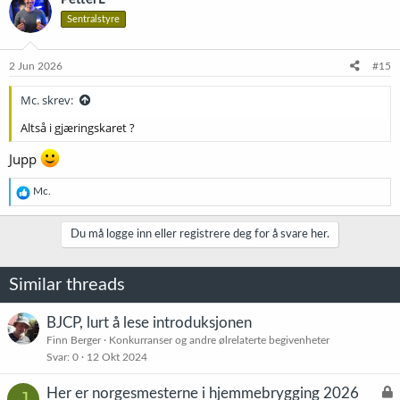
Sentralstyre
2 Jun 2026
#15
Mc. skrev:
Altså i gjæringskaret ?
Jupp
R
Mc.
e
a
k
Du må logge inn eller registrere deg for å svare her.
s
j
o
Similar threads
n
e
r
BJCP, lurt å lese introduksjonen
:
Finn Berger
Konkurranser og andre ølrelaterte begivenheter
Svar
0
12 Okt 2024
L
Her er norgesmesterne i hjemmebrygging 2026
J