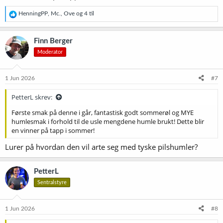
Speidelen er fin til slike testbrygg
R
HenningPP
,
Mc.
,
Ove
og 4 til
e
Vis vedlegget 77823
a
k
Finn Berger
s
Moderator
j
o
n
e
1 Jun 2026
#7
r
:
PetterL skrev:
Første smak på denne i går, fantastisk godt sommerøl og MYE
humlesmak i forhold til de usle mengdene humle brukt! Dette blir
en vinner på tapp i sommer!
Lurer på hvordan den vil arte seg med tyske pilshumler?
PetterL
Sentralstyre
1 Jun 2026
#8