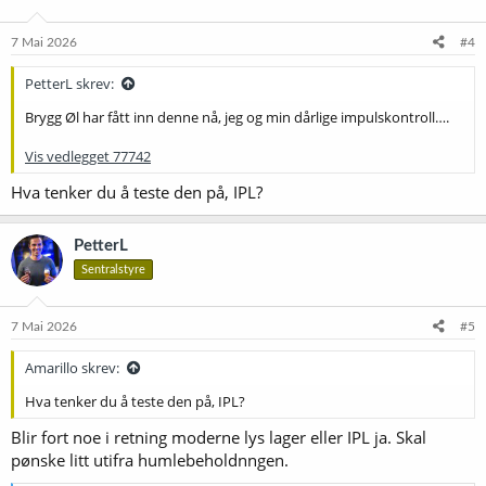
o
n
e
7 Mai 2026
#4
r
:
PetterL skrev:
Brygg Øl har fått inn denne nå, jeg og min dårlige impulskontroll….
Vis vedlegget 77742
Hva tenker du å teste den på, IPL?
PetterL
Sentralstyre
7 Mai 2026
#5
Amarillo skrev:
Hva tenker du å teste den på, IPL?
Blir fort noe i retning moderne lys lager eller IPL ja. Skal
pønske litt utifra humlebeholdnngen.