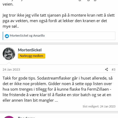
veien.
Jeg tror ikke jeg ville tatt sjansen på å montere kran rett å slett
pga av vekten, men også fordi at lekker den kranen er det
mye søl..
R
MortenSickel
og
Amarillo
e
a
k
MortenSickel
s
Norbrygg-medlem
j
o
n
e
24 Jan 2023
#3
r
Takk for gode tips. Sodastreamflasker går i huset allerede, så
:
det er ikke noe problem. Gidder noen å sette opp listen over
hva som trenges i tillegg for å kunne flaske fra FermZillaen -
lite fristende å være klar til å flaske en stor batch og se at en
eller annen liten bit mangler ...
Sist redigert:
24 Jan 2023