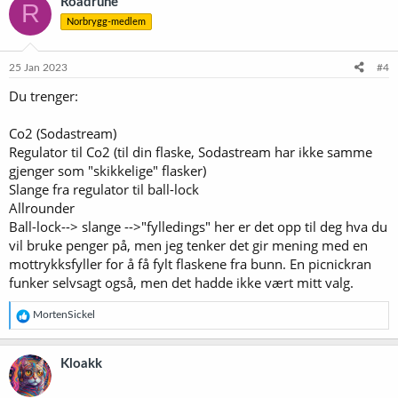
Roadrune
R
Norbrygg-medlem
25 Jan 2023
#4
Du trenger:
Co2 (Sodastream)
Regulator til Co2 (til din flaske, Sodastream har ikke samme
gjenger som "skikkelige" flasker)
Slange fra regulator til ball-lock
Allrounder
Ball-lock--> slange -->"fylledings" her er det opp til deg hva du
vil bruke penger på, men jeg tenker det gir mening med en
mottrykksfyller for å få fylt flaskene fra bunn. En picnickran
funker selvsagt også, men det hadde ikke vært mitt valg.
R
MortenSickel
e
a
k
Kloakk
s
j