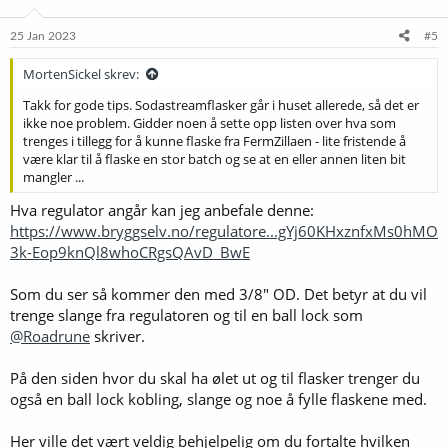
o
n
e
25 Jan 2023
#5
r
:
MortenSickel skrev:
Takk for gode tips. Sodastreamflasker går i huset allerede, så det er
ikke noe problem. Gidder noen å sette opp listen over hva som
trenges i tillegg for å kunne flaske fra FermZillaen - lite fristende å
være klar til å flaske en stor batch og se at en eller annen liten bit
mangler ...
Hva regulator angår kan jeg anbefale denne:
https://www.bryggselv.no/regulatore...gYj60KHxznfxMs0hMO
3k-Eop9knQl8whoCRgsQAvD_BwE
Som du ser så kommer den med 3/8" OD. Det betyr at du vil
trenge slange fra regulatoren og til en ball lock som
@Roadrune
skriver.
På den siden hvor du skal ha ølet ut og til flasker trenger du
også en ball lock kobling, slange og noe å fylle flaskene med.
Her ville det vært veldig behjelpelig om du fortalte hvilken