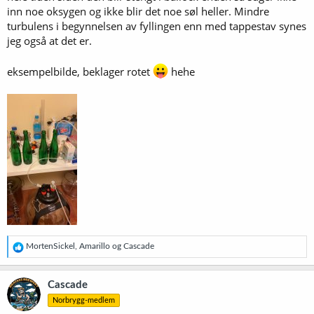
inn noe oksygen og ikke blir det noe søl heller. Mindre
turbulens i begynnelsen av fyllingen enn med tappestav synes
jeg også at det er.
eksempelbilde, beklager rotet
hehe
R
MortenSickel
,
Amarillo
og
Cascade
e
a
k
Cascade
s
Norbrygg-medlem
j
o