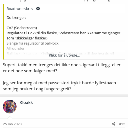
Roadrune skrev:
Du trenger:
Co2 (Sodastream)
Regulator til Co2 (til din flaske, Sodastream har ikke samme gjenger
som "skikkelige" flasker)
Slange fra regulator til ball-lock
Allrounder
Ball-lock--> slange -->"fylledings" her er det opp til deg hva du vil
Klikk for å utvide...
bruke penger på, men jeg tenker det gir mening med en
mottrykksfyller for å få fylt flaskene fra bunn. En picnickran funker
Supert, takk! men trenges det ikke noe stigerør i tillegg, eller
selvsagt også, men det hadde ikke vært mitt valg.
er det noe som følger med?
Jeg ser for meg at med passe stort trykk burde fyllestaven
som jeg bruker i dag fungere greit?
Kloakk
25 Jan 2023
#12