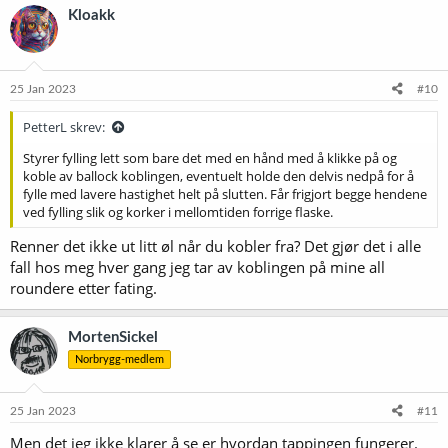
k
Kloakk
s
j
o
n
e
25 Jan 2023
#10
r
:
PetterL skrev:
Styrer fylling lett som bare det med en hånd med å klikke på og
koble av ballock koblingen, eventuelt holde den delvis nedpå for å
fylle med lavere hastighet helt på slutten. Får frigjort begge hendene
ved fylling slik og korker i mellomtiden forrige flaske.
Renner det ikke ut litt øl når du kobler fra? Det gjør det i alle
fall hos meg hver gang jeg tar av koblingen på mine all
roundere etter fating.
MortenSickel
Norbrygg-medlem
25 Jan 2023
#11
Men det jeg ikke klarer å se er hvordan tappingen fungerer.