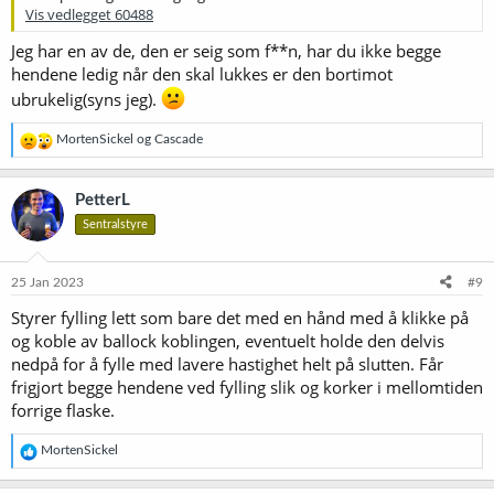
Vis vedlegget 60488
Jeg har en av de, den er seig som f**n, har du ikke begge
hendene ledig når den skal lukkes er den bortimot
ubrukelig(syns jeg).
R
MortenSickel
og
Cascade
e
a
k
PetterL
s
Sentralstyre
j
o
n
e
25 Jan 2023
#9
r
Styrer fylling lett som bare det med en hånd med å klikke på
:
og koble av ballock koblingen, eventuelt holde den delvis
nedpå for å fylle med lavere hastighet helt på slutten. Får
frigjort begge hendene ved fylling slik og korker i mellomtiden
forrige flaske.
R
MortenSickel
e
a