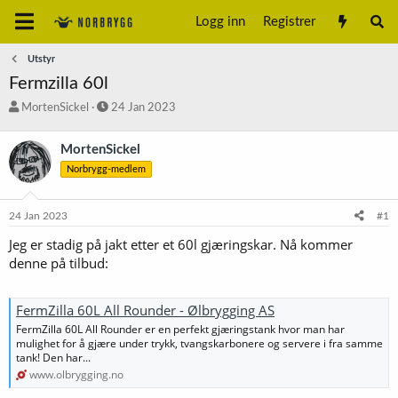
Logg inn
Registrer
Utstyr
Fermzilla 60l
T
S
MortenSickel
24 Jan 2023
r
t
å
a
MortenSickel
d
r
Norbrygg-medlem
s
t
t
d
a
a
24 Jan 2023
#1
r
t
t
o
Jeg er stadig på jakt etter et 60l gjæringskar. Nå kommer
e
denne på tilbud:
r
FermZilla 60L All Rounder - Ølbrygging AS
FermZilla 60L All Rounder er en perfekt gjæringstank hvor man har
mulighet for å gjære under trykk, tvangskarbonere og servere i fra samme
tank! Den har...
www.olbrygging.no