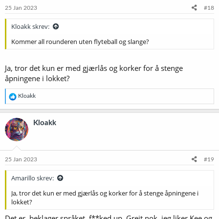
25 Jan 2023
#18
Kloakk skrev:
Kommer all rounderen uten flyteball og slange?
Ja, tror det kun er med gjærlås og korker for å stenge
åpningene i lokket?
R
Kloakk
e
a
k
Kloakk
s
j
o
n
e
25 Jan 2023
#19
r
:
Amarillo skrev:
Ja, tror det kun er med gjærlås og korker for å stenge åpningene i
lokket?
Det er, beklager språket, f**ked up. Greit nok, jeg liker Kee og