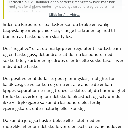
FermZilla 60L All Rounder er en perfekt gjæringstank hvor man har
mulighet for å gjære under trykk, tvangskarbonere og servere i fra
samme tank! Den har...
Klikk for å utvide...
www.olbrygging.no
Siden du karbonerer på flasker kan du bruke en vanlig
tappeslange med picnic kran, slange fra kranen og ned til
Ikke noe å si på prisen, men jeg vet ikke helt hvor godt den passer til
min måte å gjøre ting på, jeg har ingen planer om trykkgjæring og
bunnen av flaskene som skal fylles.
jeg tapper på flasker, så jeg har ikke noe utstyr for overføring under
trykk. Er det noen som har montert tappekran på en slik tank eller
Det "negative" er at du må kjøpe en regulator til sodastream
hva er annen grei teknikk for å overføre til flakser med minst mulig
og en flaske gass, det andre er at du må karbonere med
mekking?
sukkerbiter, karboneringsdrops eller tilsette sukkerlake i hver
individuelle flaske.
Det positive er at du får et godt gjæringskar, mulighet for
kaldkræsj, selve tanken og omtrent alle andre deler kan
kjøpes separat om en ting trenger å skiftes ut, du har mulighet
for lukket overføring om det skulle bli aktuelt og selv om du
ikke vil trykkgjære så kan du karbonere ølet ferdig i
gjæringskaret, enten naturlig eller kunstig.
Da kan du jo også flaske, bokse eller fatet med en
motrykksfyller om det skulle være ønskelig en gang nedover