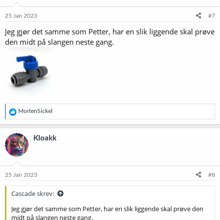
n
e
25 Jan 2023
#7
r
Jeg gjør det samme som Petter, har en slik liggende skal prøve
:
den midt på slangen neste gang.
R
MortenSickel
e
a
k
Kloakk
s
j
o
n
e
25 Jan 2023
#8
r
:
Cascade skrev:
Jeg gjør det samme som Petter, har en slik liggende skal prøve den
midt på slangen neste gang.