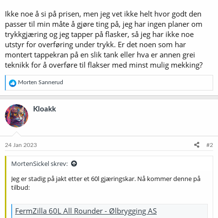
Ikke noe å si på prisen, men jeg vet ikke helt hvor godt den
passer til min måte å gjøre ting på, jeg har ingen planer om
trykkgjæring og jeg tapper på flasker, så jeg har ikke noe
utstyr for overføring under trykk. Er det noen som har
montert tappekran på en slik tank eller hva er annen grei
teknikk for å overføre til flakser med minst mulig mekking?
R
Morten Sannerud
e
a
k
Kloakk
s
j
o
n
e
24 Jan 2023
#2
r
:
MortenSickel skrev:
Jeg er stadig på jakt etter et 60l gjæringskar. Nå kommer denne på
tilbud:
FermZilla 60L All Rounder - Ølbrygging AS