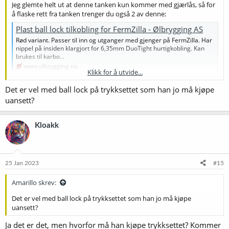
Jeg glemte helt ut at denne tanken kun kommer med gjærlås, så for
å flaske rett fra tanken trenger du også 2 av denne:
Plast ball lock tilkobling for FermZilla - Ølbrygging AS
Rød variant. Passer til inn og utganger med gjenger på FermZilla. Har
nippel på insiden klargjort for 6,35mm DuoTight hurtigkobling. Kan
brukes til karbo...
www.olbrygging.no
Klikk for å utvide...
Det er vel med ball lock på trykksettet som han jo må kjøpe
De har i både gul og rød, så om du vil ha en farge til gass in og en til
uansett?
øl ut, kjøp en av hver, men er enkelt å se hvor flyteballen er og det
er åpenlyst øl ut
Kloakk
Edit: det igjen minte meg på at du må nok ha en ball lock med
slange til blow off under gjæring... Hoff det baller på seg
25 Jan 2023
#15
Amarillo skrev:
Det er vel med ball lock på trykksettet som han jo må kjøpe
uansett?
Ja det er det, men hvorfor må han kjøpe trykksettet? Kommer