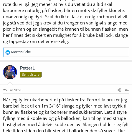
rute du vil gå. Jeg mener at hvis du vet at du alltid skal
karbonere naturlig på flasker, blir en motrykksfyller klønete,
unødvendig og dyrt. Skal du ikke flaske ferdig karbonert øl vil
jeg stå ved det jeg skrev at du trenger en vanlig øl slange med
picnic kran og en slangebit fra kranen til bunnen flasken, men
her finnes det sikkert en mulighet for å bruke ball lock, slange
og tappestav om det er ønskelig.
R
MortenSickel
e
a
k
PetterL
s
Sentralstyre
j
o
n
e
25 Jan 2023
#6
r
Når jeg fyller ukarbonert øl på flasker fra Fermzilla bruker jeg
:
bare balllock til en 1m 3/16” slange og fyller med lavt trykk til
bunn av flaskene og karbonerer med sukkerbiter. Lett å styre
fylling med å koble av og på ballocken, kan til og med strupe
hastigheten med å delvis koble den av. Slangen holder seg fylt
hele tiden siden den blir stengt i ballock enden så suger ikke