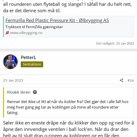
all rounderen uten flyteball og slange? I såfall har du helt rett,
da er det denne som må til.
Fermzilla Red Plastic Pressure Kit - Ølbrygging AS
Trykksett til FermZilla gjæringskar
www.olbrygging.no
Sist redigert:
25 Jan 2023
PetterL
Sentralstyre
25 Jan 2023
#16
Kloakk skrev:
Renner det ikke ut litt øl når du kobler fra? Det gjør det i alle fall hos
meg hver gang jeg tar av koblingen på mine all roundere etter
fating.
Søler ikke en eneste dråpe når du klikker den opp og ned for å
åpne den innvendige ventilen i ball lock’en. Når du drar den
helt av til slutt dras o-ringen av koblingen og en får den