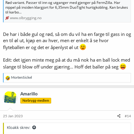
Rød variant. Passer til inn og utganger med gjenger på FermZilla. Har
nippel på insiden klargjort for 6,35mm DuoTight hurtigkobling. Kan brukes
til karbo...
www.olbrygging.no
De har i både gul og rød, så om du vil ha en farge til gass in og
en til øl ut, kjøp en av hver, men er enkelt å se hvor
flyteballen er og det er åpenlyst øl ut
Edit: det igjen minte meg på at du må nok ha en ball lock med
slange til blow off under gjæring... Hoff det baller på seg
R
MortenSickel
e
a
k
Amarillo
s
Norbrygg-medlem
j
o
n
e
25 Jan 2023
#14
r
:
Kloakk skrev: