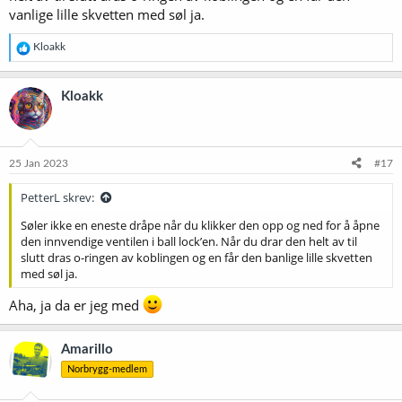
vanlige lille skvetten med søl ja.
R
Kloakk
e
a
k
Kloakk
s
j
o
n
e
25 Jan 2023
#17
r
:
PetterL skrev:
Søler ikke en eneste dråpe når du klikker den opp og ned for å åpne
den innvendige ventilen i ball lock’en. Når du drar den helt av til
slutt dras o-ringen av koblingen og en får den banlige lille skvetten
med søl ja.
Aha, ja da er jeg med
Amarillo
Norbrygg-medlem