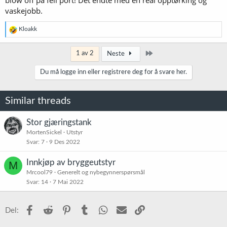
blow off på feil port! Det endte med en real opptørking og
vaskejobb.
R
Kloakk
e
a
k
Siste
1 av 2
Neste
s
j
Du må logge inn eller registrere deg for å svare her.
o
n
e
Similar threads
r
:
Stor gjæringstank
MortenSickel
Utstyr
Svar
7
9 Des 2022
Innkjøp av bryggeutstyr
M
Mrcool79
Generelt og nybegynnerspørsmål
Svar
14
7 Mai 2022
Facebook
Reddit
Pinterest
Tumblr
WhatsApp
E-post
Link
Del: