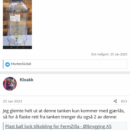
Sist redigert:
25 Jan 2023
R
MortenSickel
e
a
k
Kloakk
s
j
o
n
e
25 Jan 2023
#13
r
Jeg glemte helt ut at denne tanken kun kommer med gjærlås,
:
så for å flaske rett fra tanken trenger du også 2 av denne:
Plast ball lock tilkobling for FermZilla - Ølbrygging AS