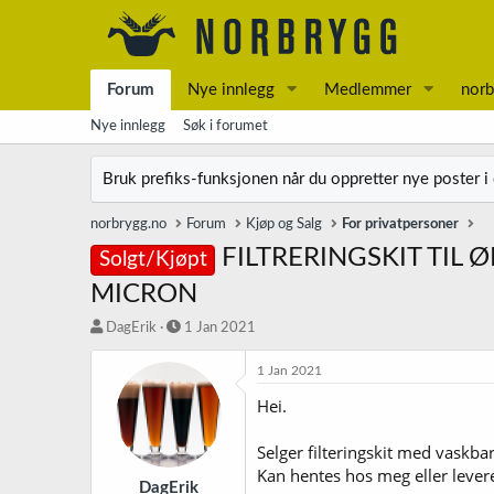
Forum
Nye innlegg
Medlemmer
norb
Nye innlegg
Søk i forumet
Bruk prefiks-funksjonen når du oppretter nye poster i
norbrygg.no
Forum
Kjøp og Salg
For privatpersoner
FILTRERINGSKIT TIL 
Solgt/Kjøpt
MICRON
T
S
DagErik
1 Jan 2021
r
t
å
a
1 Jan 2021
d
r
Hei.
s
t
t
d
a
a
Selger filteringskit med vaskbar
r
t
Kan hentes hos meg eller levere
t
o
DagErik