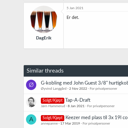
5 Jan 2021
Er det.
DagErik
Similar threads
G-kobling med John Guest 3/8'' hurtigkobl
Ø
Øyvind Langgård
2 Nov 2022
For privatpersoner
Tap-A-Draft
Solgt/Kjøpt
Jørn Hammerud
8 Jan 2021
For privatpersoner
Keezer med plass til 3x 19l co
A
Solgt/Kjøpt
annepanne
17 Mar 2019
For privatpersoner