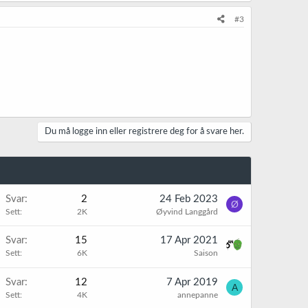
#3
Du må logge inn eller registrere deg for å svare her.
Svar
2
24 Feb 2023
Ø
Sett
2K
Øyvind Langgård
Svar
15
17 Apr 2021
Sett
6K
Saison
Svar
12
7 Apr 2019
A
Sett
4K
annepanne