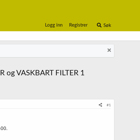
Logg inn
Registrer
Søk
R og VASKBART FILTER 1
#1
500.