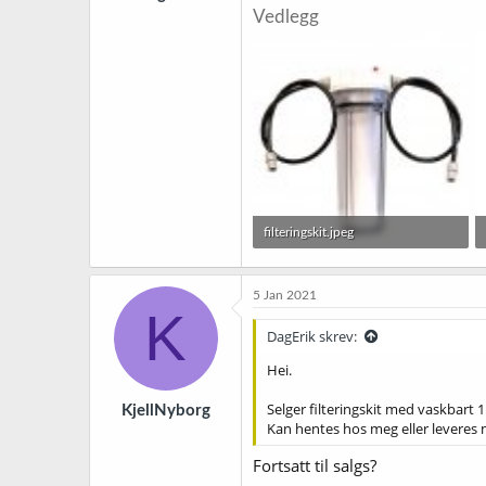
e
Vedlegg
r
filteringskit.jpeg
74,6 KB · Sett: 15
5 Jan 2021
K
DagErik skrev:
Hei.
Selger filteringskit med vaskbart 1 
KjellNyborg
Kan hentes hos meg eller leveres mo
Fortsatt til salgs?