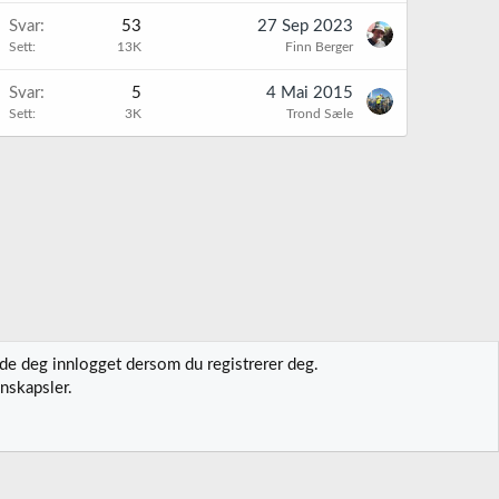
K
Svar
53
27 Sep 2023
Sett
13K
Finn Berger
Svar
5
4 Mai 2015
Sett
3K
Trond Sæle
lde deg innlogget dersom du registrerer deg.
nskapsler.
t oss
Vilkår og regler
Personvernregler
Hjelp
Hjem
R
S
S