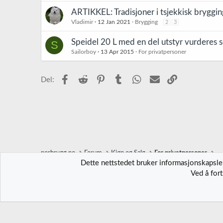
ARTIKKEL: Tradisjoner i tsjekkisk bryggin
Vladimir
12 Jan 2021
Brygging
2
3
Speidel 20 L med en del utstyr vurderes s
S
Sailorboy
13 Apr 2015
For privatpersoner
Facebook
Reddit
Pinterest
Tumblr
WhatsApp
E-post
Link
Del:
norbrygg.no
Forum
Kjøp og Salg
For privatpersoner
Dette nettstedet bruker informasjonskapsler
Ved å for
Norbrygg-default