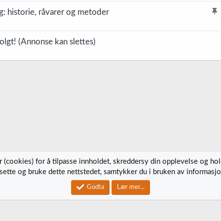
g: historie, råvarer og metoder
l
i
olgt! (Annonse kan slettes)
s
t
r
e
t
 (cookies) for å tilpasse innholdet, skreddersy din opplevelse og ho
tsette og bruke dette nettstedet, samtykker du i bruken av informasjo
Kontak
Godta
Lær mer...
®
Community platform by XenForo
© 2010-2023 XenForo Ltd.