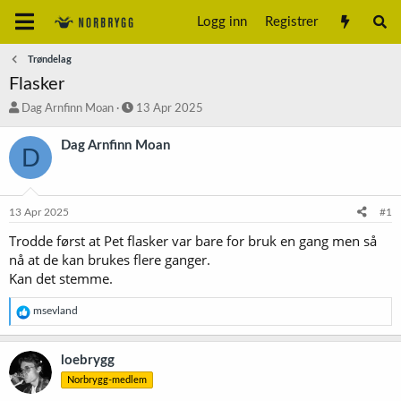
Logg inn
Registrer
Trøndelag
Flasker
T
S
Dag Arnfinn Moan
13 Apr 2025
r
t
å
a
Dag Arnfinn Moan
D
d
r
s
t
t
d
a
a
13 Apr 2025
#1
r
t
t
o
Trodde først at Pet flasker var bare for bruk en gang men så
e
nå at de kan brukes flere ganger.
r
Kan det stemme.
R
msevland
e
a
k
loebrygg
s
Norbrygg-medlem
j
o