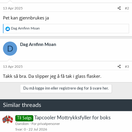
n
e
13 Apr 2025
#2
r
Pet kan gjennbrukes ja
:
R
Dag Arnfinn Moan
e
a
k
Dag Arnfinn Moan
D
s
j
o
n
e
13 Apr 2025
#3
r
Takk så bra. Da slipper jeg å få tak i glass flasker.
:
Du må logge inn eller registrere deg for å svare her.
Similar threads
Tapcooler Mottrykksfyller for boks
Til Salgs
Dansken
For privatpersoner
Svar
0
22 Jul 2026