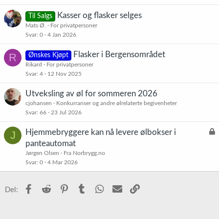
Kasser og flasker selges
Til Salgs
Mats Ø.
For privatpersoner
Svar
0
4 Jan 2026
Flasker i Bergensområdet
R
Ønskes Kjøpt
Rikard
For privatpersoner
Svar
4
12 Nov 2025
Utveksling av øl for sommeren 2026
cjohansen
Konkurranser og andre ølrelaterte begivenheter
Svar
66
23 Jul 2026
L
Hjemmebryggere kan nå levere ølbokser i
J
å
panteautomat
s
Jørgen Olsen
Fra Norbrygg.no
t
Svar
0
4 Mar 2026
Facebook
Reddit
Pinterest
Tumblr
WhatsApp
E-post
Link
Del: