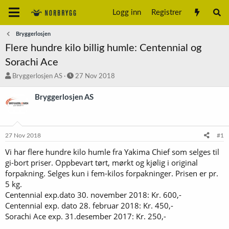
Logg inn
Registrer
Bryggerlosjen
Flere hundre kilo billig humle: Centennial og
Sorachi Ace
T
S
Bryggerlosjen AS
27 Nov 2018
r
t
å
a
Bryggerlosjen AS
d
r
s
t
t
d
a
a
27 Nov 2018
#1
r
t
t
o
Vi har flere hundre kilo humle fra Yakima Chief som selges til
e
gi-bort priser. Oppbevart tørt, mørkt og kjølig i original
r
forpakning. Selges kun i fem-kilos forpakninger. Prisen er pr.
5 kg.
Centennial exp.dato 30. november 2018: Kr. 600,-
Centennial exp. dato 28. februar 2018: Kr. 450,-
Sorachi Ace exp. 31.desember 2017: Kr. 250,-