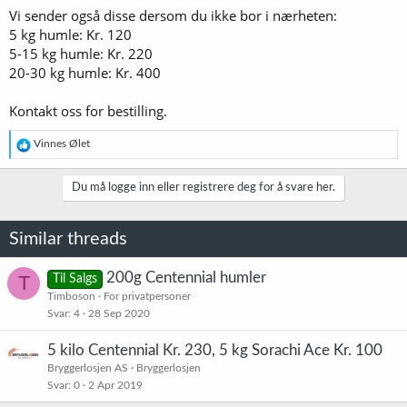
Vi sender også disse dersom du ikke bor i nærheten:
5 kg humle: Kr. 120
5-15 kg humle: Kr. 220
20-30 kg humle: Kr. 400
Kontakt oss for bestilling.
R
Vinnes Ølet
e
a
k
Du må logge inn eller registrere deg for å svare her.
s
j
o
Similar threads
n
e
r
200g Centennial humler
T
Til Salgs
:
Timboson
For privatpersoner
Svar
4
28 Sep 2020
5 kilo Centennial Kr. 230, 5 kg Sorachi Ace Kr. 100
Bryggerlosjen AS
Bryggerlosjen
Svar
0
2 Apr 2019