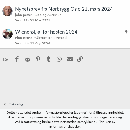
Nyhetsbrev fra Norbrygg Oslo 21. mars 2024
john petter
Oslo og Akershus
Svar
11
21 Mai 2024
Wienerøl, øl for høsten 2024
l
Finn Berger
Øltyper og øl generelt
Svar
38
11 Aug 2024
i
s
t
Facebook
Reddit
Pinterest
Tumblr
WhatsApp
E-post
Link
Del:
r
e
t
Trøndelag
Dette nettstedet bruker informasjonskapsler (cookies) for å tilpasse innholdet,
Norbrygg-default
skreddersy din opplevelse og holde deg innlogget dersom du registrerer deg.
Ved å fortsette og bruke dette nettstedet, samtykker du i bruken av
Kontakt oss
Vilkår og regler
Personvernregler
Hjelp
Hjem
R
informasjonskapsler.
S