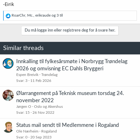
-Eirik
R
RoarChr
,
Mc.
,
erikraude
og 3 til
e
a
k
Du må logge inn eller registrere deg for å svare her.
s
j
o
Similar threads
n
e
r
Innkalling til fylkesårsmøte i Norbrygg Trøndelag
:
2026 og omvisning EC Dahls Bryggeri
Espen Breivik
Trøndelag
Svar
3
11 Feb 2026
Ølarrangement på Teknisk museum torsdag 24.
november 2022
Jørgen O
Oslo og Akershus
Svar
15
26 Nov 2022
Status mail sendt til Medlemmene i Rogaland
Ole Nærheim
Rogaland
Svar
0
20 Sep 2023