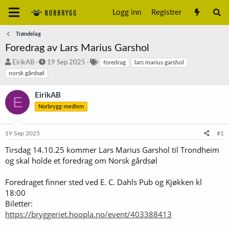
Logg inn
Registrer
Trøndelag
Foredrag av Lars Marius Garshol
T
S
S
EirikAB
19 Sep 2025
foredrag
lars marius garshol
r
t
t
norsk gårdsøl
å
a
i
d
r
k
EirikAB
E
s
t
k
Norbrygg-medlem
t
d
o
a
a
r
r
t
d
19 Sep 2025
#1
t
o
e
Tirsdag 14.10.25 kommer Lars Marius Garshol til Trondheim
r
og skal holde et foredrag om Norsk gårdsøl
Foredraget finner sted ved E. C. Dahls Pub og Kjøkken kl
18:00
Biletter:
https://bryggeriet.hoopla.no/event/403388413