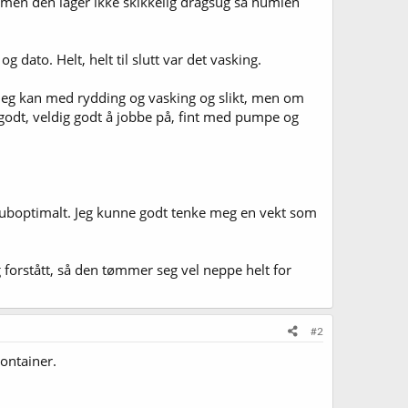
), men den lager ikke skikkelig dragsug så humlen
 dato. Helt, helt til slutt var det vasking.
godt jeg kan med rydding og vasking og slikt, men om
llgodt, veldig godt å jobbe på, fint med pumpe og
tt suboptimalt. Jeg kunne godt tenke meg en vekt som
 forstått, så den tømmer seg vel neppe helt for
#2
ontainer.