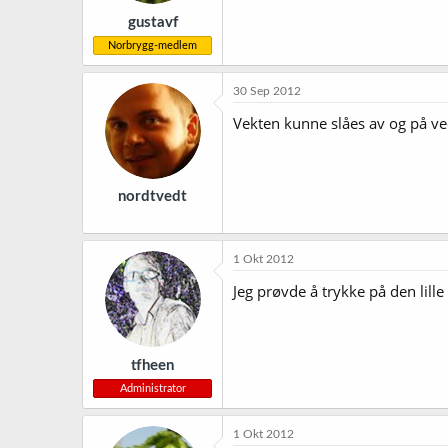
gustavf
Norbrygg-medlem
30 Sep 2012
Vekten kunne slåes av og på ved
nordtvedt
1 Okt 2012
Jeg prøvde å trykke på den lille
tfheen
Administrator
1 Okt 2012