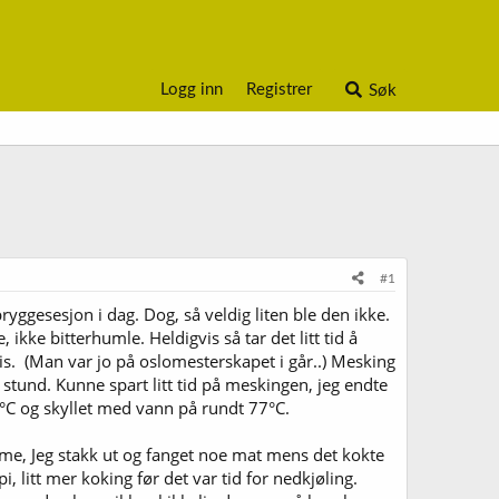
Logg inn
Registrer
Søk
#1
ryggesesjon i dag. Dog, så veldig liten ble den ikke.
ke bitterhumle. Heldigvis så tar det litt tid å
ris. (Man var jo på oslomesterskapet i går..) Mesking
n stund. Kunne spart litt tid på meskingen, jeg endte
75°C og skyllet med vann på rundt 77°C.
arme, Jeg stakk ut og fanget noe mat mens det kokte
, litt mer koking før det var tid for nedkjøling.