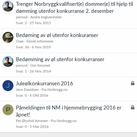
Trenger Norbryggkvalifisert(e) dommer(e) til hjelp til
dømming utenfor konkurranse 2. desember
pernod
Andre begivenheter
Svar
2
25 Nov 2015
Bedøming av øl utenfor konkuranser
Owe
Styret informerer
Svar
36
6 Nov 2019
Bedømming av øl utenfor konkurranser
pernod
Om forumet
Svar
1
26 Nov 2014
L
Juleølkonkurransen 2016
J
å
Jens Davidsen
Fra Norbrygg.no
Svar
0
6 Okt 2016
s
t
L
Påmeldingen til NM i hjemmebrygging 2016 er
P
å
åpnet!
s
Per Øyvind Arnesen
Fra Norbrygg.no
t
Svar
0
5 Mar 2016