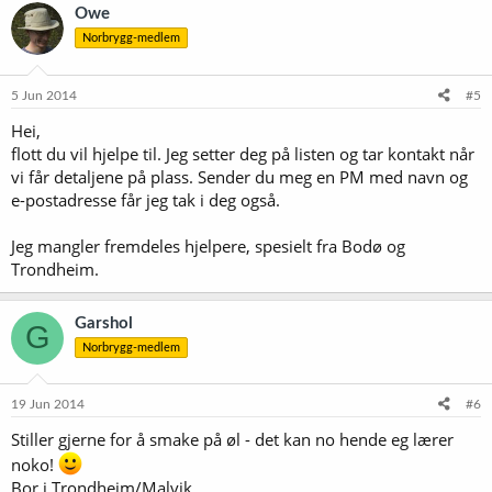
Owe
Norbrygg-medlem
5 Jun 2014
#5
Hei,
flott du vil hjelpe til. Jeg setter deg på listen og tar kontakt når
vi får detaljene på plass. Sender du meg en PM med navn og
e-postadresse får jeg tak i deg også.
Jeg mangler fremdeles hjelpere, spesielt fra Bodø og
Trondheim.
Garshol
G
Norbrygg-medlem
19 Jun 2014
#6
Stiller gjerne for å smake på øl - det kan no hende eg lærer
noko!
Bor i Trondheim/Malvik.