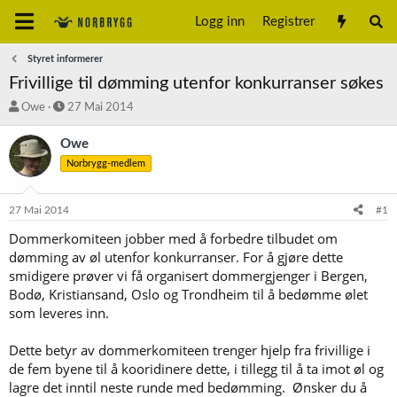
Logg inn
Registrer
Styret informerer
Frivillige til dømming utenfor konkurranser søkes
T
S
Owe
27 Mai 2014
r
t
å
a
Owe
d
r
Norbrygg-medlem
s
t
t
d
a
a
27 Mai 2014
#1
r
t
t
o
Dommerkomiteen jobber med å forbedre tilbudet om
e
dømming av øl utenfor konkurranser. For å gjøre dette
r
smidigere prøver vi få organisert dommergjenger i Bergen,
Bodø, Kristiansand, Oslo og Trondheim til å bedømme ølet
som leveres inn.
Dette betyr av dommerkomiteen trenger hjelp fra frivillige i
de fem byene til å kooridinere dette, i tillegg til å ta imot øl og
lagre det inntil neste runde med bedømming. Ønsker du å