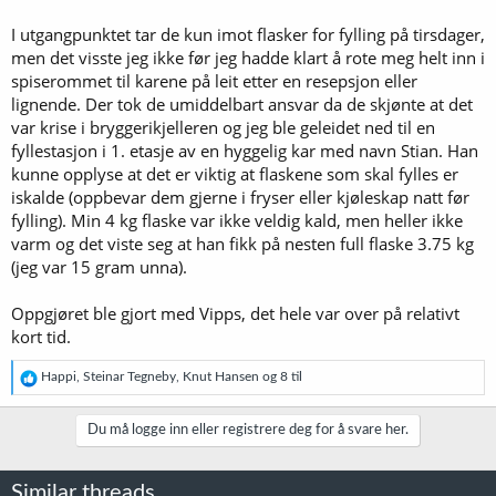
I utgangpunktet tar de kun imot flasker for fylling på tirsdager,
men det visste jeg ikke før jeg hadde klart å rote meg helt inn i
spiserommet til karene på leit etter en resepsjon eller
lignende. Der tok de umiddelbart ansvar da de skjønte at det
var krise i bryggerikjelleren og jeg ble geleidet ned til en
fyllestasjon i 1. etasje av en hyggelig kar med navn Stian. Han
kunne opplyse at det er viktig at flaskene som skal fylles er
iskalde (oppbevar dem gjerne i fryser eller kjøleskap natt før
fylling). Min 4 kg flaske var ikke veldig kald, men heller ikke
varm og det viste seg at han fikk på nesten full flaske 3.75 kg
(jeg var 15 gram unna).
Oppgjøret ble gjort med Vipps, det hele var over på relativt
kort tid.
R
Happi
,
Steinar Tegneby
,
Knut Hansen
og 8 til
e
a
k
Du må logge inn eller registrere deg for å svare her.
s
j
o
Similar threads