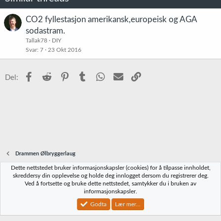
n
e
r
CO2 fyllestasjon amerikansk,europeisk og AGA
:
sodastram.
Tallak78
DIY
Svar
7
23 Okt 2016
Facebook
Reddit
Pinterest
Tumblr
WhatsApp
E-post
Link
Del:
Drammen Ølbryggerlaug
Dette nettstedet bruker informasjonskapsler (cookies) for å tilpasse innholdet,
Norbrygg-default
skreddersy din opplevelse og holde deg innlogget dersom du registrerer deg.
Ved å fortsette og bruke dette nettstedet, samtykker du i bruken av
Kontakt oss
Vilkår og regler
Personvernregler
Hjelp
Hjem
R
informasjonskapsler.
S
S
Godta
Lær mer...
®
Community platform by XenForo
© 2010-2023 XenForo Ltd.