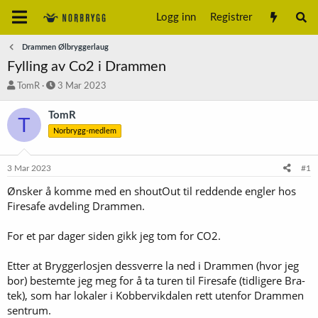
Logg inn
Registrer
Drammen Ølbryggerlaug
Fylling av Co2 i Drammen
T
S
TomR
3 Mar 2023
r
t
å
a
TomR
T
d
r
Norbrygg-medlem
s
t
t
d
a
a
3 Mar 2023
#1
r
t
t
o
Ønsker å komme med en shoutOut til reddende engler hos
e
Firesafe avdeling Drammen.
r
For et par dager siden gikk jeg tom for CO2.
Etter at Bryggerlosjen dessverre la ned i Drammen (hvor jeg
bor) bestemte jeg meg for å ta turen til Firesafe (tidligere Bra-
tek), som har lokaler i Kobbervikdalen rett utenfor Drammen
sentrum.