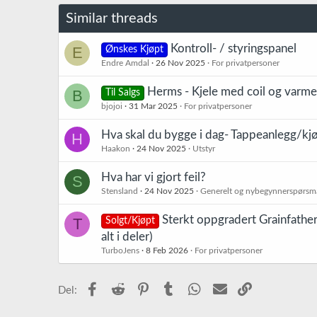
Similar threads
Kontroll- / styringspanel
E
Ønskes Kjøpt
Endre Amdal
26 Nov 2025
For privatpersoner
Herms - Kjele med coil og varm
B
Til Salgs
bjojoi
31 Mar 2025
For privatpersoner
Hva skal du bygge i dag- Tappeanlegg/kj
H
Haakon
24 Nov 2025
Utstyr
Hva har vi gjort feil?
S
Stensland
24 Nov 2025
Generelt og nybegynnerspørsm
Sterkt oppgradert Grainfathe
T
Solgt/Kjøpt
alt i deler)
TurboJens
8 Feb 2026
For privatpersoner
Facebook
Reddit
Pinterest
Tumblr
WhatsApp
E-post
Link
Del: