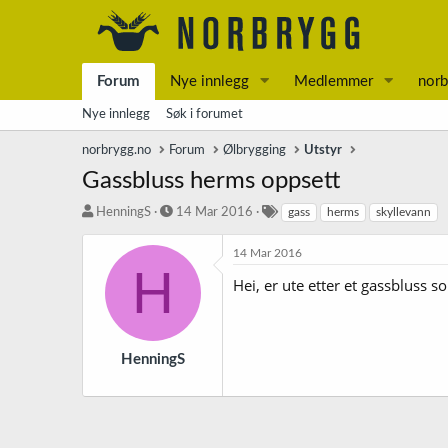
Forum
Nye innlegg
Medlemmer
norb
Nye innlegg
Søk i forumet
norbrygg.no
Forum
Ølbrygging
Utstyr
Gassbluss herms oppsett
T
S
S
HenningS
14 Mar 2016
gass
herms
skyllevann
r
t
t
å
a
i
14 Mar 2016
d
r
k
H
Hei, er ute etter et gassbluss
s
t
k
t
d
o
a
a
r
r
t
d
t
o
HenningS
e
r