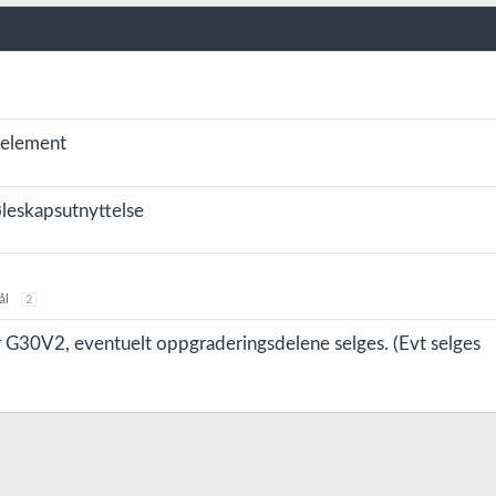
eelement
øleskapsutnyttelse
ål
2
r G30V2, eventuelt oppgraderingsdelene selges. (Evt selges