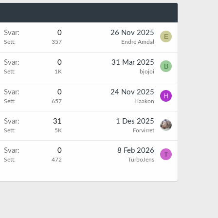
Svar
0
26 Nov 2025
E
Sett
357
Endre Amdal
Svar
0
31 Mar 2025
B
Sett
1K
bjojoi
Svar
0
24 Nov 2025
H
Sett
657
Haakon
Svar
31
1 Des 2025
Sett
5K
Forvirret
Svar
0
8 Feb 2026
T
Sett
472
TurboJens