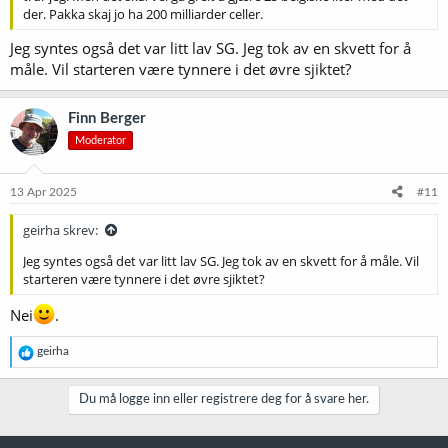
der. Pakka skaj jo ha 200 milliarder celler.
Jeg syntes også det var litt lav SG. Jeg tok av en skvett for å
måle. Vil starteren være tynnere i det øvre sjiktet?
Finn Berger
Moderator
13 Apr 2025
#11
geirha skrev:
Jeg syntes også det var litt lav SG. Jeg tok av en skvett for å måle. Vil
starteren være tynnere i det øvre sjiktet?
Nei
.
R
geirha
e
a
k
Du må logge inn eller registrere deg for å svare her.
s
j
o