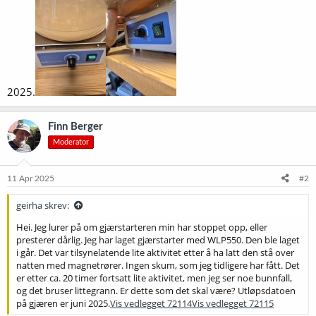
2025.
Finn Berger
Moderator
11 Apr 2025
#2
geirha skrev:
Hei. Jeg lurer på om gjærstarteren min har stoppet opp, eller
presterer dårlig. Jeg har laget gjærstarter med WLP550. Den ble laget
i går. Det var tilsynelatende lite aktivitet etter å ha latt den stå over
natten med magnetrører. Ingen skum, som jeg tidligere har fått. Det
er etter ca. 20 timer fortsatt lite aktivitet, men jeg ser noe bunnfall,
og det bruser littegrann. Er dette som det skal være? Utløpsdatoen
på gjæren er juni 2025.
Vis vedlegget 72114
Vis vedlegget 72115