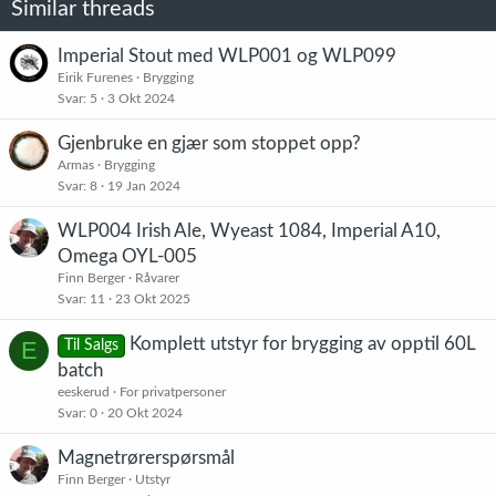
Similar threads
n
e
r
Imperial Stout med WLP001 og WLP099
:
Eirik Furenes
Brygging
Svar
5
3 Okt 2024
Gjenbruke en gjær som stoppet opp?
Armas
Brygging
Svar
8
19 Jan 2024
WLP004 Irish Ale, Wyeast 1084, Imperial A10,
Omega OYL-005
Finn Berger
Råvarer
Svar
11
23 Okt 2025
Komplett utstyr for brygging av opptil 60L
E
Til Salgs
batch
eeskerud
For privatpersoner
Svar
0
20 Okt 2024
Magnetrørerspørsmål
Finn Berger
Utstyr