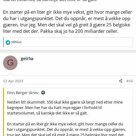
En starter på en liter gir ikke mye vekst, gitt hvor mange celler
du har i utgangspunktet. Det du oppnår, er mest å vekke opp
gjæren, trur jeg. Men det skal vel gå greit å gjære 25 belgiske
liter med det der. Pakka skaj jo ha 200 milliarder celler.
R
stinius
e
a
k
geirha
G
s
j
o
n
e
12 Apr 2025
#10
r
:
Finn Berger skrev:
Nesten litt skummelt. 550 skal ikke gjære så langt ned etter mine
begreper. Men her har du hatt mye egjær i forhold til
startervolumet, så kanskje det ikke er så galt.
En starter på en liter gir ikke mye vekst, gitt hvor mange celler du
har i utgangspunktet. Det du oppnår, er mest å vekke opp gjæren,
trur jeg. Men det skal vel gå greit å gjære 25 belgiske liter med det