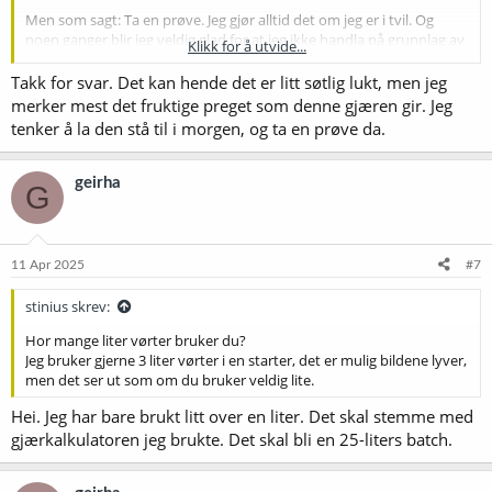
Men som sagt: Ta en prøve. Jeg gjør alltid det om jeg er i tvil. Og
noen ganger blir jeg veldig glad for at jeg ikke handla på grunnlag av
Klikk for å utvide...
hva jeg trudde, men tok den prøven.
Takk for svar. Det kan hende det er litt søtlig lukt, men jeg
merker mest det fruktige preget som denne gjæren gir. Jeg
tenker å la den stå til i morgen, og ta en prøve da.
geirha
G
11 Apr 2025
#7
stinius skrev:
Hor mange liter vørter bruker du?
Jeg bruker gjerne 3 liter vørter i en starter, det er mulig bildene lyver,
men det ser ut som om du bruker veldig lite.
Hei. Jeg har bare brukt litt over en liter. Det skal stemme med
gjærkalkulatoren jeg brukte. Det skal bli en 25-liters batch.