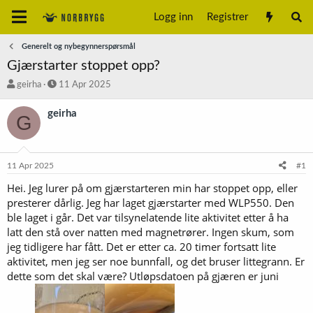
Logg inn
Registrer
Generelt og nybegynnerspørsmål
Gjærstarter stoppet opp?
T
S
geirha
11 Apr 2025
r
t
å
a
geirha
G
d
r
s
t
t
d
a
a
11 Apr 2025
#1
r
t
t
o
Hei. Jeg lurer på om gjærstarteren min har stoppet opp, eller
e
presterer dårlig. Jeg har laget gjærstarter med WLP550. Den
r
ble laget i går. Det var tilsynelatende lite aktivitet etter å ha
latt den stå over natten med magnetrører. Ingen skum, som
jeg tidligere har fått. Det er etter ca. 20 timer fortsatt lite
aktivitet, men jeg ser noe bunnfall, og det bruser littegrann. Er
dette som det skal være? Utløpsdatoen på gjæren er juni