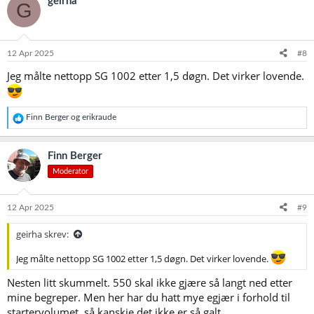
geirha
G
12 Apr 2025
#8
Jeg målte nettopp SG 1002 etter 1,5 døgn. Det virker lovende.
R
Finn Berger
og
erikraude
e
a
k
Finn Berger
s
Moderator
j
o
n
e
12 Apr 2025
#9
r
:
geirha skrev:
Jeg målte nettopp SG 1002 etter 1,5 døgn. Det virker lovende.
Nesten litt skummelt. 550 skal ikke gjære så langt ned etter
mine begreper. Men her har du hatt mye egjær i forhold til
startervolumet, så kanskje det ikke er så galt.