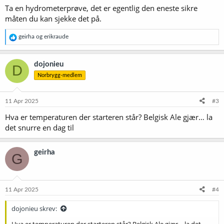
Ta en hydrometerprøve, det er egentlig den eneste sikre
måten du kan sjekke det på.
R
geirha
og
erikraude
e
a
k
dojonieu
D
s
Norbrygg-medlem
j
o
n
e
11 Apr 2025
#3
r
Hva er temperaturen der starteren står? Belgisk Ale gjær… la
:
det snurre en dag til
geirha
G
11 Apr 2025
#4
dojonieu skrev:
Hva er temperaturen der starteren står? Belgisk Ale gjær… la det