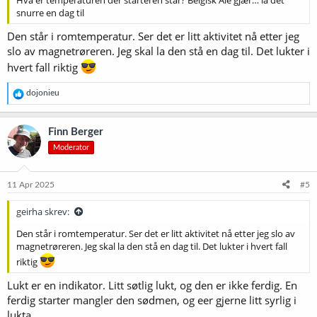
snurre en dag til
Den står i romtemperatur. Ser det er litt aktivitet nå etter jeg
slo av magnetrøreren. Jeg skal la den stå en dag til. Det lukter i
hvert fall riktig
R
dojonieu
e
a
k
Finn Berger
s
Moderator
j
o
n
e
11 Apr 2025
#5
r
:
geirha skrev:
Den står i romtemperatur. Ser det er litt aktivitet nå etter jeg slo av
magnetrøreren. Jeg skal la den stå en dag til. Det lukter i hvert fall
riktig
Lukt er en indikator. Litt søtlig lukt, og den er ikke ferdig. En
ferdig starter mangler den sødmen, og eer gjerne litt syrlig i
lukta.