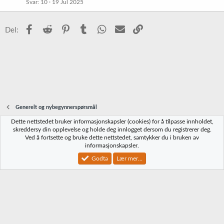
Svar
10
19 Jul 2025
Facebook
Reddit
Pinterest
Tumblr
WhatsApp
E-post
Link
Del:
Generelt og nybegynnerspørsmål
Dette nettstedet bruker informasjonskapsler (cookies) for å tilpasse innholdet,
Norbrygg-default
skreddersy din opplevelse og holde deg innlogget dersom du registrerer deg.
Ved å fortsette og bruke dette nettstedet, samtykker du i bruken av
Kontakt oss
Vilkår og regler
Personvernregler
Hjelp
Hjem
R
informasjonskapsler.
S
S
Godta
Lær mer...
®
Community platform by XenForo
© 2010-2023 XenForo Ltd.