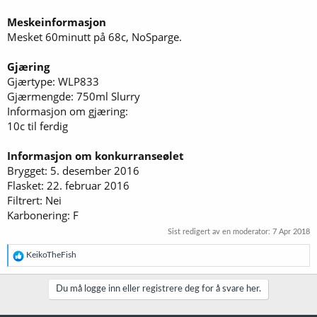
Meskeinformasjon
Mesket 60minutt på 68c, NoSparge.
Gjæring
Gjærtype: WLP833
Gjærmengde: 750ml Slurry
Informasjon om gjæring:
10c til ferdig
Informasjon om konkurranseølet
Brygget: 5. desember 2016
Flasket: 22. februar 2016
Filtrert: Nei
Karbonering: F
Sist redigert av en moderator:
7 Apr 2018
R
KeikoTheFish
e
a
k
Du må logge inn eller registrere deg for å svare her.
s
j