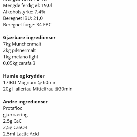
Mengde ferdig øl: 19,0l
Alkoholstyrke: 7,4%
Beregnet IBU: 21,0
Beregnet farge: 34 EBC
Gjærbare ingredienser
7kg Munchenmalt
2kg pilsnermalt
1kg melano light
0,05kg carafa 3
Humle og krydder
17IBU Magnum @ 60min
20g Hallertau Mittelfrau @30min
Andre ingredienser
Protafloc
gjærnæring
2,5g CaCl
2,5g CaSO4
2,5ml Lactic Acid