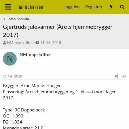
Logg inn
Registrer
Sterk spesialøl
Gjertruds julevarmer (Årets hjemmebrygger
2017)
T
S
NM-oppskrifter
11 Feb 2018
r
t
å
a
NM-oppskrifter
N
d
r
s
t
t
d
a
a
11 Feb 2018
#1
r
t
t
o
Brygger: Arne Marius Haugen
e
Plassering: Årets hjemmebrygger og 1. plass i mørk lager
r
2017
Type: 3C Doppelbock
OG: 1,090
FG: 1,034
Mengde vørter: 21,0l