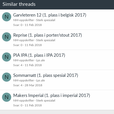
o
Similar threads
n
e
r
Garvleteren 12 (1. plass i belgisk 2017)
N
:
NM-oppskrifter
Sterk spesialøl
Svar
0
11 Feb 2018
Reprise (1. plass i porter/stout 2017)
N
NM-oppskrifter
Sterk spesialøl
Svar
0
11 Feb 2018
PIA IPA (1. plass i IPA 2017)
N
NM-oppskrifter
Lys ale
Svar
4
11 Feb 2018
Sommarnatt (1. plass spesial 2017)
N
NM-oppskrifter
Lys ale
Svar
4
28 Mar 2018
Makers Imperial (1. plass i imperial 2017)
N
NM-oppskrifter
Sterk spesialøl
Svar
0
11 Feb 2018