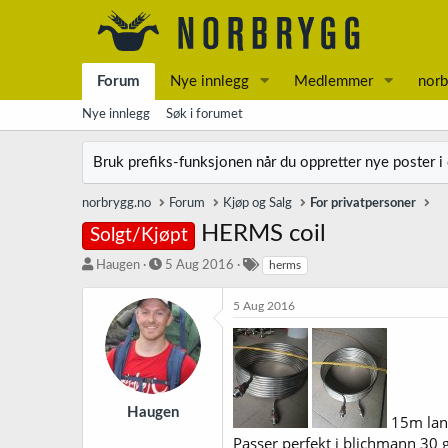
Forum
Nye innlegg
Medlemmer
norb
Nye innlegg
Søk i forumet
Bruk prefiks-funksjonen når du oppretter nye poster i
norbrygg.no
Forum
Kjøp og Salg
For privatpersoner
HERMS coil
Solgt/Kjøpt
T
S
S
Haugen
5 Aug 2016
herms
r
t
t
å
a
i
5 Aug 2016
d
r
k
s
t
k
t
d
o
a
a
r
r
t
d
t
o
Haugen
15m lang
e
Passer perfekt i blichmann 30 g
r