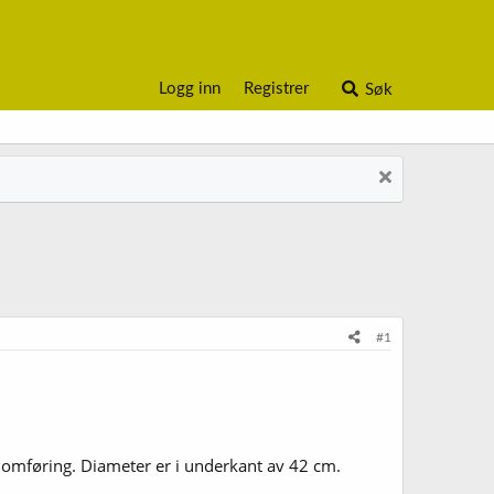
Logg inn
Registrer
Søk
#1
omføring. Diameter er i underkant av 42 cm.