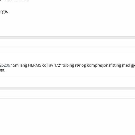
orge.
 26206
15m lang HERMS coil av 1/2" tubing rør og kompresjonsfitting med gj
 55.