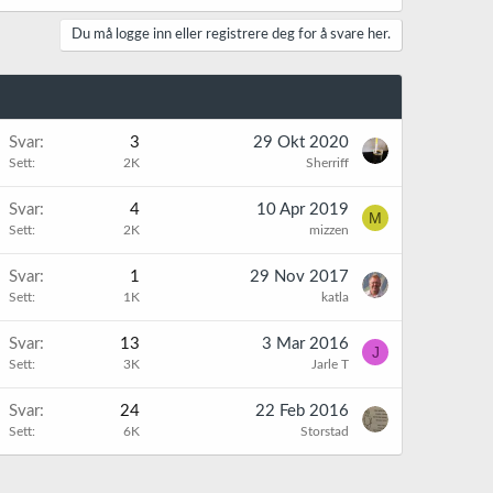
Du må logge inn eller registrere deg for å svare her.
Svar
3
29 Okt 2020
Sett
2K
Sherriff
Svar
4
10 Apr 2019
M
Sett
2K
mizzen
Svar
1
29 Nov 2017
Sett
1K
katla
Svar
13
3 Mar 2016
J
Sett
3K
Jarle T
Svar
24
22 Feb 2016
Sett
6K
Storstad