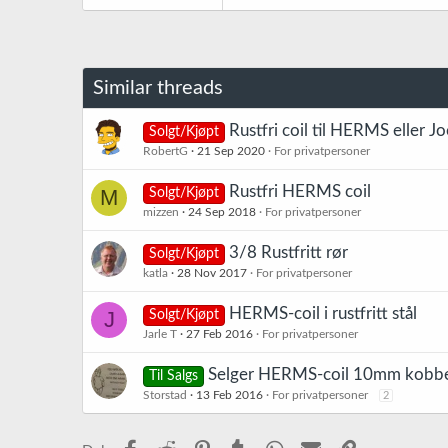
Similar threads
Rustfri coil til HERMS eller J
Solgt/Kjøpt
RobertG
21 Sep 2020
For privatpersoner
Rustfri HERMS coil
M
Solgt/Kjøpt
mizzen
24 Sep 2018
For privatpersoner
3/8 Rustfritt rør
Solgt/Kjøpt
katla
28 Nov 2017
For privatpersoner
HERMS-coil i rustfritt stål
J
Solgt/Kjøpt
Jarle T
27 Feb 2016
For privatpersoner
Selger HERMS-coil 10mm kobb
Til Salgs
Storstad
13 Feb 2016
For privatpersoner
2