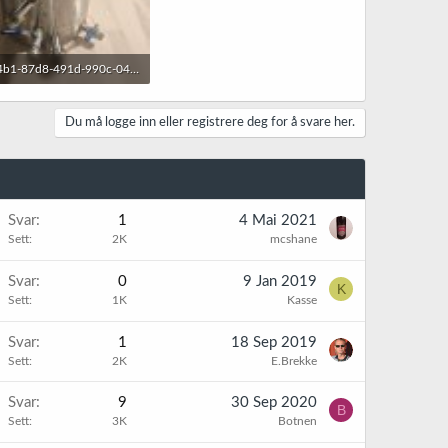
b13044b1-87d8-491d-990c-045841eed4b5.jpg
B · Sett: 14
Du må logge inn eller registrere deg for å svare her.
Svar
1
4 Mai 2021
Sett
2K
mcshane
Svar
0
9 Jan 2019
K
Sett
1K
Kasse
Svar
1
18 Sep 2019
Sett
2K
E.Brekke
Svar
9
30 Sep 2020
B
Sett
3K
Botnen