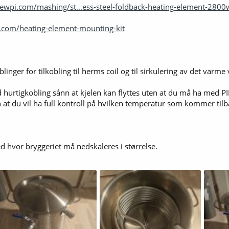
brewpi.com/mashing/st...ess-steel-foldback-heating-element-280
i.com/heating-element-mounting-kit
inger for tilkobling til herms coil og til sirkulering av det varme 
urtigkobling sånn at kjelen kan flyttes uten at du må ha med PID 
 at du vil ha full kontroll på hvilken temperatur som kommer tilb
sted hvor bryggeriet må nedskaleres i størrelse.