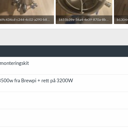
69c434cd-c244-4c02-a290-b86aef9fde38.jpg
1655b39e-56a4-4e39-870a-8b94636479ba.jpg
235 KB · Sett: 15
417,4 KB · Sett: 15
327,8 K
monteringskit
500w fra Brewpi + rett på 3200W