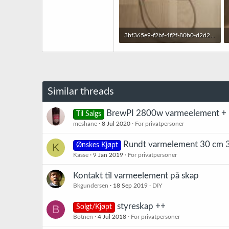
3bf365e9-f2bf-4f2f-80b0-d2d2f4a631c5.jpg
405,5 KB · Sett: 12
Similar threads
BrewPI 2800w varmeelement + 
Til Salgs
mcshane
8 Jul 2020
For privatpersoner
Rundt varmelement 30 cm 3
K
Ønskes Kjøpt
Kasse
9 Jan 2019
For privatpersoner
Kontakt til varmeelement på skap
Bkgundersen
18 Sep 2019
DIY
styreskap ++
B
Solgt/Kjøpt
Botnen
4 Jul 2018
For privatpersoner