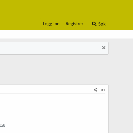
Logg inn
Registrer
Søk
#1
bsp