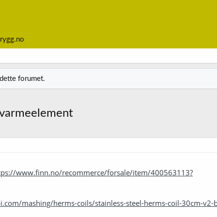
rygg.no
 dette forumet.
g varmeelement
tps://www.finn.no/recommerce/forsale/item/400563113?
pi.com/mashing/herms-coils/stainless-steel-herms-coil-30cm-v2-