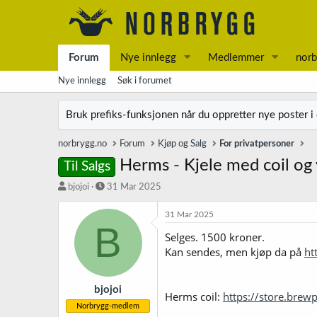
Forum
Nye innlegg
Medlemmer
norb
Nye innlegg
Søk i forumet
Bruk prefiks-funksjonen når du oppretter nye poster i
norbrygg.no
Forum
Kjøp og Salg
For privatpersoner
Herms - Kjele med coil o
Til Salgs
T
S
bjojoi
31 Mar 2025
r
t
å
a
31 Mar 2025
B
d
r
Selges. 1500 kroner.
s
t
Kan sendes, men kjøp da på
ht
t
d
a
a
r
t
t
o
bjojoi
Herms coil:
https://store.brew
e
Norbrygg-medlem
r