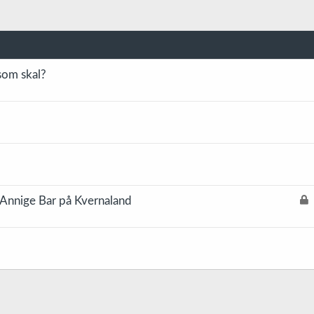
som skal?
L
 Annige Bar på Kvernaland
å
s
t