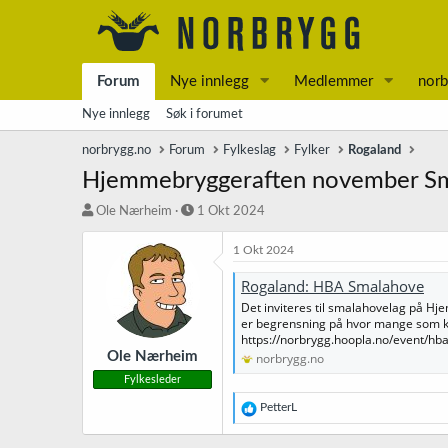
Forum
Nye innlegg
Medlemmer
norb
Nye innlegg
Søk i forumet
norbrygg.no
Forum
Fylkeslag
Fylker
Rogaland
Hjemmebryggeraften november S
T
S
Ole Nærheim
1 Okt 2024
r
t
å
a
1 Okt 2024
d
r
s
t
Rogaland: HBA Smalahove
t
d
Det inviteres til smalahovelag på H
a
a
er begrensning på hvor mange som kan
r
t
https://norbrygg.hoopla.no/event/hba2
t
o
Ole Nærheim
norbrygg.no
e
Fylkesleder
r
R
PetterL
e
a