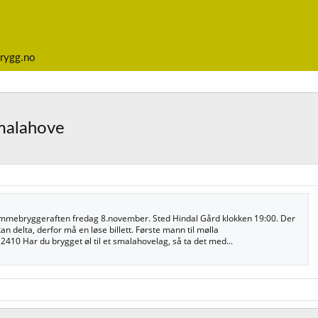
rygg.no
malahove
jemmebryggeraften fredag 8.november. Sted Hindal Gård klokken 19:00. Der
 delta, derfor må en løse billett. Første mann til mølla
410 Har du brygget øl til et smalahovelag, så ta det med...