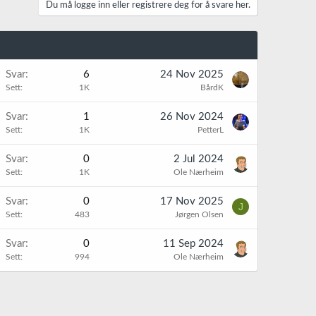
Du må logge inn eller registrere deg for å svare her.
Svar
6
24 Nov 2025
Sett
1K
BårdK
Svar
1
26 Nov 2024
Sett
1K
PetterL
Svar
0
2 Jul 2024
Sett
1K
Ole Nærheim
Svar
0
17 Nov 2025
J
Sett
483
Jørgen Olsen
Svar
0
11 Sep 2024
Sett
994
Ole Nærheim