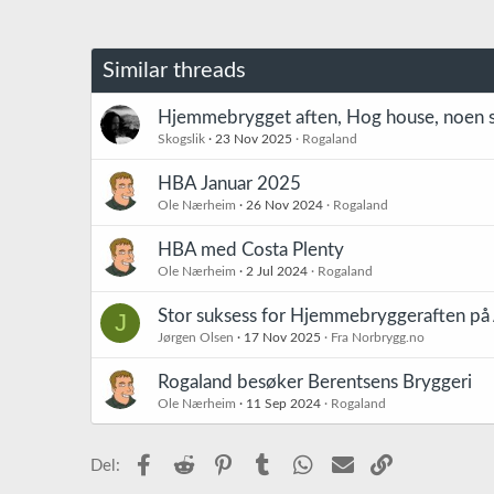
k
s
j
o
Similar threads
n
e
r
Hjemmebrygget aften, Hog house, noen 
:
Skogslik
23 Nov 2025
Rogaland
HBA Januar 2025
Ole Nærheim
26 Nov 2024
Rogaland
HBA med Costa Plenty
Ole Nærheim
2 Jul 2024
Rogaland
Stor suksess for Hjemmebryggeraften på
J
Jørgen Olsen
17 Nov 2025
Fra Norbrygg.no
Rogaland besøker Berentsens Bryggeri
Ole Nærheim
11 Sep 2024
Rogaland
Facebook
Reddit
Pinterest
Tumblr
WhatsApp
E-post
Link
Del: