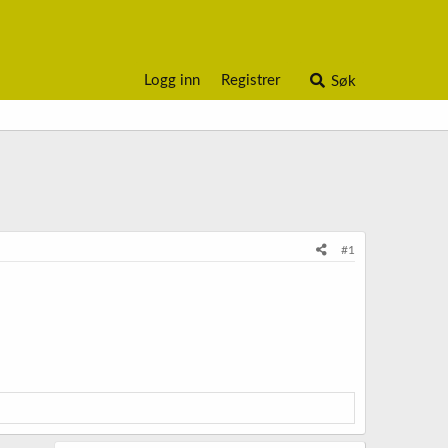
Logg inn
Registrer
Søk
#1