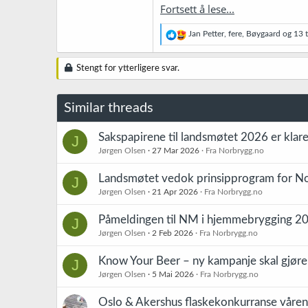
Fortsett å lese...
R
Jan Petter
,
fere
,
Bøygaard
og 13 t
e
a
k
Stengt for ytterligere svar.
s
j
o
Similar threads
n
e
r
Sakspapirene til landsmøtet 2026 er klare
J
:
Jørgen Olsen
27 Mar 2026
Fra Norbrygg.no
Landsmøtet vedok prinsipprogram for N
J
Jørgen Olsen
21 Apr 2026
Fra Norbrygg.no
Påmeldingen til NM i hjemmebrygging 20
J
Jørgen Olsen
2 Feb 2026
Fra Norbrygg.no
Know Your Beer – ny kampanje skal gjøre e
J
Jørgen Olsen
5 Mai 2026
Fra Norbrygg.no
Oslo & Akershus flaskekonkurranse våre