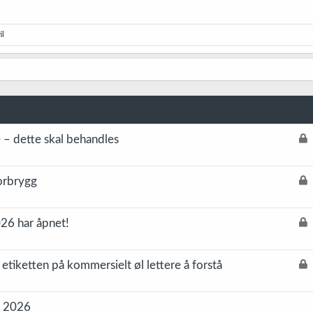
il
L
 – dette skal behandles
å
s
L
orbrygg
t
å
s
L
26 har åpnet!
t
å
s
L
tiketten på kommersielt øl lettere å forstå
t
å
s
n 2026
t