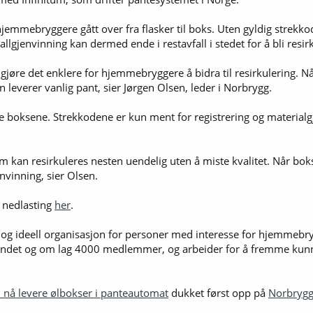
 hjemmebryggere gått over fra flasker til boks. Uten gyldig strekk
llgjenvinning kan dermed ende i restavfall i stedet for å bli resirk
å gjøre det enklere for hjemmebryggere å bidra til resirkulering.
leverer vanlig pant, sier Jørgen Olsen, leder i Norbrygg.
se boksene. Strekkodene er kun ment for registrering og materialgj
 kan resirkuleres nesten uendelig uten å miste kvalitet. Når bokse
nvinning, sier Olsen.
r nedlasting
her
.
g ideell organisasjon for personer med interesse for hjemmebry
landet og om lag 4000 medlemmer, og arbeider for å fremme kunns
nå levere ølbokser i panteautomat
dukket først opp på
Norbrygg