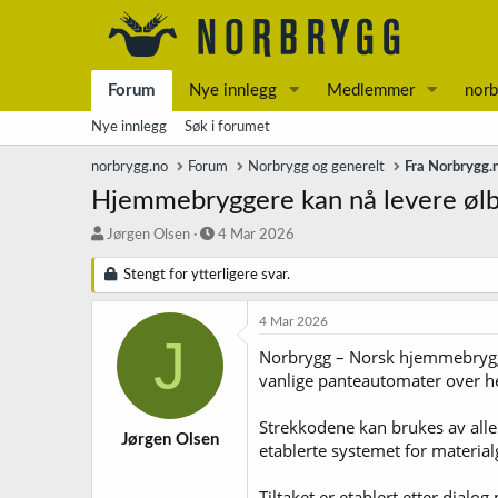
Forum
Nye innlegg
Medlemmer
norb
Nye innlegg
Søk i forumet
norbrygg.no
Forum
Norbrygg og generelt
Fra Norbrygg.
Hjemmebryggere kan nå levere ølb
T
S
Jørgen Olsen
4 Mar 2026
r
t
å
a
Stengt for ytterligere svar.
d
r
s
t
4 Mar 2026
t
d
J
Norbrygg – Norsk hjemmebrygge
a
a
r
t
vanlige panteautomater over hel
t
o
e
Strekkodene kan brukes av alle
r
Jørgen Olsen
etablerte systemet for material
Tiltaket er etablert etter dialo