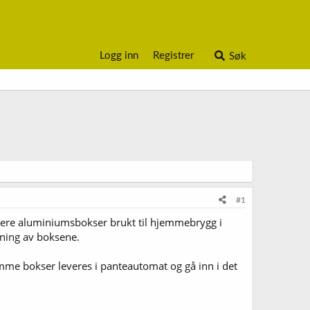
Logg inn
Registrer
Søk
#1
vere aluminiumsbokser brukt til hjemmebrygg i
nning av boksene.
mme bokser leveres i panteautomat og gå inn i det