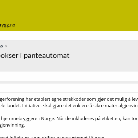
rygg.no
no
okser i panteautomat
rforening har etablert egne strekkoder som gjør det mulig å le
e landet. Initiativet skal gjøre det enklere å sikre materialgjenvi
 hjemmebryggere i Norge. Når de inkluderes på etiketten, kan to
gjenvinning.
g med Infinitum, som drifter pantesystemet i Norge.