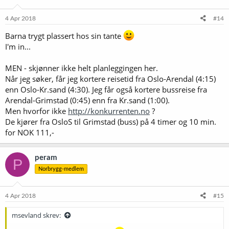
4 Apr 2018
#14
Barna trygt plassert hos sin tante
I'm in...
MEN - skjønner ikke helt planleggingen her.
Når jeg søker, får jeg kortere reisetid fra Oslo-Arendal (4:15)
enn Oslo-Kr.sand (4:30). Jeg får også kortere bussreise fra
Arendal-Grimstad (0:45) enn fra Kr.sand (1:00).
Men hvorfor ikke
http://konkurrenten.no
?
De kjører fra OsloS til Grimstad (buss) på 4 timer og 10 min.
for NOK 111,-
peram
P
Norbrygg-medlem
4 Apr 2018
#15
msevland skrev: