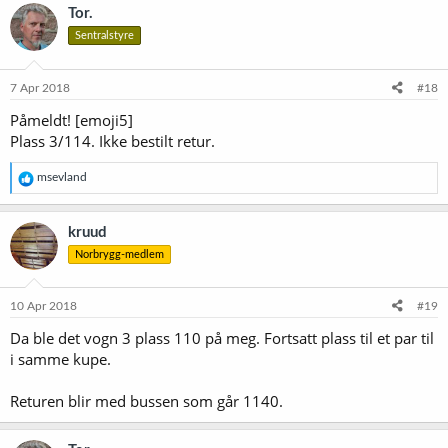
Tor.
Sentralstyre
7 Apr 2018
#18
Påmeldt! [emoji5]
Plass 3/114. Ikke bestilt retur.
R
msevland
e
a
k
kruud
s
Norbrygg-medlem
j
o
n
e
10 Apr 2018
#19
r
Da ble det vogn 3 plass 110 på meg. Fortsatt plass til et par til
:
i samme kupe.
Returen blir med bussen som går 1140.