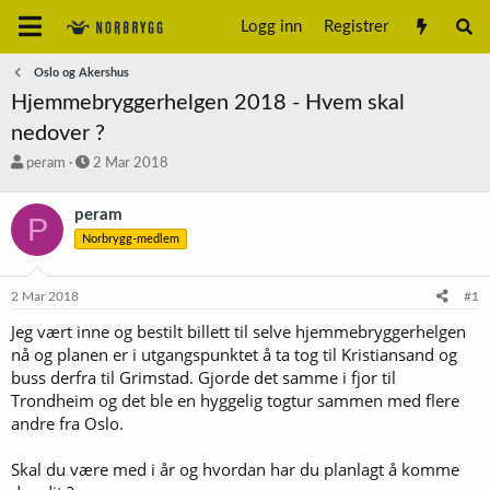
Logg inn
Registrer
Oslo og Akershus
Hjemmebryggerhelgen 2018 - Hvem skal
nedover ?
T
S
peram
2 Mar 2018
r
t
å
a
peram
P
d
r
Norbrygg-medlem
s
t
t
d
a
a
2 Mar 2018
#1
r
t
t
o
Jeg vært inne og bestilt billett til selve hjemmebryggerhelgen
e
nå og planen er i utgangspunktet å ta tog til Kristiansand og
r
buss derfra til Grimstad. Gjorde det samme i fjor til
Trondheim og det ble en hyggelig togtur sammen med flere
andre fra Oslo.
Skal du være med i år og hvordan har du planlagt å komme