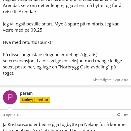
Arendal, selv om det er lengre, pga at en må bytte tog for å
reise til Arendal?
Jeg vil også bestille snart. Mye å spare på minipris. Jeg kan
være med på 09.25.
Hva med returtidspunkt?
På disse langdistansetogene er det også (gratis)
setereservasjon. La oss velge en seksjon med mange ledige
seter, poste her, og lage en "Norbrygg Oslo-avdeling" på
toget.
Sist redigert:
3 Apr 2018
peram
P
Norbrygg-medlem
3 Apr 2018
#9
Ja Kristiansand er bedre pga togbytte på Nelaug for å komme
til arendal og så må vi videre med buss derfra....