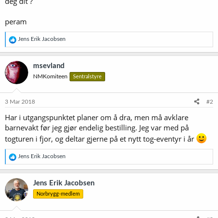
deg dit ?
peram
R
Jens Erik Jacobsen
e
a
k
msevland
s
NMKomiteen
Sentralstyre
j
o
n
e
3 Mar 2018
#2
r
Har i utgangspunktet planer om å dra, men må avklare
:
barnevakt før jeg gjør endelig bestilling. Jeg var med på
togturen i fjor, og deltar gjerne på et nytt tog-eventyr i år
R
Jens Erik Jacobsen
e
a
k
Jens Erik Jacobsen
s
Norbrygg-medlem
j
o
n