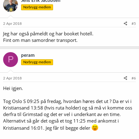
Jens Erik Jacobsen
s
Norbrygg-medlem
j
o
n
e
2 Apr 2018
#5
r
Jeg har også påmeldt og har booket hotell.
:
Fint om man samordner transport.
peram
P
Norbrygg-medlem
2 Apr 2018
#6
Hei igjen.
Tog Oslo S 09:25 på fredag, hvordan høres det ut ? Da er vi i
Kristiansand 13:58 (hvis ruta holder) og så må vi komme oss
derfra til Grimstad og det er vel i underkant av en time.
Alternativt så går det også et tog 11:25 med ankomst i
Kristiansand 16:01. Jeg får til begge deler