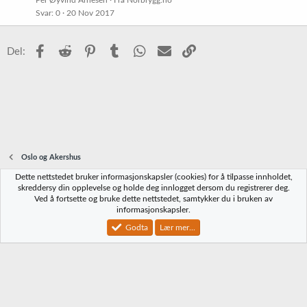
Per Øyvind Arnesen
Fra Norbrygg.no
t
Svar
0
20 Nov 2017
Facebook
Reddit
Pinterest
Tumblr
WhatsApp
E-post
Link
Del:
Oslo og Akershus
Dette nettstedet bruker informasjonskapsler (cookies) for å tilpasse innholdet,
Norbrygg-default
skreddersy din opplevelse og holde deg innlogget dersom du registrerer deg.
Ved å fortsette og bruke dette nettstedet, samtykker du i bruken av
Kontakt oss
Vilkår og regler
Personvernregler
Hjelp
Hjem
R
informasjonskapsler.
S
S
Godta
Lær mer...
®
Community platform by XenForo
© 2010-2023 XenForo Ltd.