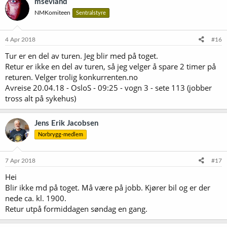
msevland
s
NMKomiteen
Sentralstyre
j
o
n
e
4 Apr 2018
#16
r
Tur er en del av turen. Jeg blir med på toget.
:
Retur er ikke en del av turen, så jeg velger å spare 2 timer på
returen. Velger trolig konkurrenten.no
Avreise 20.04.18 - OsloS - 09:25 - vogn 3 - sete 113 (jobber
tross alt på sykehus)
Jens Erik Jacobsen
Norbrygg-medlem
7 Apr 2018
#17
Hei
Blir ikke md på toget. Må være på jobb. Kjører bil og er der
nede ca. kl. 1900.
Retur utpå formiddagen søndag en gang.