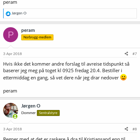
peram
R
Jørgen O
e
a
k
peram
P
s
Norbrygg-medlem
j
o
n
e
3 Apr 2018
#7
r
Hvis ikke det kommer andre forslag til avreise tidspunkt så
:
baserer jeg meg på toget kl 0925 fredag 20.4. Bestiller i
ettermiddag en gang, så vet dere når jeg drar nedover
peram
Jørgen O
Dommer
Sentralstyre
3 Apr 2018
#8
Regner med at det er raskere å dra til Kristiansand enn til