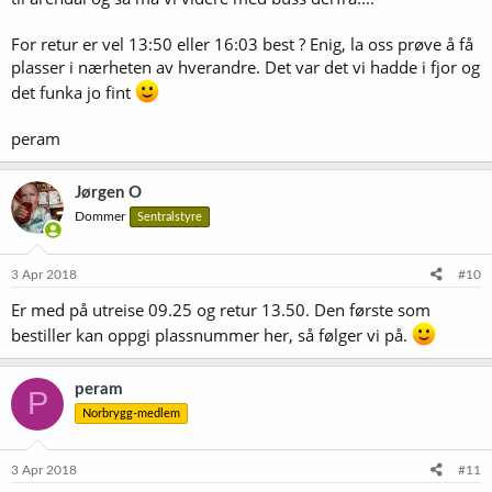
For retur er vel 13:50 eller 16:03 best ? Enig, la oss prøve å få
plasser i nærheten av hverandre. Det var det vi hadde i fjor og
det funka jo fint
peram
Jørgen O
Dommer
Sentralstyre
3 Apr 2018
#10
Er med på utreise 09.25 og retur 13.50. Den første som
bestiller kan oppgi plassnummer her, så følger vi på.
peram
P
Norbrygg-medlem
3 Apr 2018
#11