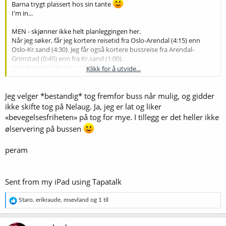
Barna trygt plassert hos sin tante
I'm in...
MEN - skjønner ikke helt planleggingen her.
Når jeg søker, får jeg kortere reisetid fra Oslo-Arendal (4:15) enn
Oslo-Kr.sand (4:30). Jeg får også kortere bussreise fra Arendal-
Grimstad (0:45) enn fra Kr.sand (1:00).
Men hvorfor ikke
http://konkurrenten.no
?
Klikk for å utvide...
De kjører fra OsloS til Grimstad (buss) på 4 timer og 10 min. for NOK
111,-
Jeg velger *bestandig* tog fremfor buss når mulig, og gidder
ikke skifte tog på Nelaug. Ja, jeg er lat og liker
«bevegelsesfriheten» på tog for mye. I tillegg er det heller ikke
ølservering på bussen
peram
Sent from my iPad using Tapatalk
R
Staro
,
erikraude
,
msevland
og 1 til
e
a
k