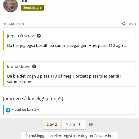
Tor.
Sentralstyre
10 Apr 2018
#20
Jørgen O skrev:
Da har jeg også bestilt, på samme avganger. Hhv. plass 110 og 32.
kruud skrev:
Da ble det vogn 3 plass 110 på meg. Fortsatt plass til et par til i
samme kupe.
Jammen så koselig! [emoji5]
R
kruud
og
LarsUlv
e
a
k
Siste
1 av 2
Neste
s
j
Du må logge inn eller registrere deg for å svare her.