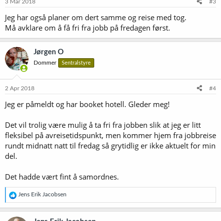
e
3 Mar 2018
#3
r
Jeg har også planer om dert samme og reise med tog.
:
Må avklare om å få fri fra jobb på fredagen først.
Jørgen O
Dommer
Sentralstyre
2 Apr 2018
#4
Jeg er påmeldt og har booket hotell. Gleder meg!
Det vil trolig være mulig å ta fri fra jobben slik at jeg er litt
fleksibel på avreisetidspunkt, men kommer hjem fra jobbreise
rundt midnatt natt til fredag så grytidlig er ikke aktuelt for min
del.
Det hadde vært fint å samordnes.
R
Jens Erik Jacobsen
e
a
k