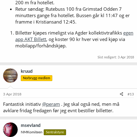
200 m fra hotellet.
Retur søndag: Rutebuss 100 fra Grimstad Odden 7
minutters gange fra hotellet. Bussen går kl 11:47 og er
framme i Kristiansand 12:45.
Billetter kjøpes rimeligst via Agder kollektivtrafikks
egen
app AKT Billett
, og koster 90 kr hver vei ved kjøp via
mobilapp/forhåndskjøp.
Sist redigert:
3 Apr 2018
kruud
Norbrygg-medlem
3 Apr 2018
#13
Fantastisk initiativ
@peram
. Jeg skal også ned, men må
avklare fridag fredagen før jeg evnt bestiller billetter.
msevland
NMKomiteen
Sentralstyre