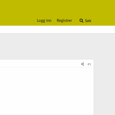
Logg inn
Registrer
Søk
#1