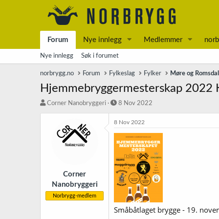
Forum
Nye innlegg
Medlemmer
norb
Nye innlegg
Søk i forumet
norbrygg.no
Forum
Fylkeslag
Fylker
Møre og Romsda
Hjemmebryggermesterskap 2022
T
S
Corner Nanobryggeri
8 Nov 2022
r
t
å
a
8 Nov 2022
d
r
s
t
t
d
a
a
r
t
t
o
Corner
e
Nanobryggeri
r
Norbrygg-medlem
Småbåtlaget brygge - 19. nove