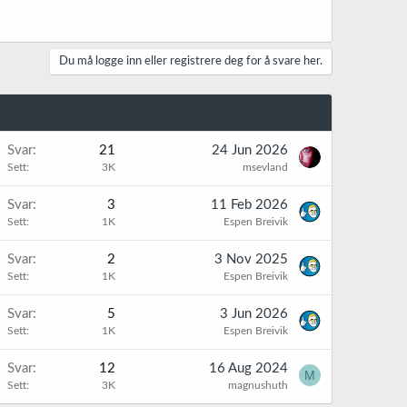
Du må logge inn eller registrere deg for å svare her.
Svar
21
24 Jun 2026
Sett
3K
msevland
Svar
3
11 Feb 2026
Sett
1K
Espen Breivik
Svar
2
3 Nov 2025
Sett
1K
Espen Breivik
Svar
5
3 Jun 2026
Sett
1K
Espen Breivik
Svar
12
16 Aug 2024
M
Sett
3K
magnushuth