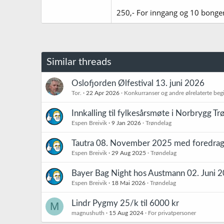
250,- For inngang og 10 bonger
Similar threads
Oslofjorden Ølfestival 13. juni 2026
Tor.
22 Apr 2026
Konkurranser og andre ølrelaterte beg
Innkalling til fylkesårsmøte i Norbrygg 
Espen Breivik
9 Jan 2026
Trøndelag
Tautra 08. November 2025 med foredrag
Espen Breivik
29 Aug 2025
Trøndelag
Bayer Bag Night hos Austmann 02. Juni 
Espen Breivik
18 Mai 2026
Trøndelag
Lindr Pygmy 25/k til 6000 kr
M
magnushuth
15 Aug 2024
For privatpersoner