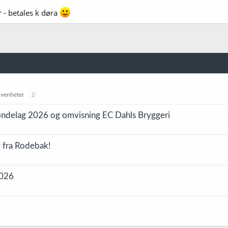
 - betales k døra
ivenheter
2
Trøndelag 2026 og omvisning EC Dahls Bryggeri
 fra Rodebak!
2026