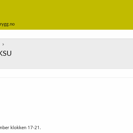
rygg.no
l
 KSU
mber klokken 17-21.