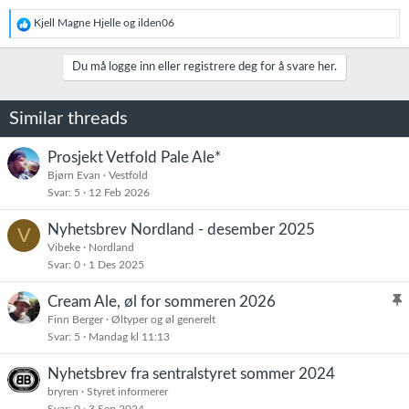
R
Kjell Magne Hjelle
og
ilden06
e
a
k
Du må logge inn eller registrere deg for å svare her.
s
j
o
Similar threads
n
e
r
Prosjekt Vetfold Pale Ale*
:
Bjørn Evan
Vestfold
Svar
5
12 Feb 2026
Nyhetsbrev Nordland - desember 2025
V
Vibeke
Nordland
Svar
0
1 Des 2025
Cream Ale, øl for sommeren 2026
l
Finn Berger
Øltyper og øl generelt
Svar
5
Mandag kl 11:13
i
s
Nyhetsbrev fra sentralstyret sommer 2024
t
bryren
Styret informerer
r
Svar
0
3 Sep 2024