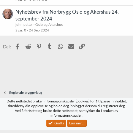
e
t
Nyhetsbrev fra Norbrygg Oslo og Akershus 24.
september 2024
john petter
Oslo og Akershus
Svar
0
24 Sep 2024
Facebook
Reddit
Pinterest
Tumblr
WhatsApp
E-post
Link
Del:
Regionale bryggerlaug
Dette nettstedet bruker informasjonskapsler (cookies) for å tilpasse innholdet,
Norbrygg-default
skreddersy din opplevelse og holde deg innlogget dersom du registrerer deg.
Ved å fortsette og bruke dette nettstedet, samtykker du i bruken av
Kontakt oss
Vilkår og regler
Personvernregler
Hjelp
Hjem
R
informasjonskapsler.
S
S
Godta
Lær mer...
®
Community platform by XenForo
© 2010-2023 XenForo Ltd.