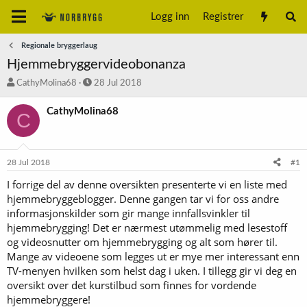
Logg inn
Registrer
Regionale bryggerlaug
Hjemmebryggervideobonanza
T
S
CathyMolina68
28 Jul 2018
r
t
å
a
CathyMolina68
C
d
r
s
t
t
d
a
a
28 Jul 2018
#1
r
t
t
o
I forrige del av denne oversikten presenterte vi en liste med
e
hjemmebryggeblogger. Denne gangen tar vi for oss andre
r
informasjonskilder som gir mange innfallsvinkler til
hjemmebrygging! Det er nærmest utømmelig med lesestoff
og videosnutter om hjemmebrygging og alt som hører til.
Mange av videoene som legges ut er mye mer interessant enn
TV-menyen hvilken som helst dag i uken. I tillegg gir vi deg en
oversikt over det kurstilbud som finnes for vordende
hjemmebryggere!