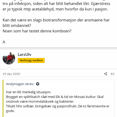
tro på infeksjon, siden alt har blitt behandlet likt. Gjærstress
er jo typisk mtp acetaldehyd, men hvorfor da kun i pasjon.
Kan det være en slags biotransformasjon der aromaene har
blitt omdannet?
Noen som har testet denne komboen?
A
LarsUlv
Norbrygg-medlem
29 Apr 2020
#2
AndyHagen skrev:
Har en litt merkelig situasjon.
Brygget en splittbatch råøl med Eik & tid sin Mosaic-kultur. Skal
visstnok være Hornindalskveik og bakterier.
Tilsatt hhv solbær, bringebær og pasjonsfrukt. De to førstnevnte er
gode.