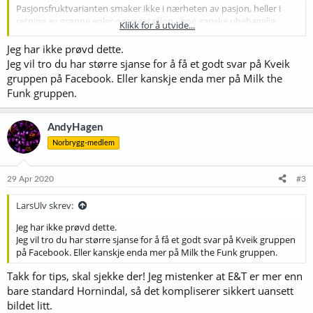
Pasjonsfruktvarianten smaker ikke i nærheten av pasjon, heller i
retning av grønne epler og vegetasjon - noe ganske ubehagelig.
Klikk for å utvide...
Nesten bekymret for å drikke den. Har veldig liten tro på infeksjon,
siden alt har blitt behandlet likt. Gjærstress er jo typisk mtp
Jeg har ikke prøvd dette.
acetaldehyd, men hvorfor da kun i pasjon.
Jeg vil tro du har større sjanse for å få et godt svar på Kveik
gruppen på Facebook. Eller kanskje enda mer på Milk the
Kan det være en slags biotransformasjon der aromaene har blitt
Funk gruppen.
omdannet?
Noen som har testet denne komboen?
AndyHagen
A
Norbrygg-medlem
29 Apr 2020
#3
LarsUlv skrev:
Jeg har ikke prøvd dette.
Jeg vil tro du har større sjanse for å få et godt svar på Kveik gruppen
på Facebook. Eller kanskje enda mer på Milk the Funk gruppen.
Takk for tips, skal sjekke der! Jeg mistenker at E&T er mer enn
bare standard Hornindal, så det kompliserer sikkert uansett
bildet litt.