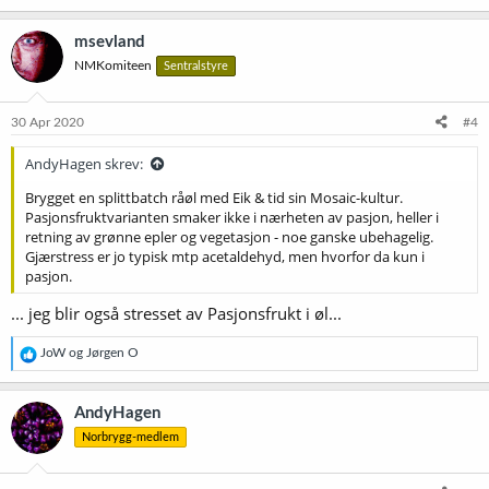
msevland
NMKomiteen
Sentralstyre
30 Apr 2020
#4
AndyHagen skrev:
Brygget en splittbatch råøl med Eik & tid sin Mosaic-kultur.
Pasjonsfruktvarianten smaker ikke i nærheten av pasjon, heller i
retning av grønne epler og vegetasjon - noe ganske ubehagelig.
Gjærstress er jo typisk mtp acetaldehyd, men hvorfor da kun i
pasjon.
... jeg blir også stresset av Pasjonsfrukt i øl...
R
JoW
og
Jørgen O
e
a
k
AndyHagen
s
Norbrygg-medlem
j
o
n