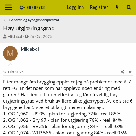
Logg inn
Registrer
Generelt og nybegynnerspørsmål
Høy utgjæringsgrad
T
S
Miklabol
26 Okt 2025
r
t
å
a
Miklabol
M
d
r
s
t
t
d
a
a
26 Okt 2025
#1
r
t
t
o
Etter mange års brygging opplever jeg nå problemer med å få
e
rett FG. Er det noen som har opplevd noen endring med
r
gjæren? Har den blitt mer effektiv. Jeg får nå veldig høy
utgjæringsgrad ved bruk av flere ulike gjærtyper. Av de siste 6
bryggene har 5 gjæret ut langt mer enn planlagt:
1. OG 1,060 - US 05 - plan for utgjæring 77% - reell 85%
2. OG 1,062 - Bry 97 - plan for utgjæring 78% - reell 84%
3. OG 1,056 - BE 256 - plan for utgjæring 84% - reell 93%
4. OG 1,074 - WLP 566 - plan for utgjæring 84% - reell 95%