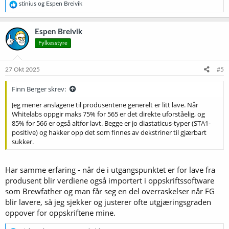
R
stinius
og
Espen Breivik
e
a
k
Espen Breivik
s
Fylkesstyre
j
o
n
e
27 Okt 2025
#5
r
:
Finn Berger skrev:
Jeg mener anslagene til produsentene generelt er litt lave. Når
Whitelabs oppgir maks 75% for 565 er det direkte uforståelig, og
85% for 566 er også altfor lavt. Begge er jo diastaticus-typer (STA1-
positive) og hakker opp det som finnes av dekstriner til gjærbart
sukker.
Har samme erfaring - når de i utgangspunktet er for lave fra
produsent blir verdiene også importert i oppskriftssoftware
som Brewfather og man får seg en del overraskelser når FG
blir lavere, så jeg sjekker og justerer ofte utgjæringsgraden
oppover for oppskriftene mine.