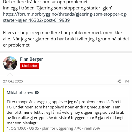
Det er flere tråder som tar opp problemet.
blitt for tørt. Nå har jeg prøvd meg med laktose, men tørr ikke å
Innlegg i tråden 'Gjæring som stopper og starter igjen'
bruke så mye som beregningene tilsier. Jeg har økt mesketemp på
https://forum.norbrygg.no/threads/gjaering-som-stopper-og-
en del brygg også uten at det ser ut til hjelpe. Kan det være noe
starter-igjen.46302/post-619939
annet ?
Ellers er hop creep noe flere har problemer med, men ikke
alle. Når jeg ser gjæren du har brukt tviler jeg i grunn på at det
er problemet.
Finn Berger
Moderator
27 Okt 2025
#4
Miklabol skrev:
Etter mange års brygging opplever jeg nå problemer med å få rett
FG. Er det noen som har opplevd noen endring med gjæren? Har
den blitt mer effektiv. Jeg får nå veldig høy utgjæringsgrad ved bruk
av flere ulike gjærtyper. Av de siste 6 bryggene har 5 gjæret ut langt
mer enn planlagt:
1. OG 1,060 - US 05 - plan for utgjæring 77% - reell 85%