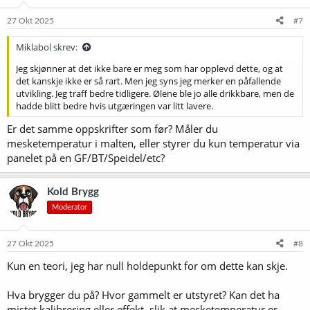
27 Okt 2025
#7
Miklabol skrev:
Jeg skjønner at det ikke bare er meg som har opplevd dette, og at
det kanskje ikke er så rart. Men jeg syns jeg merker en påfallende
utvikling. Jeg traff bedre tidligere. Ølene ble jo alle drikkbare, men de
hadde blitt bedre hvis utgæringen var litt lavere.
Er det samme oppskrifter som før? Måler du
mesketemperatur i malten, eller styrer du kun temperatur via
panelet på en GF/BT/Speidel/etc?
Kold Brygg
Moderator
27 Okt 2025
#8
Kun en teori, jeg har null holdepunkt for om dette kan skje.
Hva brygger du på? Hvor gammelt er utstyret? Kan det ha
mistet kalibrering eller effekt, slik at mesketemperatur er