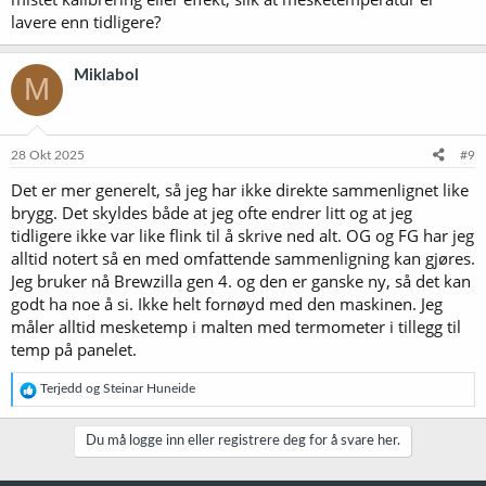
lavere enn tidligere?
Miklabol
M
28 Okt 2025
#9
Det er mer generelt, så jeg har ikke direkte sammenlignet like
brygg. Det skyldes både at jeg ofte endrer litt og at jeg
tidligere ikke var like flink til å skrive ned alt. OG og FG har jeg
alltid notert så en med omfattende sammenligning kan gjøres.
Jeg bruker nå Brewzilla gen 4. og den er ganske ny, så det kan
godt ha noe å si. Ikke helt fornøyd med den maskinen. Jeg
måler alltid mesketemp i malten med termometer i tillegg til
temp på panelet.
R
Terjedd
og
Steinar Huneide
e
a
k
Du må logge inn eller registrere deg for å svare her.
s
j