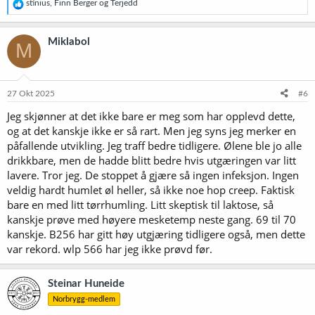
R
stinius
,
Finn Berger
og
Terjedd
e
a
k
Miklabol
M
s
j
o
n
e
27 Okt 2025
#6
r
Jeg skjønner at det ikke bare er meg som har opplevd dette,
:
og at det kanskje ikke er så rart. Men jeg syns jeg merker en
påfallende utvikling. Jeg traff bedre tidligere. Ølene ble jo alle
drikkbare, men de hadde blitt bedre hvis utgæringen var litt
lavere. Tror jeg. De stoppet å gjære så ingen infeksjon. Ingen
veldig hardt humlet øl heller, så ikke noe hop creep. Faktisk
bare en med litt tørrhumling. Litt skeptisk til laktose, så
kanskje prøve med høyere mesketemp neste gang. 69 til 70
kanskje. B256 har gitt høy utgjæring tidligere også, men dette
var rekord. wlp 566 har jeg ikke prøvd før.
Steinar Huneide
Norbrygg-medlem