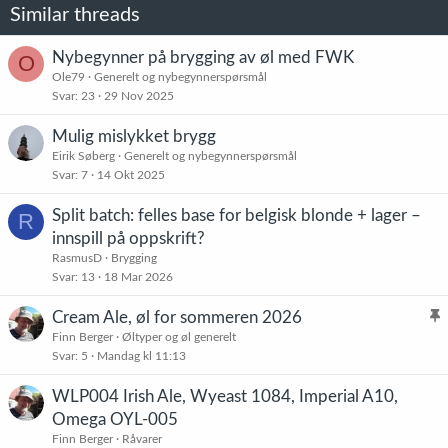
o
Similar threads
n
e
r
Nybegynner på brygging av øl med FWK
O
:
Ole79
Generelt og nybegynnerspørsmål
Svar
23
29 Nov 2025
Mulig mislykket brygg
Eirik Søberg
Generelt og nybegynnerspørsmål
Svar
7
14 Okt 2025
Split batch: felles base for belgisk blonde + lager –
R
innspill på oppskrift?
RasmusD
Brygging
Svar
13
18 Mar 2026
Cream Ale, øl for sommeren 2026
l
Finn Berger
Øltyper og øl generelt
Svar
5
Mandag kl 11:13
i
s
WLP004 Irish Ale, Wyeast 1084, Imperial A10,
t
Omega OYL-005
r
Finn Berger
Råvarer
e