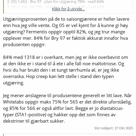
2. OG 1,062 - Bry 97 - plan for utgjæring 78% - reell 84%
3. OG 1,056 - BE 256 - plan for utgjæring 84% - reell 93%
Klikk for å utvide...
4. OG 1,074 - WLP 566 - plan for utgjæring 84% - reell 95%
5. OG 1,051 - Wyeast 1318 - plan for utgjæring 75% - reell 84%
Utgjæringsprosenten på de to saisongjærene er heller lavere
enn hva jeg ville vente. Og 05 er vel kjent for å kunne gi høy
Noen ganger kan høy utgjæring fungere, men i disse tilfelle har ølet
utgjæring? Fermentis oppgir opptil 82%, og jeg trur mange
blitt for tørt. Nå har jeg prøvd meg med laktose, men tørr ikke å
opplever mer. 84% for Bry 97 er faktisk akkurat innafor hva
bruke så mye som beregningene tilsier. Jeg har økt mesketemp på
produsenten oppgir.
en del brygg også uten at det ser ut til hjelpe. Kan det være noe
annet ?
84% med 1318 er i overkant, men jeg er ikke overbevist om
at den ikke er i stand til å ete i alle fall noe maltotriose. Og
hvsi du har brukt den i et tungt tørrhumla øl, er jeg ikke
overraska. Hop creep kan lett stelle i stand den typen
utgjæring.
Jeg mener anslagene til produsentene generelt er litt lave. Når
Whitelabs oppgir maks 75% for 565 er det direkte uforståelig,
og 85% for 566 er også altfor lavt. Begge er jo diastaticus-
typer (STA1-positive) og hakker opp det som finnes av
dekstriner til gjærbart sukker.
Sist redigert:
27 Okt 2025