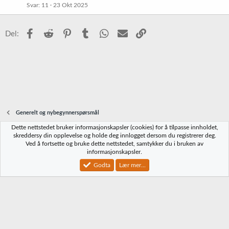
Svar
11
23 Okt 2025
t
Facebook
Reddit
Pinterest
Tumblr
WhatsApp
E-post
Link
Del:
Generelt og nybegynnerspørsmål
Dette nettstedet bruker informasjonskapsler (cookies) for å tilpasse innholdet,
Norbrygg-default
skreddersy din opplevelse og holde deg innlogget dersom du registrerer deg.
Ved å fortsette og bruke dette nettstedet, samtykker du i bruken av
Kontakt oss
Vilkår og regler
Personvernregler
Hjelp
Hjem
R
informasjonskapsler.
S
S
Godta
Lær mer...
®
Community platform by XenForo
© 2010-2023 XenForo Ltd.