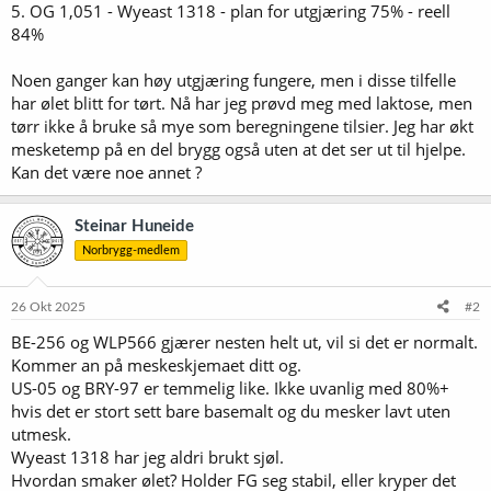
5. OG 1,051 - Wyeast 1318 - plan for utgjæring 75% - reell
84%
Noen ganger kan høy utgjæring fungere, men i disse tilfelle
har ølet blitt for tørt. Nå har jeg prøvd meg med laktose, men
tørr ikke å bruke så mye som beregningene tilsier. Jeg har økt
mesketemp på en del brygg også uten at det ser ut til hjelpe.
Kan det være noe annet ?
Steinar Huneide
Norbrygg-medlem
26 Okt 2025
#2
BE-256 og WLP566 gjærer nesten helt ut, vil si det er normalt.
Kommer an på meskeskjemaet ditt og.
US-05 og BRY-97 er temmelig like. Ikke uvanlig med 80%+
hvis det er stort sett bare basemalt og du mesker lavt uten
utmesk.
Wyeast 1318 har jeg aldri brukt sjøl.
Hvordan smaker ølet? Holder FG seg stabil, eller kryper det