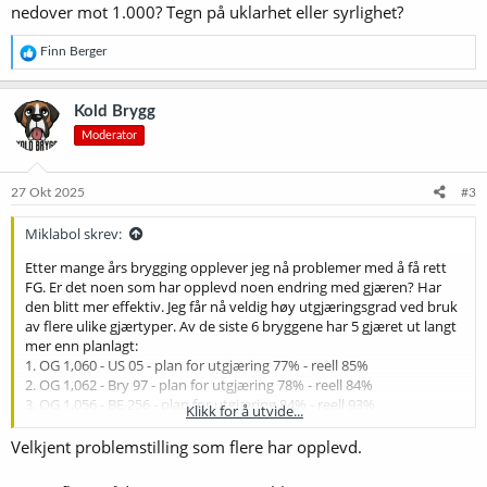
nedover mot 1.000? Tegn på uklarhet eller syrlighet?
R
Finn Berger
e
a
k
Kold Brygg
s
Moderator
j
o
n
e
27 Okt 2025
#3
r
:
Miklabol skrev:
Etter mange års brygging opplever jeg nå problemer med å få rett
FG. Er det noen som har opplevd noen endring med gjæren? Har
den blitt mer effektiv. Jeg får nå veldig høy utgjæringsgrad ved bruk
av flere ulike gjærtyper. Av de siste 6 bryggene har 5 gjæret ut langt
mer enn planlagt:
1. OG 1,060 - US 05 - plan for utgjæring 77% - reell 85%
2. OG 1,062 - Bry 97 - plan for utgjæring 78% - reell 84%
3. OG 1,056 - BE 256 - plan for utgjæring 84% - reell 93%
Klikk for å utvide...
4. OG 1,074 - WLP 566 - plan for utgjæring 84% - reell 95%
5. OG 1,051 - Wyeast 1318 - plan for utgjæring 75% - reell 84%
Velkjent problemstilling som flere har opplevd.
Noen ganger kan høy utgjæring fungere, men i disse tilfelle har ølet