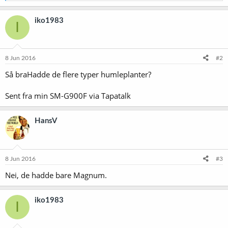
a
k
iko1983
I
s
j
o
n
e
8 Jun 2016
#2
r
Så braHadde de flere typer humleplanter?
:
Sent fra min SM-G900F via Tapatalk
HansV
8 Jun 2016
#3
Nei, de hadde bare Magnum.
iko1983
I