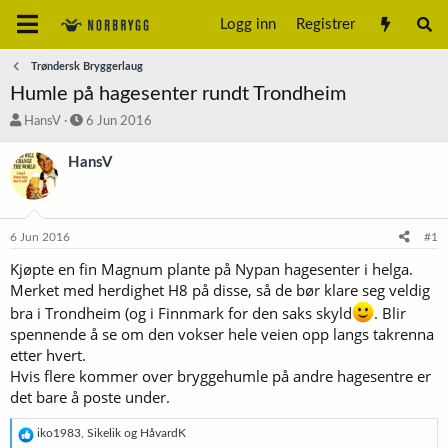
Logg inn
Registrer
Trøndersk Bryggerlaug
Humle på hagesenter rundt Trondheim
T
S
HansV
6 Jun 2016
r
t
å
a
HansV
d
r
s
t
t
d
a
a
6 Jun 2016
#1
r
t
t
o
Kjøpte en fin Magnum plante på Nypan hagesenter i helga.
e
Merket med herdighet H8 på disse, så de bør klare seg veldig
r
bra i Trondheim (og i Finnmark for den saks skyld
. Blir
spennende å se om den vokser hele veien opp langs takrenna
etter hvert.
Hvis flere kommer over bryggehumle på andre hagesentre er
det bare å poste under.
R
iko1983
,
Sikelik
og
HåvardK
e