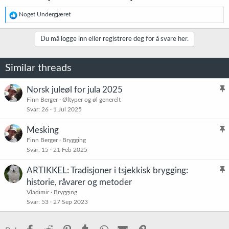
R
Noget Undergjæret
e
a
k
Du må logge inn eller registrere deg for å svare her.
s
j
o
Similar threads
n
e
r
Norsk juleøl for jula 2025
:
l
Finn Berger
Øltyper og øl generelt
Svar
26
1 Jul 2025
i
s
Mesking
t
l
Finn Berger
Brygging
r
Svar
15
21 Feb 2025
i
e
s
t
ARTIKKEL: Tradisjoner i tsjekkisk brygging:
t
l
historie, råvarer og metoder
r
i
Vladimir
Brygging
e
s
Svar
53
27 Sep 2023
t
t
r