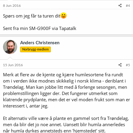
8 Jun 2016
#4
Spørs om jeg får ta turen dit
Sent fra min SM-G900F via Tapatalk
Anders Christensen
Norbrygg-medlem
15 Jun 2016
#5
Merk at flere av de kjente og kjære humlesortene fra rundt
om i verden ikke modnes skikkelig i norsk klima - deriblant i
Trøndelag. Man kan jobbe litt med å forlenge sesongen, men
problemstillingen ligger der. Det fungerer utmerket som
klatrende prydplante, men det er vel moden frukt som man er
interessert i, antar jeg.
Et alternativ ville være å plante en gammel sort fra Trøndelag,
men da blir det jo noe annet. Uansett blir humla annerledes
når humla dyrkes annetsteds enn 'hjemstedet' sitt.