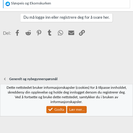
R
Sløvpeis
og
Ekornskurken
e
a
k
Du må logge inn eller registrere deg for å svare her.
s
j
o
Facebook
Reddit
Pinterest
Tumblr
WhatsApp
E-post
Link
Del:
n
e
r
:
Generelt og nybegynnerspørsmål
Dette nettstedet bruker informasjonskapsler (cookies) for å tilpasse innholdet,
Norbrygg-default
skreddersy din opplevelse og holde deg innlogget dersom du registrerer deg.
Ved å fortsette og bruke dette nettstedet, samtykker du i bruken av
Kontakt oss
Vilkår og regler
Personvernregler
Hjelp
Hjem
R
informasjonskapsler.
S
S
Godta
Lær mer...
®
Community platform by XenForo
© 2010-2023 XenForo Ltd.