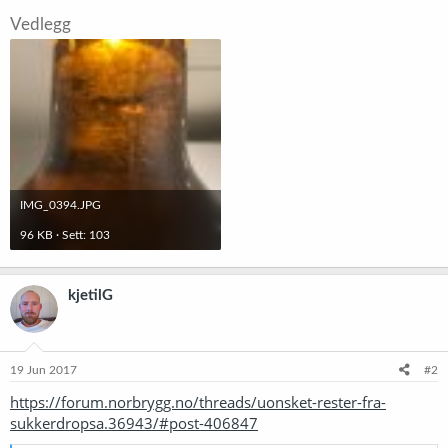
Vedlegg
IMG_0394.JPG
96 KB · Sett: 103
kjetilG
19 Jun 2017
#2
https://forum.norbrygg.no/threads/uonsket-rester-fra-
sukkerdropsa.36943/#post-406847