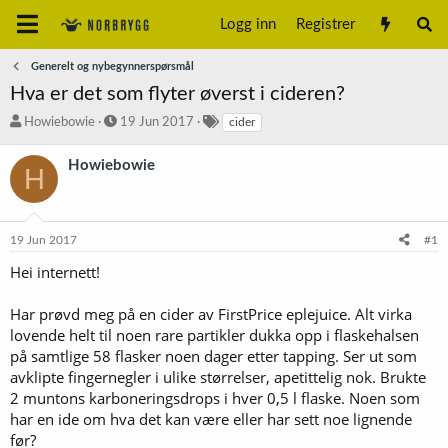
Logg inn
Registrer
Generelt og nybegynnerspørsmål
Hva er det som flyter øverst i cideren?
T
S
S
Howiebowie
19 Jun 2017
cider
r
t
t
å
a
i
Howiebowie
H
d
r
k
s
t
k
t
d
o
a
a
r
19 Jun 2017
#1
r
t
d
t
o
Hei internett!
e
r
Har prøvd meg på en cider av FirstPrice eplejuice. Alt virka
lovende helt til noen rare partikler dukka opp i flaskehalsen
på samtlige 58 flasker noen dager etter tapping. Ser ut som
avklipte fingernegler i ulike størrelser, apetittelig nok. Brukte
2 muntons karboneringsdrops i hver 0,5 l flaske. Noen som
har en ide om hva det kan være eller har sett noe lignende
før?