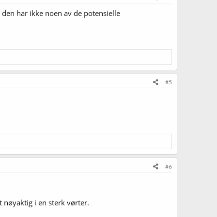
n den har ikke noen av de potensielle
#5
#6
t nøyaktig i en sterk vørter.