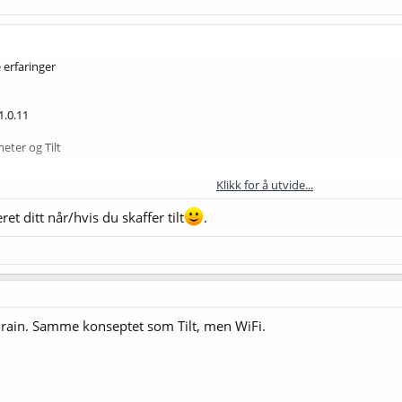
 erfaringer
1.0.11
ter og Tilt
Klikk for å utvide...
t ditt når/hvis du skaffer tilt
.
Brain. Samme konseptet som Tilt, men WiFi.