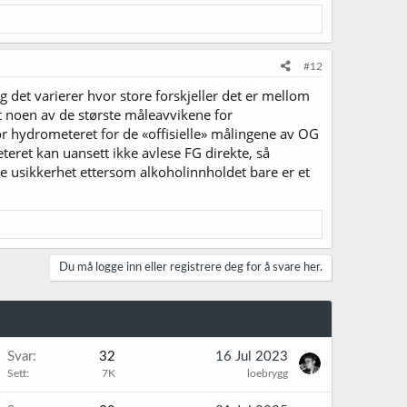
#12
g det varierer hvor store forskjeller det er mellom
at noen av de største måleavvikene for
for hydrometeret for de «offisielle» målingene av OG
teret kan uansett ikke avlese FG direkte, så
re usikkerhet ettersom alkoholinnholdet bare er et
Du må logge inn eller registrere deg for å svare her.
Svar
32
16 Jul 2023
Sett
7K
loebrygg