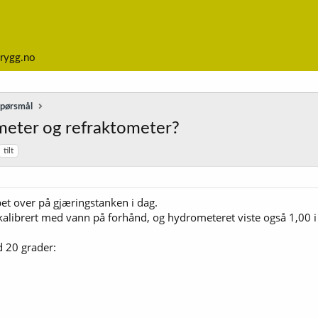
rygg.no
spørsmål
rometer og refraktometer?
tilt
pet over på gjæringstanken i dag.
 kalibrert med vann på forhånd, og hydrometeret viste også 1,00 i
d 20 grader: