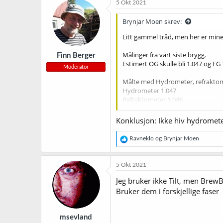
5 Okt 2021
s
j
Brynjar Moen skrev:
o
n
Litt gammel tråd, men her er mine
e
r
Målinger fra vårt siste brygg.
Finn Berger
:
Estimert OG skulle bli 1.047 og FG 
Moderator
Målte med Hydrometer, refraktome
Hydrometer 1.047
Refraktometer 1.046
Tilt 1.042
Konklusjon: Ikke hiv hydrometere
Målinger på FG
Hydrometer 1.011
R
Ravneklo
og
Brynjar Moen
Tilt 1.07
e
a
k
5 Okt 2021
s
j
Jeg bruker ikke Tilt, men Brew
o
Bruker dem i forskjellige faser
n
e
r
msevland
: