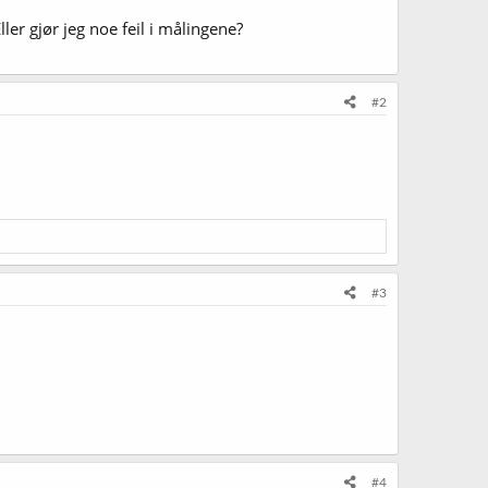
ller gjør jeg noe feil i målingene?
#2
#3
#4