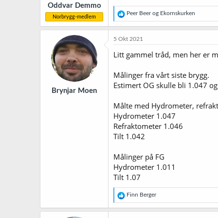
Oddvar Demmo
:
R
Peer Beer
og
Ekornskurken
Norbrygg-medlem
e
a
k
5 Okt 2021
s
j
Litt gammel tråd, men her er m
o
n
Målinger fra vårt siste brygg.
e
r
Estimert OG skulle bli 1.047 o
Brynjar Moen
:
Målte med Hydrometer, refrakt
Hydrometer 1.047
Refraktometer 1.046
Tilt 1.042
Målinger på FG
Hydrometer 1.011
Tilt 1.07
R
Finn Berger
e
a
k