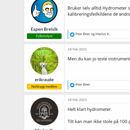
Bruker selv alltid Hydrometer s
kalibreringsfeilkildene de andre
Espen Breivik
R
Peer Beer
og
Marius K.
Fylkesstyre
e
a
k
18 Feb 2021
s
j
Men du kan jo teste instrumente
o
n
e
r
erikraude
:
R
Peer Beer
Norbrygg-medlem
e
a
k
18 Feb 2021
s
j
Helt klart hydrometer.
o
n
Tilt kan man ikke stole på 100 p
e
r