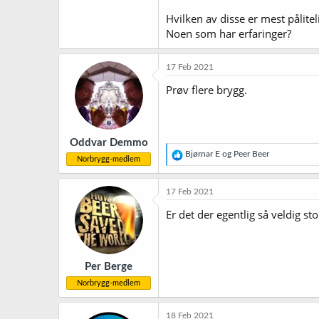
Hvilken av disse er mest påliteli
Noen som har erfaringer?
17 Feb 2021
Prøv flere brygg.
Oddvar Demmo
R
Bjørnar E
og
Peer Beer
Norbrygg-medlem
e
a
k
17 Feb 2021
s
j
Er det der egentlig så veldig sto
o
n
e
r
Per Berge
:
Norbrygg-medlem
18 Feb 2021