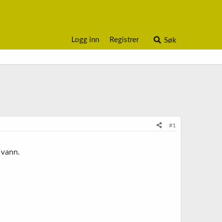
Logg inn
Registrer
Søk
#1
 vann.