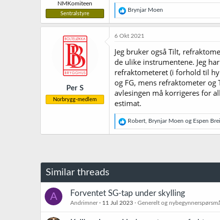
NMKomiteen
R
Brynjar Moen
Sentralstyre
e
a
k
6 Okt 2021
s
j
Jeg bruker også Tilt, refraktom
o
de ulike instrumentene. Jeg har
n
refraktometeret (i forhold til 
e
r
og FG, mens refraktometer og Ti
Per S
:
avlesingen må korrigeres for al
Norbrygg-medlem
estimat.
R
Robert
,
Brynjar Moen
og
Espen Brei
e
a
k
s
j
o
Similar threads
n
e
r
Forventet SG-tap under skylling
A
:
Andrimner
11 Jul 2023
Generelt og nybegynnerspørsmå