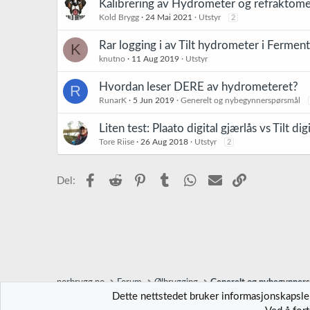
Kalibrering av Hydrometer og refraktome
Kold Brygg
24 Mai 2021
Utstyr
2
Rar logging i av Tilt hydrometer i Fermen
K
knutno
11 Aug 2019
Utstyr
Hvordan leser DERE av hydrometeret?
R
RunarK
5 Jun 2019
Generelt og nybegynnerspørsmål
Liten test: Plaato digital gjærlås vs Tilt d
Tore Riise
26 Aug 2018
Utstyr
2
Facebook
Reddit
Pinterest
Tumblr
WhatsApp
E-post
Link
Del:
norbrygg.no
Forum
Ølbrygging
Generelt og nybegynner
Dette nettstedet bruker informasjonskapsler