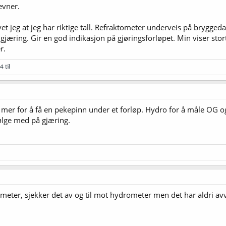
evner.
 jeg at jeg har riktige tall. Refraktometer underveis på bryggeda
jæring. Gir en god indikasjon på gjøringsforløpet. Min viser stort se
r.
4 til
 mer for å få en pekepinn under et forløp. Hydro for å måle OG og
følge med på gjæring.
meter, sjekker det av og til mot hydrometer men det har aldri avv