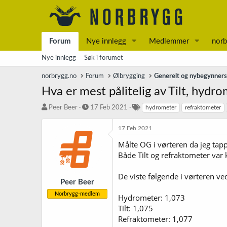
Forum
Nye innlegg
Medlemmer
norb
Nye innlegg
Søk i forumet
norbrygg.no
Forum
Ølbrygging
Generelt og nybegynner
Hva er mest pålitelig av Tilt, hyd
T
S
S
Peer Beer
17 Feb 2021
hydrometer
refraktometer
r
t
t
å
a
i
17 Feb 2021
d
r
k
Målte OG i vørteren da jeg tap
s
t
k
t
d
o
Både Tilt og refraktometer var
a
a
r
r
t
d
De viste følgende i vørteren ve
t
o
Peer Beer
e
Norbrygg-medlem
Hydrometer: 1,073
r
Tilt: 1,075
Refraktometer: 1,077