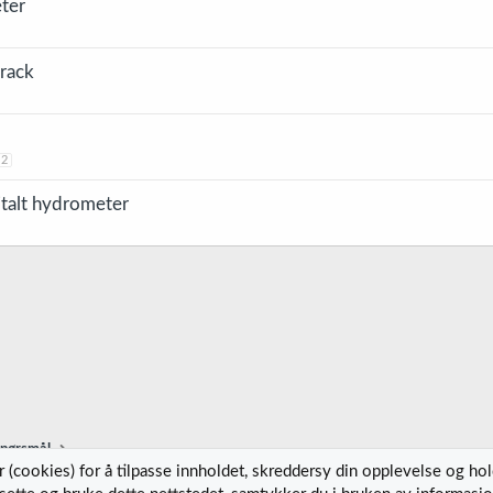
ter
track
2
igitalt hydrometer
spørsmål
 (cookies) for å tilpasse innholdet, skreddersy din opplevelse og ho