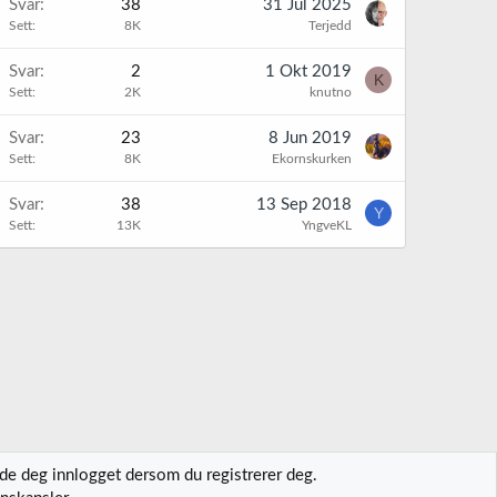
Svar
38
31 Jul 2025
Sett
8K
Terjedd
Svar
2
1 Okt 2019
K
Sett
2K
knutno
Svar
23
8 Jun 2019
Sett
8K
Ekornskurken
Svar
38
13 Sep 2018
Y
Sett
13K
YngveKL
lde deg innlogget dersom du registrerer deg.