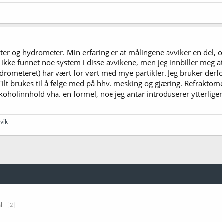
eter og hydrometer. Min erfaring er at målingene avviker en del, o
 ikke funnet noe system i disse avvikene, men jeg innbiller meg 
hydrometeret) har vært for vørt med mye partikler. Jeg bruker der
lt brukes til å følge med på hhv. mesking og gjæring. Refraktome
koholinnhold vha. en formel, noe jeg antar introduserer ytterlige
vik
l
2