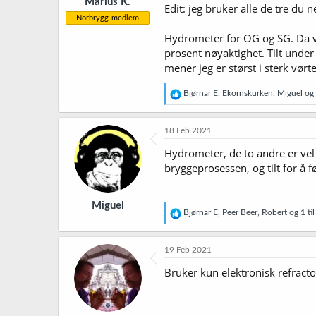
Marius K.
:
Edit: jeg bruker alle de tre du n
Norbrygg-medlem
Hydrometer for OG og SG. Da vet
prosent nøyaktighet. Tilt under g
mener jeg er størst i sterk vørte
R
Bjørnar E
,
Ekornskurken
,
Miguel
og 
e
a
k
18 Feb 2021
s
j
Hydrometer, de to andre er vel
o
bryggeprosessen, og tilt for å 
n
e
r
Miguel
:
R
Bjørnar E
,
Peer Beer
,
Robert
og 1 til
e
a
k
19 Feb 2021
s
j
Bruker kun elektronisk refracto
o
n
e
r