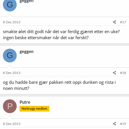
geggen
G
8 Des 2013
#17
smakte ølet ditt godt når det var ferdig gjæret etter en uke?
ingen beske ettersmaker når det var ferskt?
geggen
G
8 Des 2013
#18
og du hadde bare gjær pakken rett oppi dunken og rista i
noen minutt?
Putre
P
Norbrygg-medlem
8 Des 2013
#19