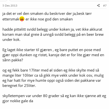
n
e
5 Des 2013
#7
r
ja det er vel den smaken du beskriver der ja,besk tørr
:
ettersmak
er ikke noe god den smaken
hadde pittelitt svidd belegg under koken ja, vet ikke akkurat
korsen man skal greie å unngå svidd belegg på en beer brew
under kok.
Eg laget ikke starter til gjæren , eg bare puttet en pose med
gjær oppi dunken og ristet, kansje det er for lite gjær med en
sånn pakke?
og eg fekk bare 17liter med øl siden eg ikke skylte med så
mange liter 10liter ca så gikk mye vekk under kok osv, mulig
eg har hatt for mye humle oppi også siden dei pakkane var
beregnet for 25liter.
skylletempen var under 80 grader så eg kan ikke sjønne att eg
gjor nokke gale da