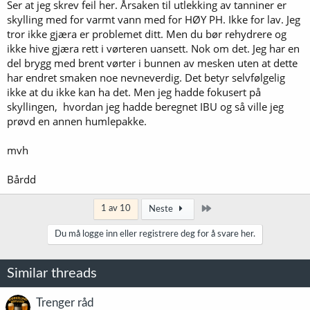
mvh
Ser at jeg skrev feil her. Årsaken til utlekking av tanniner er
Bårdd
skylling med for varmt vann med for HØY PH. Ikke for lav. Jeg
tror ikke gjæra er problemet ditt. Men du bør rehydrere og
ikke hive gjæra rett i vørteren uansett. Nok om det. Jeg har en
del brygg med brent vørter i bunnen av mesken uten at dette
har endret smaken noe nevneverdig. Det betyr selvfølgelig
ikke at du ikke kan ha det. Men jeg hadde fokusert på
skyllingen, hvordan jeg hadde beregnet IBU og så ville jeg
prøvd en annen humlepakke.
mvh
Bårdd
Siste
1 av 10
Neste
Du må logge inn eller registrere deg for å svare her.
Similar threads
Trenger råd