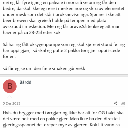
nei eg får fyre igang en paleale i morra å se om eg får den
bedre, da skal ikke eg røre i mesken noe og skru av elementet
under mesk som det står i bruksanvisninga. Sjønner ikke att
beer brewen skal greie å holde på tempen med plata
avskrudd i mesketida. Men eg får prøve.Så tenke eg att man
havner på ca 23-25l etter kok
Så har eg fått oksygenpumpe som eg skal kjøre ei stund før eg
har oppi gjær, så skal eg putte 2 pakka tørrgjær oppi istede
for en.
så får eg se om den fæle smaken går vekk
Bårdd
B
5 Des 2013
#8
Hvis du brygger med tørrgjær og ikke har alt for OG i ølet skal
det være nok med en pakke gjær. Men ikke ha den direkte i
gjæringsspannet det dreper mye av gjæren. Kok litt vann ca