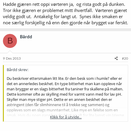
Hadde gjæren rett oppi vørteren ja, og rista godt på dunken.
Tror ikke gjæren er problemet mitt ihvertfall. Vørteren gjæret
veldig godt ut. Antakelig for langt ut. Synes ikke smaken er
noe særlig forskjellig nå enn den gjorde når brygget var ferskt.
Bårdd
B
9 Des 2013
#20
Bårdd skrev:
Du beskriver ettersmaken litt lite. Er den besk som i humle? eller er
det en annerledes beskhet. En type bitterhet man kan oppleve når
man brygger er en slags bitterhet fra taniner fra skallene på malten.
Dette kommer ofte av skylling med for varmt vann med for lav pH.
Skyller man mye stiger pH. Dette er en annen beskhet den er
astringent (den får slimhinnene til å trekke seg sammen) og
oppleves som en slags munntørrhet. Like mye en følelse som en
smak. Hvis du noen gang har drukket en alt for lite lagret vin (gjerne
Klikk for å utvide...
blåelig i fargen) så er det den munnfølelsen det er snakk om.