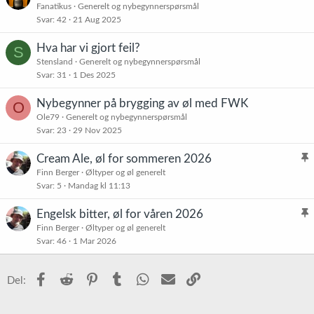
Fanatikus
Generelt og nybegynnerspørsmål
Svar
42
21 Aug 2025
Hva har vi gjort feil?
S
Stensland
Generelt og nybegynnerspørsmål
Svar
31
1 Des 2025
Nybegynner på brygging av øl med FWK
O
Ole79
Generelt og nybegynnerspørsmål
Svar
23
29 Nov 2025
Cream Ale, øl for sommeren 2026
l
Finn Berger
Øltyper og øl generelt
Svar
5
Mandag kl 11:13
i
s
Engelsk bitter, øl for våren 2026
t
l
Finn Berger
Øltyper og øl generelt
r
Svar
46
1 Mar 2026
i
e
s
t
t
Facebook
Reddit
Pinterest
Tumblr
WhatsApp
E-post
Link
Del:
r
e