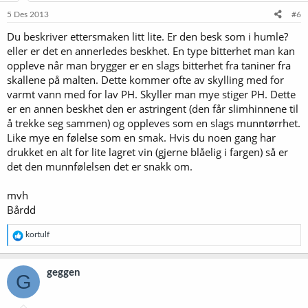
5 Des 2013
#6
Du beskriver ettersmaken litt lite. Er den besk som i humle?
eller er det en annerledes beskhet. En type bitterhet man kan
oppleve når man brygger er en slags bitterhet fra taniner fra
skallene på malten. Dette kommer ofte av skylling med for
varmt vann med for lav PH. Skyller man mye stiger PH. Dette
er en annen beskhet den er astringent (den får slimhinnene til
å trekke seg sammen) og oppleves som en slags munntørrhet.
Like mye en følelse som en smak. Hvis du noen gang har
drukket en alt for lite lagret vin (gjerne blåelig i fargen) så er
det den munnfølelsen det er snakk om.
mvh
Bårdd
R
kortulf
e
a
k
geggen
G
s
j
o