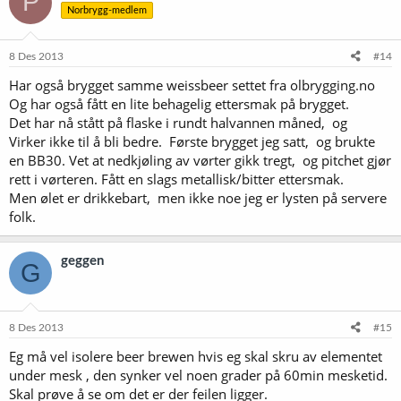
P
Norbrygg-medlem
8 Des 2013
#14
Har også brygget samme weissbeer settet fra olbrygging.no
Og har også fått en lite behagelig ettersmak på brygget.
Det har nå stått på flaske i rundt halvannen måned, og
Virker ikke til å bli bedre. Første brygget jeg satt, og brukte
en BB30. Vet at nedkjøling av vørter gikk tregt, og pitchet gjør
rett i vørteren. Fått en slags metallisk/bitter ettersmak.
Men ølet er drikkebart, men ikke noe jeg er lysten på servere
folk.
geggen
G
8 Des 2013
#15
Eg må vel isolere beer brewen hvis eg skal skru av elementet
under mesk , den synker vel noen grader på 60min mesketid.
Skal prøve å se om det er der feilen ligger.