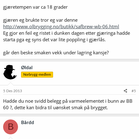
gjæretempen var ca 18 grader
gjæren eg brukte tror eg var denne
http://www.olbrygging.no/butikk/safbrew-wb-06.html
Eg gjor en feil eg ristet i dunken dagen etter gjæringa hadde
starta pga eg syns det var lite poppling i gjærlås.
går den beske smaken vekk under lagring kansje?
Øldal
Norbrygg-medlem
5 Des 2013
#5
Hadde du noe svidd belegg på varmeelementet i bunn av BB
60 ?, dette kan bidra til uønsket smak på brygget.
Bårdd
B