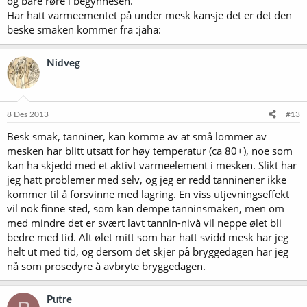
og bare røre i begynnesen.
Har hatt varmeementet på under mesk kansje det er det den
beske smaken kommer fra :jaha:
Nidveg
8 Des 2013
#13
Besk smak, tanniner, kan komme av at små lommer av
mesken har blitt utsatt for høy temperatur (ca 80+), noe som
kan ha skjedd med et aktivt varmeelement i mesken. Slikt har
jeg hatt problemer med selv, og jeg er redd tanninener ikke
kommer til å forsvinne med lagring. En viss utjevningseffekt
vil nok finne sted, som kan dempe tanninsmaken, men om
med mindre det er svært lavt tannin-nivå vil neppe ølet bli
bedre med tid. Alt ølet mitt som har hatt svidd mesk har jeg
helt ut med tid, og dersom det skjer på bryggedagen har jeg
nå som prosedyre å avbryte bryggedagen.
Putre