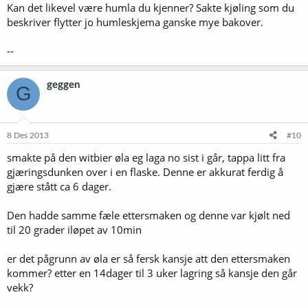
Kan det likevel være humla du kjenner? Sakte kjøling som du
beskriver flytter jo humleskjema ganske mye bakover.
--
geggen
G
8 Des 2013
#10
smakte på den witbier øla eg laga no sist i går, tappa litt fra
gjæringsdunken over i en flaske. Denne er akkurat ferdig å
gjære stått ca 6 dager.
Den hadde samme fæle ettersmaken og denne var kjølt ned
til 20 grader iløpet av 10min
er det pågrunn av øla er så fersk kansje att den ettersmaken
kommer? etter en 14dager til 3 uker lagring så kansje den går
vekk?