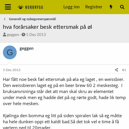
Logg inn
Registrer
Generelt og nybegynnerspørsmål
hva forårsaker besk ettersmak på øl
T
S
geggen
5 Des 2013
r
t
å
a
geggen
G
d
r
s
t
t
d
a
a
5 Des 2013
#1
r
t
t
o
Har fått noe besk fæl ettersmak på øla eg laget , en weissbier.
e
Den weissbieren laget eg på en beer brew 60 2 meskesteg. I
r
bruksanvisninga står det att man skal skru av elementet
under mesk men eg hadde det på og rørte godt, hade lik temp
over hele mesken.
Kjølinga den bomma eg litt på siden spiralen lak så eg måtte
ha hele dunken oppi ett kaldt bad.Så det tok vel e time å få
vørtern ned til 20grader.