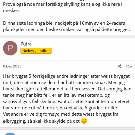
Prøve også noe mer forsiktig skylling kansje og ikke røre i
mesken.
Dinna siste ladninga blei nedkjølt på 10min av en 24raders
platekjøler men den beske smaken var også på dette brygget.
Putre
P
Norbrygg-medlem
8 Des 2013
#16
Har brygget 5 forskjellige andre ladninger etter weiss brygget
mitt, uten at noen av dem har hatt samme usmak. Men jeg
har sikkert gjort ettellerannet feil i prosessen. Det som jeg kan
tenke meg har blitt feil, er en litt lav mesketemp, og
sannsynligvis feil skylling. Fant ut i etterkant at termometeret
har vært noe ut på bærtur, da det viste 6 grader for lite.
Vet andre er veldig fornøyd med dette wiess brygget fra
ølbrygging, så skal ikke skylde på det