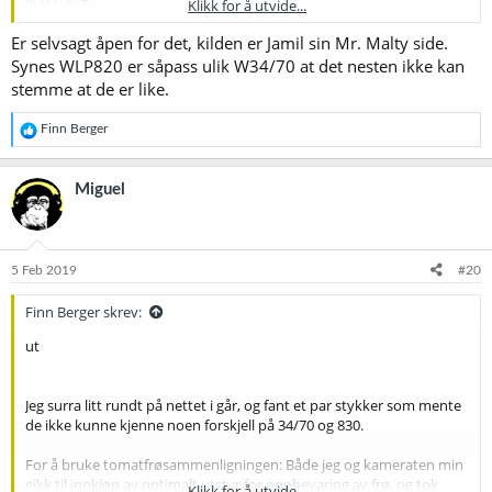
Klikk for å utvide...
Jeg har også kikka på denne:
Imperial Yeast Strain Guide (vs.
Er selvsagt åpen for det, kilden er Jamil sin Mr. Malty side.
Wyeast/White Labs) : Homebrewing
Synes WLP820 er såpass ulik W34/70 at det nesten ikke kan
stemme at de er like.
Kan det være at noen har laget en trykkleif i den du har?
R
Finn Berger
e
a
k
Miguel
s
j
o
n
e
5 Feb 2019
#20
r
:
Finn Berger skrev:
ut
Jeg surra litt rundt på nettet i går, og fant et par stykker som mente
de ikke kunne kjenne noen forskjell på 34/70 og 830.
For å bruke tomatfrøsammenligningen: Både jeg og kameraten min
gikk til innkjøp av optimalt utstyr for oppbevaring av frø, og tok
Klikk for å utvide...