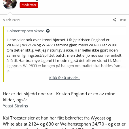
s
Moderator
j
o
n
e
5 Feb 2019
#18
r
:
Holmentoppen skrev:
Hehe, vi er nok over i teori-hjørnet. I følge Kristen England er
WLP820, WY2124 og W34/70 samme gjær, mens WLP830 er W206.
Om det er riktig, vet jeg naturligvis ikke. Har heller ikke gjort noen
sammenligningstest/splittet batch, men det er jo noe som er enkelt
å få til. Har bra mye lagerøl til modning, så det blir en stund til. Men
jeg synes WLP833 er kongen på haugen om maltet skal holdes fram,
ja.
Klikk for å utvide...
Vis vedlegget 39726
Her er det skjedd noe rart. Kristen England er en av mine
kilder, også:
Yeast Strains
Kai Troester sier at han har fått bekreftet fra Wyeast og
Whitelabs at 2124 og 830 er Weihenstephan 34/70 - og det er