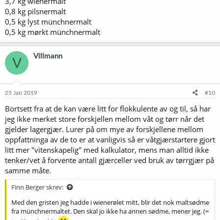
3,7 kg wienermalt
0,8 kg pilsnermalt
0,5 kg lyst münchnermalt
0,5 kg mørkt münchnermalt
Villmann
V
25 Jan 2019
#10
Bortsett fra at de kan være litt for flokkulente av og til, så har
jeg ikke merket store forskjellen mellom våt og tørr når det
gjelder lagergjær. Lurer på om mye av forskjellene mellom
oppfattninga av de to er at vanligvis så er våtgjærstartere gjort
litt mer "vitenskapelig" med kalkulator, mens man alltid ikke
tenker/vet å forvente antall gjærceller ved bruk av tørrgjær på
samme måte.
Finn Berger skrev:
Med den gristen jeg hadde i wienerølet mitt, blir det nok maltsødme
fra münchnermaltet. Den skal jo ikke ha annen sødme, mener jeg. (=