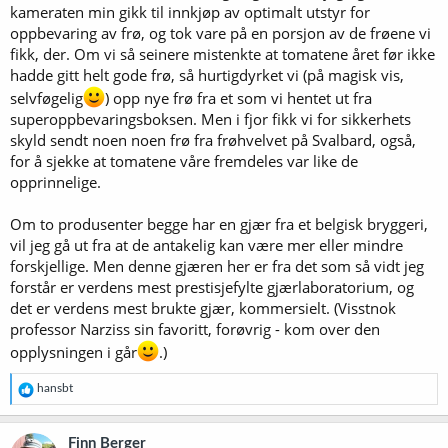
kameraten min gikk til innkjøp av optimalt utstyr for
oppbevaring av frø, og tok vare på en porsjon av de frøene vi
fikk, der. Om vi så seinere mistenkte at tomatene året før ikke
hadde gitt helt gode frø, så hurtigdyrket vi (på magisk vis,
selvføgelig
) opp nye frø fra et som vi hentet ut fra
superoppbevaringsboksen. Men i fjor fikk vi for sikkerhets
skyld sendt noen noen frø fra frøhvelvet på Svalbard, også,
for å sjekke at tomatene våre fremdeles var like de
opprinnelige.
Om to produsenter begge har en gjær fra et belgisk bryggeri,
vil jeg gå ut fra at de antakelig kan være mer eller mindre
forskjellige. Men denne gjæren her er fra det som så vidt jeg
forstår er verdens mest prestisjefylte gjærlaboratorium, og
det er verdens mest brukte gjær, kommersielt. (Visstnok
professor Narziss sin favoritt, forøvrig - kom over den
opplysningen i går
.)
R
hansbt
e
a
k
Finn Berger