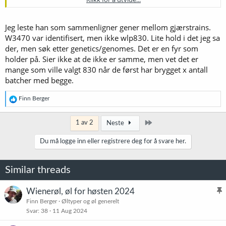
vare på en porsjon av de frøene vi fikk, der. Om vi så seinere
mistenkte at tomatene året før ikke hadde gitt helt gode frø, så
hurtigdyrket vi (på magisk vis, selvføgelig
) opp nye frø fra et som
Jeg leste han som sammenligner gener mellom gjærstrains.
vi hentet ut fra superoppbevaringsboksen. Men i fjor fikk vi for
W3470 var identifisert, men ikke wlp830. Lite hold i det jeg sa
sikkerhets skyld sendt noen noen frø fra frøhvelvet på Svalbard,
der, men søk etter genetics/genomes. Det er en fyr som
også, for å sjekke at tomatene våre fremdeles var like de
holder på. Sier ikke at de ikke er samme, men vet det er
opprinnelige.
mange som ville valgt 830 når de først har brygget x antall
batcher med begge.
Om to produsenter begge har en gjær fra et belgisk bryggeri, vil jeg
gå ut fra at de antakelig kan være mer eller mindre forskjellige. Men
denne gjæren her er fra det som så vidt jeg forstår er verdens mest
R
Finn Berger
e
prestisjefylte gjærlaboratorium, og det er verdens mest brukte gjær,
a
kommersielt. (Visstnok professor Narziss sin favoritt, forøvrig - kom
k
Siste
1 av 2
Neste
over den opplysningen i går
.)
s
j
Du må logge inn eller registrere deg for å svare her.
o
n
e
Similar threads
r
:
Wienerøl, øl for høsten 2024
l
Finn Berger
Øltyper og øl generelt
Svar
38
11 Aug 2024
i
s