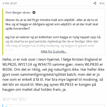
5 Feb 2019
#16
Finn Berger skrev:
Mener du at w-34/70 gir mindre malt enn wlp830 - eller at de to er
like, og at begge er dårligere egnet enn wlp833 i et øl der malt skal
spille hoverollen?
Jeg har en wiener og en kellerbier som begge er nylig tappet opp nå,
og de skal ha en god periode i kjøleskap før de er ferdige. Men det
slår meg at begge har kraftig maltpreg, og begge er gjæret med
34/70.
Klikk for å utvide...
Hehe, vi er nok over i teori-hjørnet. I følge Kristen England er
Nå skulle vi vel over i det ennå ikke eksisterende teoriforumet
,
for jeg har følgende spørsmål: WLP 830 German Lager Yeast, Wyeast
WLP820, WY2124 og W34/70 samme gjær, mens WLP830 er
2124 Bohemian Lager Yeast, Imperial L13 Global og Fermentis W-
W206. Om det er riktig, vet jeg naturligvis ikke. Har heller ikke
34/70 skal alle være fra den samme stammen fra Weihenstephan-
gjort noen sammenligningstest/splittet batch, men det er jo
laboratoriet. Sjøl om det sikkert kan være forskjeller mellom måten
noe som er enkelt å få til. Har bra mye lagerøl til modning, så
de ulike produsentene dyrker opp gjæren på, innbiller jeg meg at
det blir en stund til. Men jeg synes WLP833 er kongen på
det ikke skjer endringer over tid, fordi de hele tiden sjekker gjæren,
haugen om maltet skal holdes fram, ja.
og om nødvendig kan gå tilbake til en stamkultur. Og dessuten; om
noe skjer, så har stadig Weihenstephan-laboratoriet den
opprinnelige kulturen. Så altså: Skulle ikke disse 4 ha de samme
egenskapene?