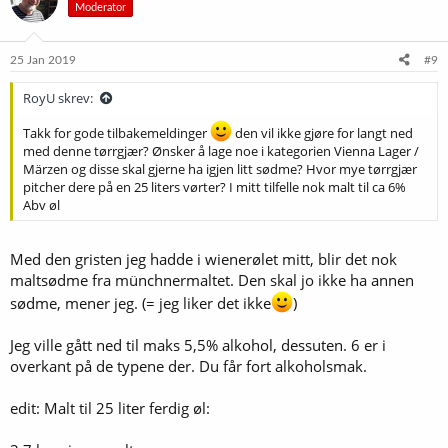
Moderator
j
o
n
e
25 Jan 2019
#9
r
:
RoyU skrev:
Takk for gode tilbakemeldinger
den vil ikke gjøre for langt ned
med denne tørrgjær? Ønsker å lage noe i kategorien Vienna Lager /
Märzen og disse skal gjerne ha igjen litt sødme? Hvor mye tørrgjær
pitcher dere på en 25 liters vørter? I mitt tilfelle nok malt til ca 6%
Abv øl
Med den gristen jeg hadde i wienerølet mitt, blir det nok
maltsødme fra münchnermaltet. Den skal jo ikke ha annen
sødme, mener jeg. (= jeg liker det ikke
)
Jeg ville gått ned til maks 5,5% alkohol, dessuten. 6 er i
overkant på de typene der. Du får fort alkoholsmak.
edit: Malt til 25 liter ferdig øl: