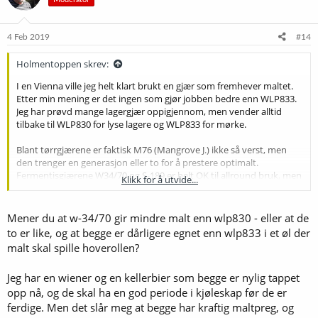
4 Feb 2019
#14
Holmentoppen skrev:
I en Vienna ville jeg helt klart brukt en gjær som fremhever maltet.
Etter min mening er det ingen som gjør jobben bedre enn WLP833.
Jeg har prøvd mange lagergjær oppigjennom, men vender alltid
tilbake til WLP830 for lyse lagere og WLP833 for mørke.
Blant tørrgjærene er faktisk M76 (Mangrove J.) ikke så verst, men
den trenger en generasjon eller to for å prestere optimalt.
Fermentisgjærene W34/70 og S-189 er helt OK til allround bruk, men
Klikk for å utvide...
mangler det lille ekstra mht. malt.
Mener du at w-34/70 gir mindre malt enn wlp830 - eller at de
to er like, og at begge er dårligere egnet enn wlp833 i et øl der
malt skal spille hoverollen?
Jeg har en wiener og en kellerbier som begge er nylig tappet
opp nå, og de skal ha en god periode i kjøleskap før de er
ferdige. Men det slår meg at begge har kraftig maltpreg, og