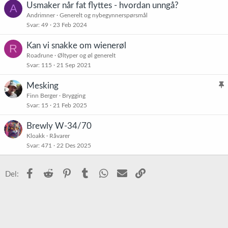
Usmaker når fat flyttes - hvordan unngå?
A
t
Andrimner
Generelt og nybegynnerspørsmål
r
Svar
49
23 Feb 2024
e
t
Kan vi snakke om wienerøl
R
Roadrune
Øltyper og øl generelt
Svar
115
21 Sep 2021
Mesking
l
Finn Berger
Brygging
Svar
15
21 Feb 2025
i
s
Brewly W-34/70
t
Kloakk
Råvarer
r
Svar
471
22 Des 2025
e
t
Facebook
Reddit
Pinterest
Tumblr
WhatsApp
E-post
Link
Del: