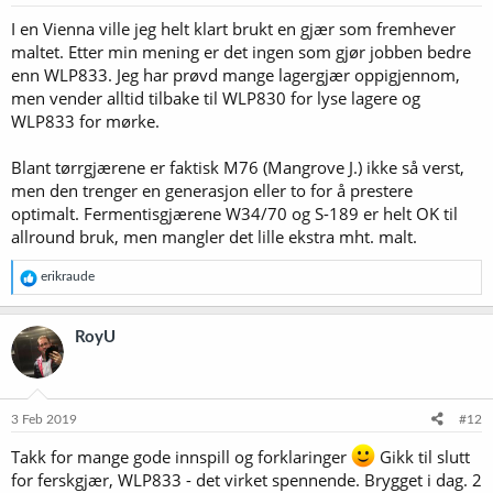
r
I en Vienna ville jeg helt klart brukt en gjær som fremhever
:
maltet. Etter min mening er det ingen som gjør jobben bedre
enn WLP833. Jeg har prøvd mange lagergjær oppigjennom,
men vender alltid tilbake til WLP830 for lyse lagere og
WLP833 for mørke.
Blant tørrgjærene er faktisk M76 (Mangrove J.) ikke så verst,
men den trenger en generasjon eller to for å prestere
optimalt. Fermentisgjærene W34/70 og S-189 er helt OK til
allround bruk, men mangler det lille ekstra mht. malt.
R
erikraude
e
a
k
RoyU
s
j
o
n
e
3 Feb 2019
#12
r
:
Takk for mange gode innspill og forklaringer
Gikk til slutt
for ferskgjær, WLP833 - det virket spennende. Brygget i dag. 2