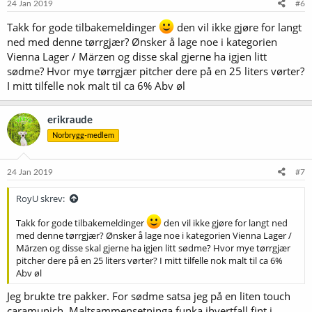
24 Jan 2019
#6
Takk for gode tilbakemeldinger
den vil ikke gjøre for langt
ned med denne tørrgjær? Ønsker å lage noe i kategorien
Vienna Lager / Märzen og disse skal gjerne ha igjen litt
sødme? Hvor mye tørrgjær pitcher dere på en 25 liters vørter?
I mitt tilfelle nok malt til ca 6% Abv øl
erikraude
Norbrygg-medlem
24 Jan 2019
#7
RoyU skrev:
Takk for gode tilbakemeldinger
den vil ikke gjøre for langt ned
med denne tørrgjær? Ønsker å lage noe i kategorien Vienna Lager /
Märzen og disse skal gjerne ha igjen litt sødme? Hvor mye tørrgjær
pitcher dere på en 25 liters vørter? I mitt tilfelle nok malt til ca 6%
Abv øl
Jeg brukte tre pakker. For sødme satsa jeg på en liten touch
caramunich. Maltsammensetninga funka ihvertfall fint i