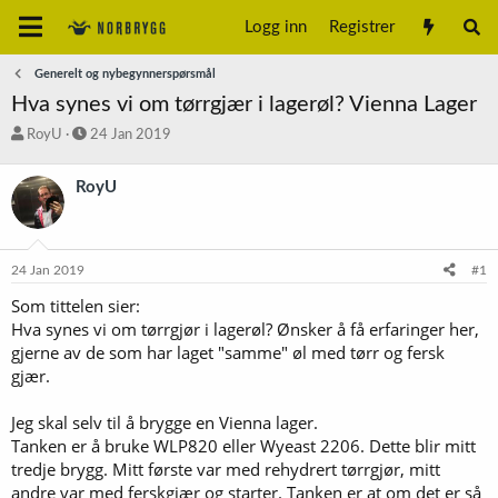
Logg inn
Registrer
Generelt og nybegynnerspørsmål
Hva synes vi om tørrgjær i lagerøl? Vienna Lager
T
S
RoyU
24 Jan 2019
r
t
å
a
RoyU
d
r
s
t
t
d
a
a
24 Jan 2019
#1
r
t
t
o
Som tittelen sier:
e
Hva synes vi om tørrgjør i lagerøl? Ønsker å få erfaringer her,
r
gjerne av de som har laget "samme" øl med tørr og fersk
gjær.
Jeg skal selv til å brygge en Vienna lager.
Tanken er å bruke WLP820 eller Wyeast 2206. Dette blir mitt
tredje brygg. Mitt første var med rehydrert tørrgjør, mitt
andre var med ferskgjær og starter. Tanken er at om det er så