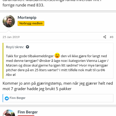
forrige runde med 833.
Mortenpip
Norbrygg-medlem
25 Jan 2019
#8
RoyU skrev:
Takk for gode tilbakemeldinger
den vil ikke gjøre for langt ned
med denne tørrgjær? Ønsker å lage noe i kategorien Vienna Lager /
Märzen og disse skal gjerne ha igjen litt sødme? Hvor mye tørrgjær
pitcher dere på en 25 liters vørter? I mitt tilfelle nok malt til ca 6%
Abv øl
Kommer jo ann på gjæringstemp, men når jeg gjærer helt ned
mot 7 grader hadde jeg brukt 5 pakker
R
Finn Berger
e
a
k
Finn Berger
s