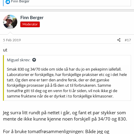
R
Finn Berger
e
a
k
Finn Berger
s
Moderator
j
o
n
e
5 Feb 2019
#17
r
ut
:
Miguel skrev:
Smak 830 og 34/70 side om side så har du jo en pekepinn iallefall.
Laboratorier er forskjellige, har forskjellige praksiser etc og i det hele
tatt. Og den ene er tørr den andre fersk, der er det ganske
forskjellige prosesser på å få den ut til forbrukeren. Samme
tomatfrø gitt til deg og en venn for ti år siden, vil nok ikke gi de
samme fruktene når de er dyrket i to forskjellige klimasoner.
Jeg surra litt rundt på nettet i går, og fant et par stykker som
mente de ikke kunne kjenne noen forskjell på 34/70 og 830.
For å bruke tomatfrøsammenligningen: Både jeg og