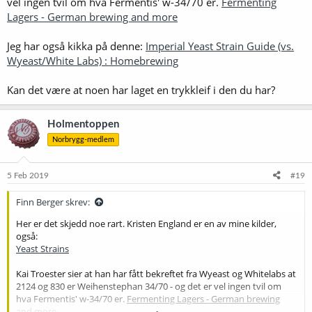
vel ingen tvil om hva Fermentis' w-34/70 er.
Fermenting
Lagers - German brewing and more
Jeg har også kikka på denne:
Imperial Yeast Strain Guide (vs.
Wyeast/White Labs) : Homebrewing
Kan det være at noen har laget en trykkleif i den du har?
Holmentoppen
Norbrygg-medlem
5 Feb 2019
#19
Finn Berger skrev:
Her er det skjedd noe rart. Kristen England er en av mine kilder,
også:
Yeast Strains
Kai Troester sier at han har fått bekreftet fra Wyeast og Whitelabs at
2124 og 830 er Weihenstephan 34/70 - og det er vel ingen tvil om
hva Fermentis' w-34/70 er.
Fermenting Lagers - German brewing
and more