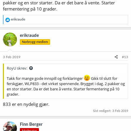
pakker og en stor starter. Da er det bare å vente. Starter
fermentering på 10 grader.
R
erikraude
e
a
k
erikraude
s
Norbrygg-medlem
j
o
n
e
3 Feb 2019
#13
r
:
RoyU skrev:
Takk for mange gode innspill og forklaringer
Gikk til slutt for
ferskgjær, WLP833 - det virket spennende. Brygget i dag. 2 pakker og
en stor starter. Da er det bare å vente. Starter fermentering på 10
grader.
833 er en nydelig gjær.
Sist redigert:
3 Feb 2019
Finn Berger
Moderator