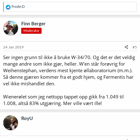
R
Frode:D
e
a
k
Finn Berger
s
Moderator
j
o
n
e
24 Jan 2019
#5
r
Ser ingen grunn til ikke å bruke W-34/70. Og det er det veldig
:
mange andre som ikke gjør, heller. W'en står forøvrig for
Weihenstephan, verdens mest kjente øllaboratorium (m.m.).
Så denne gjæren kommer fra et godt hjem, og Fermentis har
vel ikke mishandlet den.
Wienerølet som jeg nettopp tappet opp gikk fra 1.049 til
1.008, altså 83% utgjæring. Mer ville vært ille!
RoyU