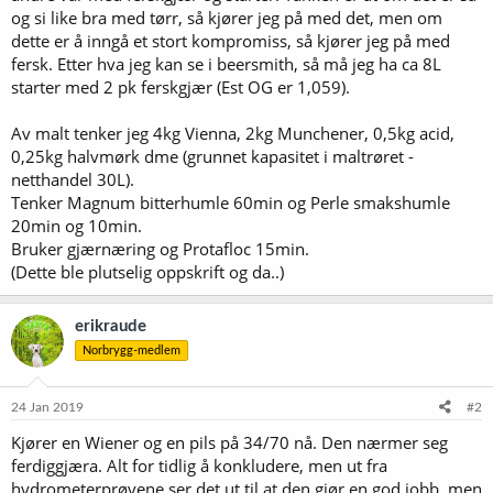
og si like bra med tørr, så kjører jeg på med det, men om
dette er å inngå et stort kompromiss, så kjører jeg på med
fersk. Etter hva jeg kan se i beersmith, så må jeg ha ca 8L
starter med 2 pk ferskgjær (Est OG er 1,059).
Av malt tenker jeg 4kg Vienna, 2kg Munchener, 0,5kg acid,
0,25kg halvmørk dme (grunnet kapasitet i maltrøret -
netthandel 30L).
Tenker Magnum bitterhumle 60min og Perle smakshumle
20min og 10min.
Bruker gjærnæring og Protafloc 15min.
(Dette ble plutselig oppskrift og da..)
erikraude
Norbrygg-medlem
24 Jan 2019
#2
Kjører en Wiener og en pils på 34/70 nå. Den nærmer seg
ferdiggjæra. Alt for tidlig å konkludere, men ut fra
hydrometerprøvene ser det ut til at den gjør en god jobb, men