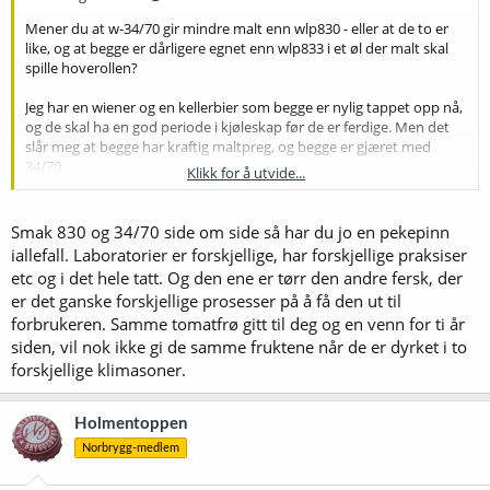
Mener du at w-34/70 gir mindre malt enn wlp830 - eller at de to er
like, og at begge er dårligere egnet enn wlp833 i et øl der malt skal
spille hoverollen?
Jeg har en wiener og en kellerbier som begge er nylig tappet opp nå,
og de skal ha en god periode i kjøleskap før de er ferdige. Men det
slår meg at begge har kraftig maltpreg, og begge er gjæret med
34/70.
Klikk for å utvide...
Nå skulle vi vel over i det ennå ikke eksisterende teoriforumet
,
for jeg har følgende spørsmål: WLP 830 German Lager Yeast, Wyeast
Smak 830 og 34/70 side om side så har du jo en pekepinn
2124 Bohemian Lager Yeast, Imperial L13 Global og Fermentis W-
iallefall. Laboratorier er forskjellige, har forskjellige praksiser
34/70 skal alle være fra den samme stammen fra Weihenstephan-
etc og i det hele tatt. Og den ene er tørr den andre fersk, der
laboratoriet. Sjøl om det sikkert kan være forskjeller mellom måten
er det ganske forskjellige prosesser på å få den ut til
de ulike produsentene dyrker opp gjæren på, innbiller jeg meg at
forbrukeren. Samme tomatfrø gitt til deg og en venn for ti år
det ikke skjer endringer over tid, fordi de hele tiden sjekker gjæren,
siden, vil nok ikke gi de samme fruktene når de er dyrket i to
og om nødvendig kan gå tilbake til en stamkultur. Og dessuten; om
noe skjer, så har stadig Weihenstephan-laboratoriet den
forskjellige klimasoner.
opprinnelige kulturen. Så altså: Skulle ikke disse 4 ha de samme
egenskapene?
Holmentoppen
Norbrygg-medlem