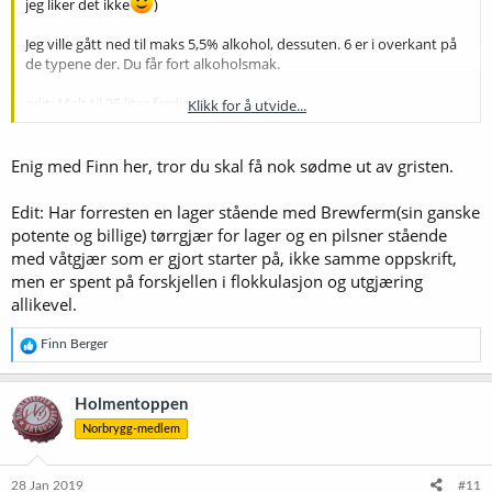
jeg liker det ikke
)
Jeg ville gått ned til maks 5,5% alkohol, dessuten. 6 er i overkant på
de typene der. Du får fort alkoholsmak.
edit: Malt til 25 liter ferdig øl:
Klikk for å utvide...
3,7 kg wienermalt
0,8 kg pilsnermalt
Enig med Finn her, tror du skal få nok sødme ut av gristen.
0,5 kg lyst münchnermalt
0,5 kg mørkt münchnermalt
Edit: Har forresten en lager stående med Brewferm(sin ganske
potente og billige) tørrgjær for lager og en pilsner stående
med våtgjær som er gjort starter på, ikke samme oppskrift,
men er spent på forskjellen i flokkulasjon og utgjæring
allikevel.
R
Finn Berger
e
a
k
Holmentoppen
s
Norbrygg-medlem
j
o
n
e
28 Jan 2019
#11