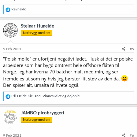
R
Ravneklo
e
a
k
Steinar Huneide
s
Norbrygg-medlem
j
o
n
e
9 Feb 2021
#5
r
"Polsk mølle" er ufortjent negativt ladet. Husk at det er polske
:
arbeidere som har bygd omtrent hele offshore flåten til
Norge. Jeg har kverna 70 batcher malt med min, og ser
fremdeles ut som ny hvis jeg børster litt støv av den da.
Den spiser alt, umalta rå hvete også.
R
Pål Heide Kielland
,
Vinnes Ølet
og
dojonieu
e
a
k
JAMBO picobryggeri
s
Norbrygg-medlem
j
o
n
e
9 Feb 2021
#6