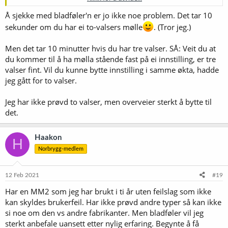
3 ruller ? Fint hvis noen som faktisk har prøvd begge deler
svarer
Å sjekke med bladføler'n er jo ikke noe problem. Det tar 10
sekunder om du har ei to-valsers mølle
. (Tror jeg.)
peram
Men det tar 10 minutter hvis du har tre valser. SÅ: Veit du at
du kommer til å ha mølla stående fast på ei innstilling, er tre
valser fint. Vil du kunne bytte innstilling i samme økta, hadde
jeg gått for to valser.
Jeg har ikke prøvd to valser, men overveier sterkt å bytte til
det.
Haakon
H
Norbrygg-medlem
12 Feb 2021
#19
Har en MM2 som jeg har brukt i ti år uten feilslag som ikke
kan skyldes brukerfeil. Har ikke prøvd andre typer så kan ikke
si noe om den vs andre fabrikanter. Men bladføler vil jeg
sterkt anbefale uansett etter nylig erfaring. Begynte å få