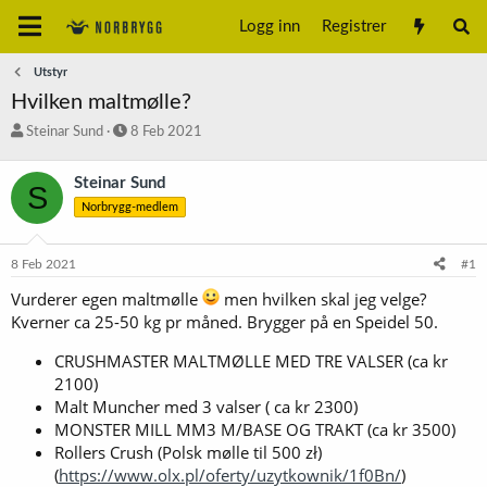
Logg inn
Registrer
Utstyr
Hvilken maltmølle?
T
S
Steinar Sund
8 Feb 2021
r
t
å
a
Steinar Sund
S
d
r
Norbrygg-medlem
s
t
t
d
a
a
8 Feb 2021
#1
r
t
t
o
Vurderer egen maltmølle
men hvilken skal jeg velge?
e
Kverner ca 25-50 kg pr måned. Brygger på en Speidel 50.
r
CRUSHMASTER MALTMØLLE MED TRE VALSER (ca kr
2100)
Malt Muncher med 3 valser ( ca kr 2300)
MONSTER MILL MM3 M/BASE OG TRAKT (ca kr 3500)
Rollers Crush (Polsk mølle til 500 zł)
(
https://www.olx.pl/oferty/uzytkownik/1f0Bn/
)