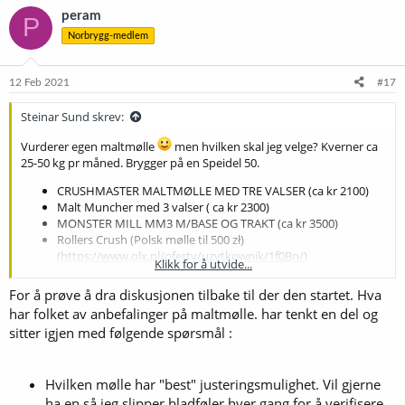
k
peram
P
s
Norbrygg-medlem
j
o
n
e
12 Feb 2021
#17
r
:
Steinar Sund skrev:
Vurderer egen maltmølle
men hvilken skal jeg velge? Kverner ca
25-50 kg pr måned. Brygger på en Speidel 50.
CRUSHMASTER MALTMØLLE MED TRE VALSER (ca kr 2100)
Malt Muncher med 3 valser ( ca kr 2300)
MONSTER MILL MM3 M/BASE OG TRAKT (ca kr 3500)
Rollers Crush (Polsk mølle til 500 zł)
(
https://www.olx.pl/oferty/uzytkownik/1f0Bn/
)
Klikk for å utvide...
For å prøve å dra diskusjonen tilbake til der den startet. Hva
har folket av anbefalinger på maltmølle. har tenkt en del og
sitter igjen med følgende spørsmål :
Hvilken mølle har "best" justeringsmulighet. Vil gjerne
ha en så jeg slipper bladføler hver gang for å verifisere