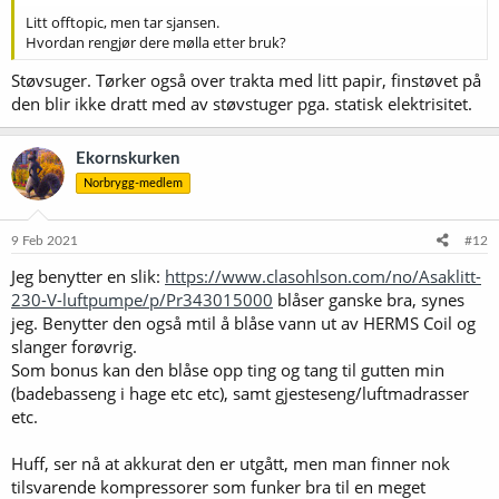
Litt offtopic, men tar sjansen.
Hvordan rengjør dere mølla etter bruk?
Støvsuger. Tørker også over trakta med litt papir, finstøvet på
den blir ikke dratt med av støvstuger pga. statisk elektrisitet.
Ekornskurken
Norbrygg-medlem
9 Feb 2021
#12
Jeg benytter en slik:
https://www.clasohlson.com/no/Asaklitt-
230-V-luftpumpe/p/Pr343015000
blåser ganske bra, synes
jeg. Benytter den også mtil å blåse vann ut av HERMS Coil og
slanger forøvrig.
Som bonus kan den blåse opp ting og tang til gutten min
(badebasseng i hage etc etc), samt gjesteseng/luftmadrasser
etc.
Huff, ser nå at akkurat den er utgått, men man finner nok
tilsvarende kompressorer som funker bra til en meget