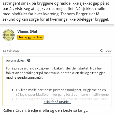
astringent smak på bryggene og hadde ikke sjekket gap på et
par år, viste seg at jeg kvernet meget fint. Nå sjekkes mølle
med bladføler før hver kverning. Tar som Berger sier få
sekund og kan sørge for at kverninga ikke ødelegger brygget.
Vinnes Ølet
Norbrygg-medlem
12 Feb 2021
#20
peram skrev:
For å prøve å dra diskusjonen tilbake til der den startet. Hva har
folket av anbefalinger på maltmølle. har tenkt en del og sitter igjen
med følgende spørsmål :
Hvilken mølle har "best" justeringsmulighet. Vil gjerne ha en
så jeg slipper bladføler hver gang for å verifisere innstillingene
Hva er fungerer erfaringsvis best ? 2-ruller og fukte malt, eller
Klikk for å utvide...
3 ruller ? Fint hvis noen som faktisk har prøvd begge deler
svarer
Rollers Crush, tredje mølla og den beste så langt.