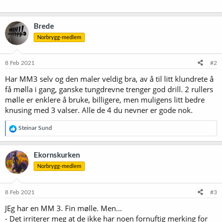
Brede
Norbrygg-medlem
8 Feb 2021
#2
Har MM3 selv og den maler veldig bra, av å til litt klundrete å
få mølla i gang, ganske tungdrevne trenger god drill. 2 rullers
mølle er enklere å bruke, billigere, men muligens litt bedre
knusing med 3 valser. Alle de 4 du nevner er gode nok.
R
Steinar Sund
e
a
k
Ekornskurken
s
Norbrygg-medlem
j
o
n
e
8 Feb 2021
#3
r
JEg har en MM 3. Fin mølle. Men...
:
- Det irriterer meg at de ikke har noen fornuftig merking for