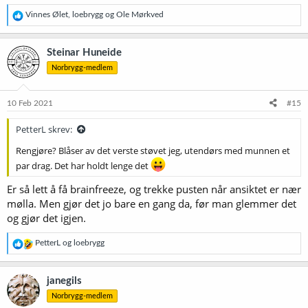
R
Vinnes Ølet
,
loebrygg
og
Ole Mørkved
e
a
k
Steinar Huneide
s
Norbrygg-medlem
j
o
n
e
10 Feb 2021
#15
r
:
PetterL skrev:
Rengjøre? Blåser av det verste støvet jeg, utendørs med munnen et
par drag. Det har holdt lenge det
Er så lett å få brainfreeze, og trekke pusten når ansiktet er nær
mølla. Men gjør det jo bare en gang da, før man glemmer det
og gjør det igjen.
R
PetterL
og
loebrygg
e
a
k
janegils
s
Norbrygg-medlem
j
o