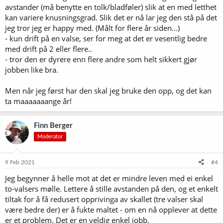
avstander (må benytte en tolk/bladføler) slik at en med letthet
kan variere knusningsgrad. Slik det er nå lar jeg den stå på det
jeg tror jeg er happy med. (Målt for flere år siden...)
- kun drift på en valse, ser for meg at det er vesentlig bedre
med drift på 2 eller flere..
- tror den er dyrere enn flere andre som helt sikkert gjør
jobben like bra.
Men når jeg først har den skal jeg bruke den opp, og det kan
ta maaaaaaange år!
Finn Berger
Moderator
9 Feb 2021
#4
Jeg begynner å helle mot at det er mindre leven med ei enkel
to-valsers mølle. Lettere å stille avstanden på den, og et enkelt
tiltak for å få redusert opprivinga av skallet (tre valser skal
være bedre der) er å fukte maltet - om en nå opplever at dette
er et problem. Det er en veldig enkel jobb.