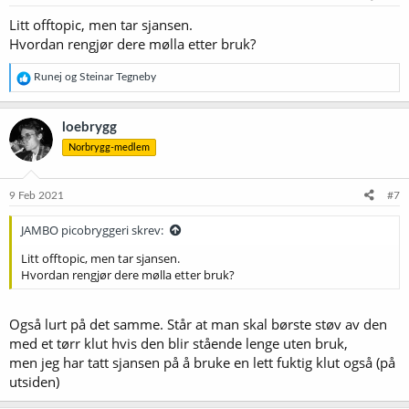
r
Litt offtopic, men tar sjansen.
:
Hvordan rengjør dere mølla etter bruk?
R
Runej
og
Steinar Tegneby
e
a
k
loebrygg
s
Norbrygg-medlem
j
o
n
e
9 Feb 2021
#7
r
:
JAMBO picobryggeri skrev:
Litt offtopic, men tar sjansen.
Hvordan rengjør dere mølla etter bruk?
Også lurt på det samme. Står at man skal børste støv av den
med et tørr klut hvis den blir stående lenge uten bruk,
men jeg har tatt sjansen på å bruke en lett fuktig klut også (på
utsiden)