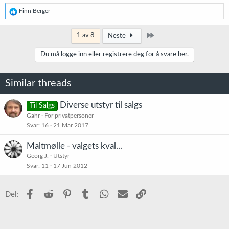
peram
R
Finn Berger
e
a
k
Siste
1 av 8
Neste
s
j
Du må logge inn eller registrere deg for å svare her.
o
n
e
Similar threads
r
:
Diverse utstyr til salgs
Til Salgs
Gahr
For privatpersoner
Svar
16
21 Mar 2017
Maltmølle - valgets kval...
Georg J.
Utstyr
Svar
11
17 Jun 2012
Facebook
Reddit
Pinterest
Tumblr
WhatsApp
E-post
Link
Del: