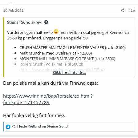
n
e
10 Feb 2021
#16
r
:
Steinar Sund skrev:
Vurderer egen maltmølle
men hvilken skal jeg velge? Kverner ca
25-50 kg pr måned. Brygger på en Speidel 50.
CRUSHMASTER MALTMØLLE MED TRE VALSER (ca kr 2100)
Malt Muncher med 3 valser ( ca kr 2300)
MONSTER MILL MM3 M/BASE OG TRAKT (ca kr 3500)
Rollers Crush (Polsk mølle til 500 zł)
(
https://www.olx.pl/oferty/uzytkownik/1f0Bn/
)
Klikk for å utvide...
Den polske mølla kan du få via Finn.no også:
https://www.finn.no/bap/forsale/ad.html?
finnkode=171452789
Har funka veldig fint for meg.
R
Pål Heide Kielland
og
Steinar Sund
e
a