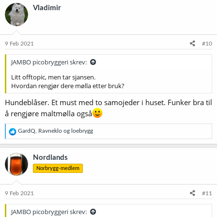
k
Vladimir
s
j
o
n
e
9 Feb 2021
#10
r
:
JAMBO picobryggeri skrev:
Litt offtopic, men tar sjansen.
Hvordan rengjør dere mølla etter bruk?
Hundeblåser. Et must med to samojeder i huset. Funker bra til
å rengjøre maltmølla også
R
GardQ
,
Ravneklo
og
loebrygg
e
a
k
Nordlands
s
Norbrygg-medlem
j
o
n
e
9 Feb 2021
#11
r
:
JAMBO picobryggeri skrev: