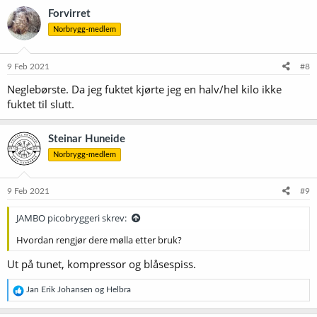
Forvirret
Norbrygg-medlem
9 Feb 2021
#8
Neglebørste. Da jeg fuktet kjørte jeg en halv/hel kilo ikke
fuktet til slutt.
Steinar Huneide
Norbrygg-medlem
9 Feb 2021
#9
JAMBO picobryggeri skrev:
Hvordan rengjør dere mølla etter bruk?
Ut på tunet, kompressor og blåsespiss.
R
Jan Erik Johansen
og
Helbra
e
a