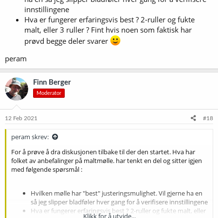
innstillingene
Hva er fungerer erfaringsvis best ? 2-ruller og fukte
malt, eller 3 ruller ? Fint hvis noen som faktisk har
prøvd begge deler svarer
peram
Finn Berger
Moderator
12 Feb 2021
#18
peram skrev:
For å prøve å dra diskusjonen tilbake til der den startet. Hva har
folket av anbefalinger på maltmølle. har tenkt en del og sitter igjen
med følgende spørsmål :
Hvilken mølle har "best" justeringsmulighet. Vil gjerne ha en
så jeg slipper bladføler hver gang for å verifisere innstillingene
Hva er fungerer erfaringsvis best ? 2-ruller og fukte malt, eller
Klikk for å utvide...