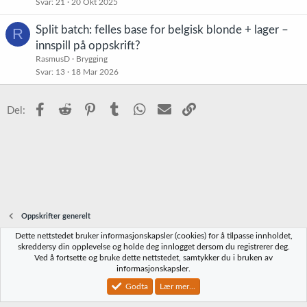
Svar
21
20 Okt 2025
t
Split batch: felles base for belgisk blonde + lager –
R
innspill på oppskrift?
RasmusD
Brygging
Svar
13
18 Mar 2026
Facebook
Reddit
Pinterest
Tumblr
WhatsApp
E-post
Link
Del:
Oppskrifter generelt
Dette nettstedet bruker informasjonskapsler (cookies) for å tilpasse innholdet,
Norbrygg-default
skreddersy din opplevelse og holde deg innlogget dersom du registrerer deg.
Ved å fortsette og bruke dette nettstedet, samtykker du i bruken av
Kontakt oss
Vilkår og regler
Personvernregler
Hjelp
Hjem
R
informasjonskapsler.
S
S
Godta
Lær mer...
®
Community platform by XenForo
© 2010-2023 XenForo Ltd.