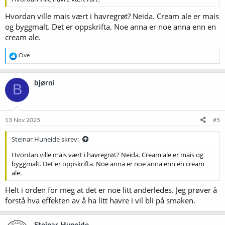
Hvordan ville mais vært i havregrøt? Neida. Cream ale er mais
og byggmalt. Det er oppskrifta. Noe anna er noe anna enn en
cream ale.
R
Ove
e
a
k
bjørni
B
s
j
o
n
e
13 Nov 2025
#5
r
:
Steinar Huneide skrev:
Hvordan ville mais vært i havregrøt? Neida. Cream ale er mais og
byggmalt. Det er oppskrifta. Noe anna er noe anna enn en cream
ale.
Helt i orden for meg at det er noe litt anderledes. Jeg prøver å
forstå hva effekten av å ha litt havre i vil bli på smaken.