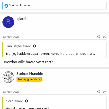
R
Steinar Huneide
e
a
k
bjørni
B
s
j
o
n
e
13 Nov 2025
#3
r
:
Finn Berger skrev:
Trur jeg hadde droppa havren. Høres litt rart ut i en cream ale.
Hvordan ville havre vært rart?
Steinar Huneide
Norbrygg-medlem
13 Nov 2025
#4
bjørni skrev:
Hvordan ville havre vært rart?