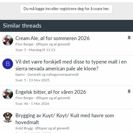
a
k
Du må logge inn eller registrere deg for å svare her.
s
j
o
Similar threads
n
e
r
Cream Ale, øl for sommeren 2026
:
l
Finn Berger
Øltyper og øl generelt
Svar
5
Mandag kl 11:13
i
s
Vil det være forskjell med disse to typene malt i en
B
t
sierra nevada american pale ale klone?
r
bjørni
Generelt og nybegynnerspørsmål
e
Svar
5
13 Nov 2025
t
Engelsk bitter, øl for våren 2026
l
Finn Berger
Øltyper og øl generelt
Svar
46
1 Mar 2026
i
s
Brygging av Kuyt/ Koyt/ Kuit med havre som
t
hovedmalt
r
Kold Brygg
Øltyper og øl generelt
e