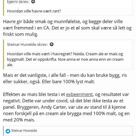
bjørni skrev:
Hvordan ville havre vært rart?
Havre gir både smak og munnfølelse, og begge deler ville
vært fremmed i en CA. Det er jo et øl som skal være så lett og
friskt som mulig.
Steinar Huneide skrev:
Hvordan ville mais vært i havregrøt? Neida. Cream ale er mais og
byggmalt. Det er oppskrifta. Noe anna er noe anna enn en cream
ale.
Mais er det vanligste, i alle fall - men du kan bruke bygg, ris
eller sukker, også. Eller bare 100% lyst malt.
Effekten av mais blei testa i et
exbeeriment
, og resultatet var
negativt. Dette var under covid, så det blei ikke testa av et
panel. Bryggeren, Andy Carter, var ute av stand til å kjenne
noen forskjell på en cream ale brygga med 100% malt, og en
med 20% mais.
R
Steinar Huneide
e