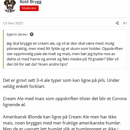
Kold Brygg
s
Moderator
j
o
n
e
13 Nov 2025
#7
r
:
bjørni skrev:
Jeg skal brygge en cream ale, og vil at den skal være mest mulig
pilsneraktig, men med litt fylde og et skum som holder. Oppskriften
sier opprinnelig pale ale malt og mais, men bør jeg bytte noe av
dette ut med havre og annet og feks meske på 70 grader? Eller vil
den bli for søt da? Noen andre tips?
Det er grovt sett 3-4 ale typer som kan ligne på pils. Under
veldig enkelt forklart.
Cream Ale med mais som oppskriften tilsier det blir et Corona
lignende øl.
Amerikansk Blonde kan ligne på Cream Ale men har ikke
mais, noen brygges med mer fruktige amerikanske humler.
Men de er uansett lett humlet slik at humlepreget er ikke i