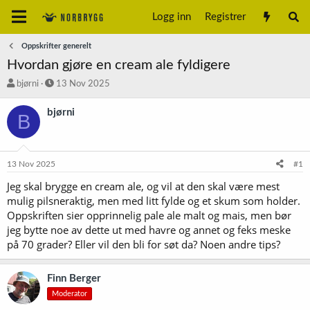
Logg inn
Registrer
Oppskrifter generelt
Hvordan gjøre en cream ale fyldigere
T
S
bjørni
13 Nov 2025
r
t
å
a
bjørni
B
d
r
s
t
t
d
a
a
13 Nov 2025
#1
r
t
t
o
Jeg skal brygge en cream ale, og vil at den skal være mest
e
mulig pilsneraktig, men med litt fylde og et skum som holder.
r
Oppskriften sier opprinnelig pale ale malt og mais, men bør
jeg bytte noe av dette ut med havre og annet og feks meske
på 70 grader? Eller vil den bli for søt da? Noen andre tips?
Finn Berger
Moderator