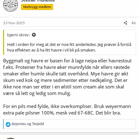
Steinar Huneide
Norbrygg-medlem
13 Nov 2025
#6
bjørni skrev:
Helt i orden for meg at det er noe litt anderledes. Jeg prøver å forstå
hva effekten av å ha litt havre i vil bli på smaken.
Byggmalt og havre er basen for å lage neipa eller havrestout
f.eks. Proteiner fra havre øker munnfylde når ellers røstede
smaker eller humle skulle tatt overhånd. Mye havre gir økt
skum ved kok og mere sedimenter etter nedkjøling. Det er
ikke noe man ser etter i en ølstil som cream ale som skal
være så lett og ledig som mulig.
For en pils med fylde, ikke overkompliser. Bruk weyermann
extra pale pilsner 100%, mesk ved 67-68C. Det blir bra.
R
dojonieu
og
Terjedd
e
a
k