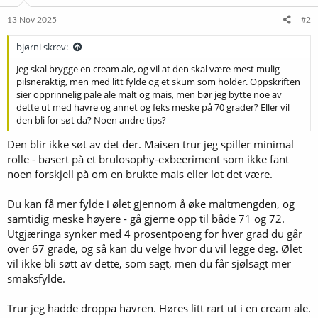
13 Nov 2025
#2
bjørni skrev:
Jeg skal brygge en cream ale, og vil at den skal være mest mulig
pilsneraktig, men med litt fylde og et skum som holder. Oppskriften
sier opprinnelig pale ale malt og mais, men bør jeg bytte noe av
dette ut med havre og annet og feks meske på 70 grader? Eller vil
den bli for søt da? Noen andre tips?
Den blir ikke søt av det der. Maisen trur jeg spiller minimal
rolle - basert på et brulosophy-exbeeriment som ikke fant
noen forskjell på om en brukte mais eller lot det være.
Du kan få mer fylde i ølet gjennom å øke maltmengden, og
samtidig meske høyere - gå gjerne opp til både 71 og 72.
Utgjæringa synker med 4 prosentpoeng for hver grad du går
over 67 grade, og så kan du velge hvor du vil legge deg. Ølet
vil ikke bli søtt av dette, som sagt, men du får sjølsagt mer
smaksfylde.
Trur jeg hadde droppa havren. Høres litt rart ut i en cream ale.