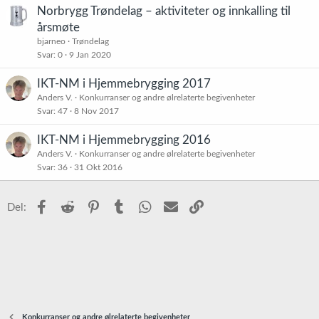
Norbrygg Trøndelag – aktiviteter og innkalling til
årsmøte
bjarneo
Trøndelag
Svar
0
9 Jan 2020
IKT-NM i Hjemmebrygging 2017
Anders V.
Konkurranser og andre ølrelaterte begivenheter
Svar
47
8 Nov 2017
IKT-NM i Hjemmebrygging 2016
Anders V.
Konkurranser og andre ølrelaterte begivenheter
Svar
36
31 Okt 2016
Facebook
Reddit
Pinterest
Tumblr
WhatsApp
E-post
Link
Del:
Konkurranser og andre ølrelaterte begivenheter