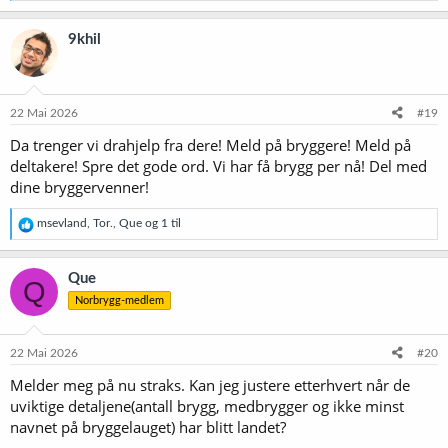
a
k
9khil
s
j
o
n
e
22 Mai 2026
#19
r
Da trenger vi drahjelp fra dere! Meld på bryggere! Meld på
:
deltakere! Spre det gode ord. Vi har få brygg per nå! Del med
dine bryggervenner!
R
msevland
,
Tor.
,
Que
og 1 til
e
a
k
Que
Q
s
Norbrygg-medlem
j
o
n
e
22 Mai 2026
#20
r
Melder meg på nu straks. Kan jeg justere etterhvert når de
:
uviktige detaljene(antall brygg, medbrygger og ikke minst
navnet på bryggelauget) har blitt landet?