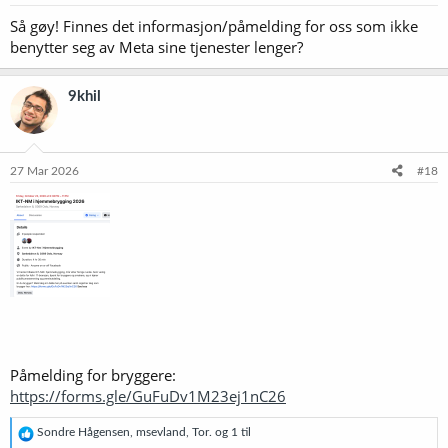
r
Så gøy! Finnes det informasjon/påmelding for oss som ikke
:
benytter seg av Meta sine tjenester lenger?
9khil
27 Mar 2026
#18
Påmelding for bryggere:
https://forms.gle/GuFuDv1M23ej1nC26
R
Sondre Hågensen
,
msevland
,
Tor.
og 1 til
e