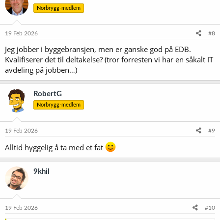
s
Norbrygg-medlem
j
o
n
e
19 Feb 2026
#8
r
Jeg jobber i byggebransjen, men er ganske god på EDB.
:
Kvalifiserer det til deltakelse? (tror forresten vi har en såkalt IT
avdeling på jobben…)
RobertG
Norbrygg-medlem
19 Feb 2026
#9
Alltid hyggelig å ta med et fat
9khil
19 Feb 2026
#10