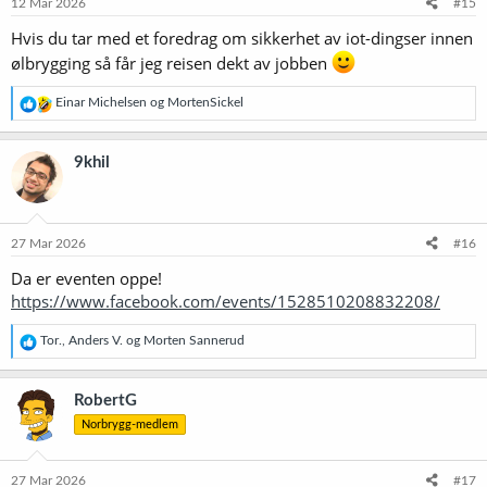
e
12 Mar 2026
#15
r
Hvis du tar med et foredrag om sikkerhet av iot-dingser innen
:
ølbrygging så får jeg reisen dekt av jobben
R
Einar Michelsen
og
MortenSickel
e
a
k
9khil
s
j
o
n
e
27 Mar 2026
#16
r
Da er eventen oppe!
:
https://www.facebook.com/events/1528510208832208/
R
Tor.
,
Anders V.
og
Morten Sannerud
e
a
k
RobertG
s
Norbrygg-medlem
j
o
n
e
27 Mar 2026
#17