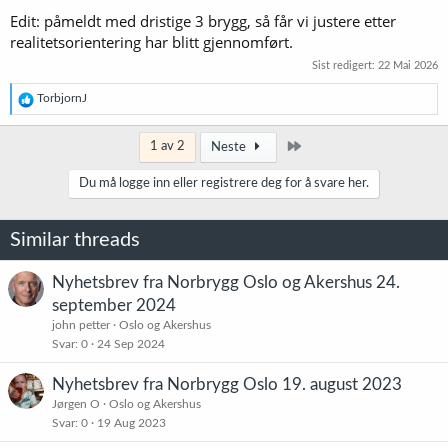
Edit: påmeldt med dristige 3 brygg, så får vi justere etter
realitetsorientering har blitt gjennomført.
Sist redigert:
22 Mai 2026
R
TorbjornJ
e
a
k
Siste
1 av 2
Neste
s
j
Du må logge inn eller registrere deg for å svare her.
o
n
e
Similar threads
r
:
Nyhetsbrev fra Norbrygg Oslo og Akershus 24.
september 2024
john petter
Oslo og Akershus
Svar
0
24 Sep 2024
Nyhetsbrev fra Norbrygg Oslo 19. august 2023
Jørgen O
Oslo og Akershus
Svar
0
19 Aug 2023