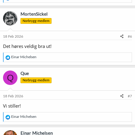
e
a
k
MortenSickel
s
Norbrygg-medlem
j
o
n
e
18 Feb 2026
#6
r
Det høres veldig bra ut!
:
R
Einar Michelsen
e
a
k
Que
Q
s
Norbrygg-medlem
j
o
n
e
18 Feb 2026
#7
r
Vi stiller!
:
R
Einar Michelsen
e
a
k
Einar Michelsen