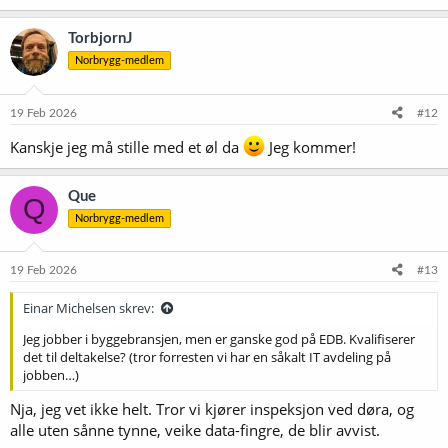
a
k
TorbjornJ
s
Norbrygg-medlem
j
o
n
e
19 Feb 2026
#12
r
:
Kanskje jeg må stille med et øl da
Jeg kommer!
Que
Q
Norbrygg-medlem
19 Feb 2026
#13
Einar Michelsen skrev:
Jeg jobber i byggebransjen, men er ganske god på EDB. Kvalifiserer
det til deltakelse? (tror forresten vi har en såkalt IT avdeling på
jobben…)
Nja, jeg vet ikke helt. Tror vi kjører inspeksjon ved døra, og
alle uten sånne tynne, veike data-fingre, de blir avvist.