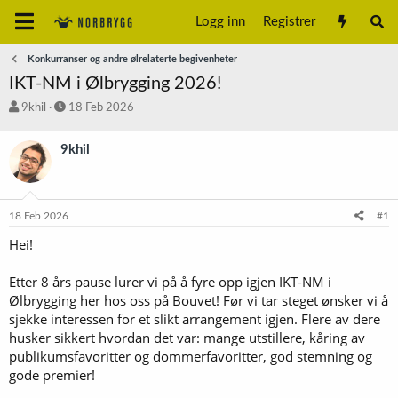
Logg inn
Registrer
Konkurranser og andre ølrelaterte begivenheter
IKT-NM i Ølbrygging 2026!
T
S
9khil
18 Feb 2026
r
t
å
a
9khil
d
r
s
t
t
d
a
a
18 Feb 2026
#1
r
t
t
o
Hei!
e
r
Etter 8 års pause lurer vi på å fyre opp igjen IKT-NM i
Ølbrygging her hos oss på Bouvet! Før vi tar steget ønsker vi å
sjekke interessen for et slikt arrangement igjen. Flere av dere
husker sikkert hvordan det var: mange utstillere, kåring av
publikumsfavoritter og dommerfavoritter, god stemning og
gode premier!