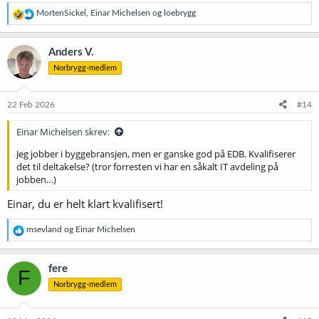
R
MortenSickel
,
Einar Michelsen
og
loebrygg
e
a
k
Anders V.
s
Norbrygg-medlem
j
o
n
e
22 Feb 2026
#14
r
:
Einar Michelsen skrev:
Jeg jobber i byggebransjen, men er ganske god på EDB. Kvalifiserer
det til deltakelse? (tror forresten vi har en såkalt IT avdeling på
jobben…)
Einar, du er helt klart kvalifisert!
R
msevland
og
Einar Michelsen
e
a
k
fere
F
s
Norbrygg-medlem
j
o
n