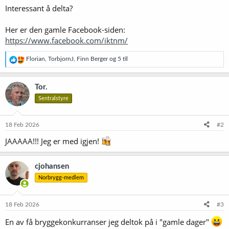
Interessant å delta?
Her er den gamle Facebook-siden:
https://www.facebook.com/iktnm/
R
Florian
,
TorbjornJ
,
Finn Berger
og 5 til
e
a
k
Tor.
s
Sentralstyre
j
o
n
e
18 Feb 2026
#2
r
JAAAAA!!! Jeg er med igjen!
:
cjohansen
Norbrygg-medlem
18 Feb 2026
#3
En av få bryggekonkurranser jeg deltok på i "gamle dager"