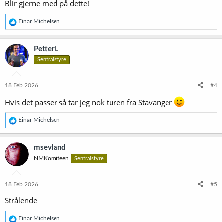
Blir gjerne med på dette!
R
Einar Michelsen
e
a
k
PetterL
s
Sentralstyre
j
o
n
e
18 Feb 2026
#4
r
:
Hvis det passer så tar jeg nok turen fra Stavanger
R
Einar Michelsen
e
a
k
msevland
s
NMKomiteen
Sentralstyre
j
o
n
e
18 Feb 2026
#5
r
Strålende
:
R
Einar Michelsen