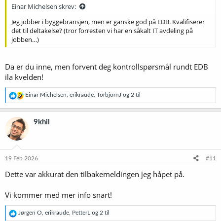
Einar Michelsen skrev:
Jeg jobber i byggebransjen, men er ganske god på EDB. Kvalifiserer
det til deltakelse? (tror forresten vi har en såkalt IT avdeling på
jobben…)
Da er du inne, men forvent deg kontrollspørsmål rundt EDB
ila kvelden!
R
Einar Michelsen
,
erikraude
,
TorbjornJ
og 2 til
e
a
k
9khil
s
j
o
n
e
19 Feb 2026
#11
r
Dette var akkurat den tilbakemeldingen jeg håpet på.
:
Vi kommer med mer info snart!
R
Jørgen O
,
erikraude
,
PetterL
og 2 til
e