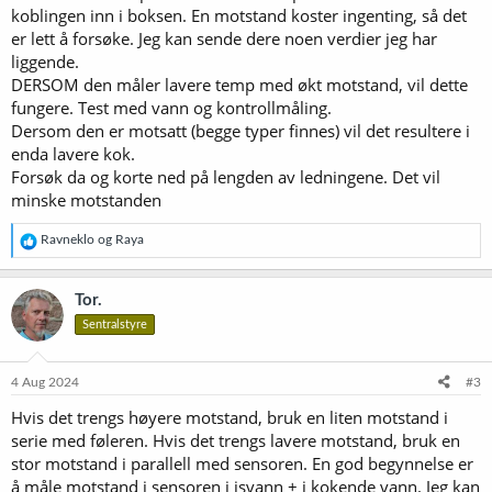
koblingen inn i boksen. En motstand koster ingenting, så det
er lett å forsøke. Jeg kan sende dere noen verdier jeg har
liggende.
DERSOM den måler lavere temp med økt motstand, vil dette
fungere. Test med vann og kontrollmåling.
Dersom den er motsatt (begge typer finnes) vil det resultere i
enda lavere kok.
Forsøk da og korte ned på lengden av ledningene. Det vil
minske motstanden
R
Ravneklo
og
Raya
e
a
k
Tor.
s
Sentralstyre
j
o
n
e
4 Aug 2024
#3
r
Hvis det trengs høyere motstand, bruk en liten motstand i
:
serie med føleren. Hvis det trengs lavere motstand, bruk en
stor motstand i parallell med sensoren. En god begynnelse er
å måle motstand i sensoren i isvann + i kokende vann. Jeg kan