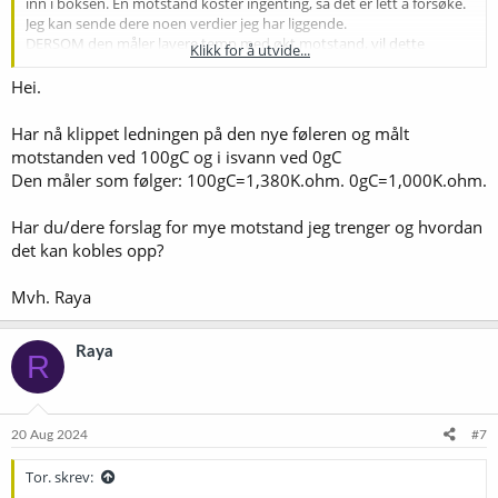
inn i boksen. En motstand koster ingenting, så det er lett å forsøke.
Jeg kan sende dere noen verdier jeg har liggende.
DERSOM den måler lavere temp med økt motstand, vil dette
Klikk for å utvide...
fungere. Test med vann og kontrollmåling.
Dersom den er motsatt (begge typer finnes) vil det resultere i enda
Hei.
lavere kok.
Forsøk da og korte ned på lengden av ledningene. Det vil minske
Har nå klippet ledningen på den nye føleren og målt
motstanden
motstanden ved 100gC og i isvann ved 0gC
Den måler som følger: 100gC=1,380K.ohm. 0gC=1,000K.ohm.
Har du/dere forslag for mye motstand jeg trenger og hvordan
det kan kobles opp?
Mvh. Raya
Raya
R
20 Aug 2024
#7
Tor. skrev: