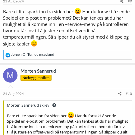
e
21 Aug 2024
#9
r
:
Bare et lite spark inn fra siden her
Har du forsøkt å sende
Speidel en e-post om problemet? Det kan tenkes at du har
mulighet til å komme inn i en «service»meny på kontrolleren
hvor du får lov til å justere en offset-verdi på
temperaturmålingen. Så slipper du alt styret med å klippe og
skjøte kabler
R
Jørgen O
,
Tor.
og
msevland
e
a
k
Morten Sannerud
M
s
Norbrygg-medlem
j
o
n
e
21 Aug 2024
#10
r
:
Morten Sannerud skrev:
Bare et lite spark inn fra siden her
Har du forsøkt å sende
Speidel en e-post om problemet? Det kan tenkes at du har mulighet
til å komme inn i en «service»meny på kontrolleren hvor du får lov
til å justere en offset-verdi på temperaturmålingen. Så slipper du alt