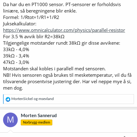
Da har du en PT1000 sensor. PT-sensorer er forholdsvis
liniære, så beregningene blir enkle.
Formel: 1/Rtot=1/R1+1/R2
Juksekalkulator:
https://www.omnicalculator.com/physics/parallel-resistor
For 3.5 % avvik blir R2=38kΩ
Tilgjengelige motstander rundt 38kΩ gir disse avvikene:
33kΩ - 4,0%
39kΩ - 3,4%
47kΩ - 3,0%
Motstanden skal kobles i parallell med sensoren.
NB! Hvis sensoren også brukes til mesketemperatur, vil du få
tilsvarende prosentvise justering der. Har vel neppe mye å si,
men dog.
R
MortenSickel
og
msevland
e
a
k
Morten Sannerud
M
s
Norbrygg-medlem
j
o
n