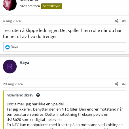
NMKomiteen
Sentralstyre
4 Aug 2024
#5
Test uten å klippe ledninger. Det spiller liten rolle når du har
funnet ut av hva du trenger
R
Raya
e
a
k
Raya
R
s
j
o
n
e
20 Aug 2024
#6
r
:
msevland skrev:
Disclaimer. Jeg har ikke en Speidel.
Tar jeg ikke feil, benytter den en NTC føler. Den endrer motstand når
temperaturen endres. Dette i motsetning til eksempelvis en
ds18b20 som er digital ‘hele veien’
En NTC kan manipuleres med å sette på en motstand ved koblingen