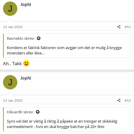
k
Jophi
J
s
j
o
n
e
11 Jan 2022
#11
r
:
Ravneklo skrev:
Kondens er faktisk faktoren som avgjør om det er mulig å brygge
innendørs eller ikke...
Ah.. Takk
Jophi
J
11 Jan 2022
#12
HåvardK skrev:
Syns vel det er viktig å riktig å påpeke at en trenger et skikkelig
varmeelement - hvis en skal brygge batcher på 20+ liter.