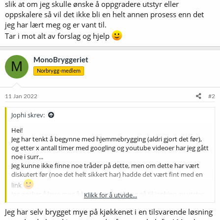
slik at om jeg skulle ønske å oppgradere utstyr eller
oppskalere så vil det ikke bli en helt annen prosess enn det
jeg har lært meg og er vant til.
Tar i mot alt av forslag og hjelp
MonoBryggeriet
M
Norbrygg-medlem
11 Jan 2022
#2
Jophi skrev:
Hei!
Jeg har tenkt å begynne med hjemmebrygging (aldri gjort det før),
og etter x antall timer med googling og youtube videoer har jeg gått
noe i surr...
Jeg kunne ikke finne noe tråder på dette, men om dette har vært
diskutert før (noe det helt sikkert har) hadde det vært fint med en
link
Jeg ønsker å lære meg å brygge ordentlig og gå til innkjøp av utstyr
Klikk for å utvide...
som gir meg så mye kontroll som mulig over prosessen, slik at jeg i
Jeg har selv brygget mye på kjøkkenet i en tilsvarende løsning
fremtiden kan utforske metoder og oppskrifter uten å være