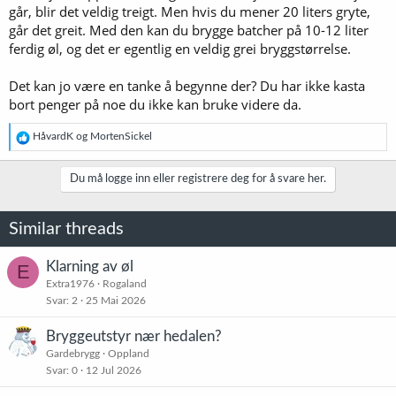
går, blir det veldig treigt. Men hvis du mener 20 liters gryte,
går det greit. Med den kan du brygge batcher på 10-12 liter
ferdig øl, og det er egentlig en veldig grei bryggstørrelse.
Det kan jo være en tanke å begynne der? Du har ikke kasta
bort penger på noe du ikke kan bruke videre da.
R
HåvardK
og
MortenSickel
e
a
k
Du må logge inn eller registrere deg for å svare her.
s
j
o
Similar threads
n
e
r
Klarning av øl
E
:
Extra1976
Rogaland
Svar
2
25 Mai 2026
Bryggeutstyr nær hedalen?
Gardebrygg
Oppland
Svar
0
12 Jul 2026