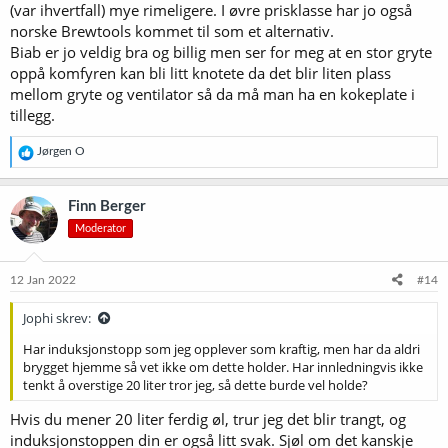
(var ihvertfall) mye rimeligere. I øvre prisklasse har jo også
norske Brewtools kommet til som et alternativ.
Biab er jo veldig bra og billig men ser for meg at en stor gryte
oppå komfyren kan bli litt knotete da det blir liten plass
mellom gryte og ventilator så da må man ha en kokeplate i
tillegg.
R
Jørgen O
e
a
k
Finn Berger
s
Moderator
j
o
n
e
12 Jan 2022
#14
r
:
Jophi skrev:
Har induksjonstopp som jeg opplever som kraftig, men har da aldri
brygget hjemme så vet ikke om dette holder. Har innledningvis ikke
tenkt å overstige 20 liter tror jeg, så dette burde vel holde?
Hvis du mener 20 liter ferdig øl, trur jeg det blir trangt, og
induksjonstoppen din er også litt svak. Sjøl om det kanskje