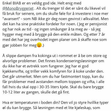
Enkel BIAB er en veldig god ide. Helt enig med
fremtiden kan utforske metoder og oppskrifter uten å være
begrenset av utstyr, og da er det vel all-grain som er beste løsning?
@MonoBryggeriet
. Alt du trenger til det er sånt du likevel vil
Jeg bor i leilighet i Oslo og må brygge i leiligheten, det er ikke noe
få bruk for seinere, om du skulle føle for å investere i noe mer
tema å benytte seg av garasje, bod el. slik situasjonen er nå.
"avansert" - som NB ikke gir deg noen gevinst i ølkvalitet. Men
Spørsmålet mitt blir da hva dere anbefaler?
det kan ha sine praktiske fordeler for noen. ( Jeg er pensjonist
Vil BIAB være enkleste og beste løsning evt. elektriske
og har nok av tid - og ingen småunger å ta meg av - så jeg
bryggemaskiner som Grainfather el?
hygger meg med å brygge på den enkle måten. Og etter 7 år
Syns også SS brewtech har mye spennende (ikke minst pent) men
det virker som det er fort gjort at man må kjøre en del koblinger
med det har jeg overhodet ingen planer om å skaffe noe som
med både vann og strøm som gjør det mer til en permanent
gjør jobben for meg
.)
løsning. Dette gjelder vel generelt for "three pot" systemer?
Ser for meg et oppsett hvor jeg brygger i leiligheten og bruker
Å slippe dampen fra kokinga ut i rommet er å be om store og
kjøkkenvasken som vanntilsførsel, (har ikke tilgang til noe
alvorlige problemer. Det finnes kondenseringsløsninger om
hageslange el. her) og gjærer i boden i leiligheten som har konstant
romtemp. både sommer og vinter.
du ikke har et avtrekk som fungerer. Jeg har ei god
Dette er muligens en dum tanke, men vil tro at det beste for meg er
kjøkkenvifte, og triller vekk komfyren for å koke under den.
å lære hvordan dette gjøres ordentlig når jeg starter, slik at om jeg
Det går utmerket. Men om du har fastmontert topp, kan du
skulle ønske å oppgradere utstyr eller oppskalere så vil det ikke bli
får problemer med avstanden mellom toppen og vifta, i alle
en helt annen prosess enn det jeg har lært meg og er vant til.
fall hvis du skal opp i 30-35 liters kjele. Skal du bare brygge
Tar i mot alt av forslag og hjelp
10-12 liter av gangen, skulle det gå fint.
Hva er temperaturen i boden din? Den vil jo styre hvillke typer
øl du kan brygge. Så løsningen med et lite kjøleskap, som