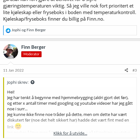
gjæringstemperaturen viktig. Så jeg ville nok fort prioritert et
lite kjøleskap eller fryseboks i boden med temperaturkontroll.
Kjøleskap/fryseboks finner du billig på Finn.no.
R
Jophi
og
Finn Berger
e
a
k
Finn Berger
s
Moderator
j
o
n
e
11 Jan 2022
#3
r
:
Jophi skrev:
Hei!
Jeg har tenkt å begynne med hjemmebrygging (aldri gjort det før),
og etter x antall timer med googling og youtube videoer har jeg gått
noe i surr...
Jeg kunne ikke finne noe tråder på dette, men om dette har vært
diskutert før (noe det helt sikkert har) hadde det vært fint med en
link
Jeg ønsker å lære meg å brygge ordentlig og gå til innkjøp av utstyr
Klikk for å utvide...
som gir meg så mye kontroll som mulig over prosessen, slik at jeg i