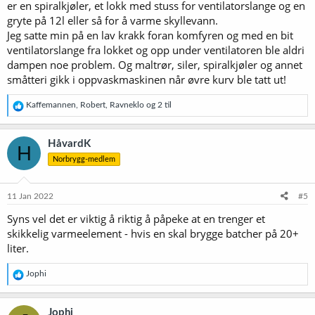
er en spiralkjøler, et lokk med stuss for ventilatorslange og en
gryte på 12l eller så for å varme skyllevann.
Jeg satte min på en lav krakk foran komfyren og med en bit
ventilatorslange fra lokket og opp under ventilatoren ble aldri
dampen noe problem. Og maltrør, siler, spiralkjøler og annet
småtteri gikk i oppvaskmaskinen når øvre kurv ble tatt ut!
R
Kaffemannen
,
Robert
,
Ravneklo
og 2 til
e
a
k
HåvardK
H
s
Norbrygg-medlem
j
o
n
e
11 Jan 2022
#5
r
Syns vel det er viktig å riktig å påpeke at en trenger et
:
skikkelig varmeelement - hvis en skal brygge batcher på 20+
liter.
R
Jophi
e
a
k
Jophi