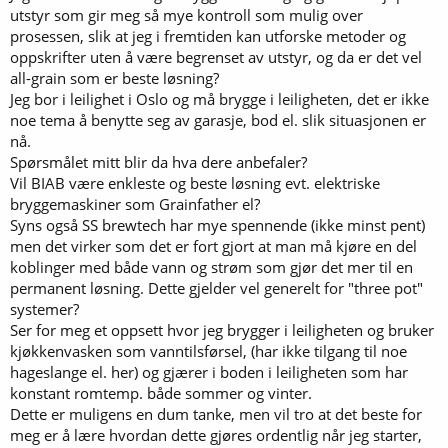
utstyr som gir meg så mye kontroll som mulig over
prosessen, slik at jeg i fremtiden kan utforske metoder og
oppskrifter uten å være begrenset av utstyr, og da er det vel
all-grain som er beste løsning?
Jeg bor i leilighet i Oslo og må brygge i leiligheten, det er ikke
noe tema å benytte seg av garasje, bod el. slik situasjonen er
nå.
Spørsmålet mitt blir da hva dere anbefaler?
Vil BIAB være enkleste og beste løsning evt. elektriske
bryggemaskiner som Grainfather el?
Syns også SS brewtech har mye spennende (ikke minst pent)
men det virker som det er fort gjort at man må kjøre en del
koblinger med både vann og strøm som gjør det mer til en
permanent løsning. Dette gjelder vel generelt for "three pot"
systemer?
Ser for meg et oppsett hvor jeg brygger i leiligheten og bruker
kjøkkenvasken som vanntilsførsel, (har ikke tilgang til noe
hageslange el. her) og gjærer i boden i leiligheten som har
konstant romtemp. både sommer og vinter.
Dette er muligens en dum tanke, men vil tro at det beste for
meg er å lære hvordan dette gjøres ordentlig når jeg starter,