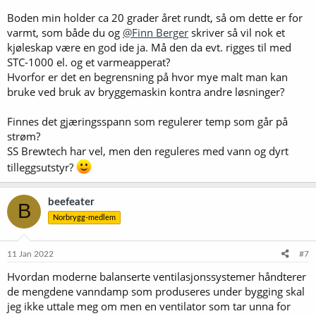
temperatur året rundt. For mange bryggere er dette med
Boden min holder ca 20 grader året rundt, så om dette er for
temperaturkontroll svært viktig også under gjæringen, og ønsket
varmt, som både du og
@Finn Berger
skriver så vil nok et
om å brygge alt fra lagere til ulike gårdsøl kan fort gjøre at behovet
kjøleskap være en god ide ja. Må den da evt. rigges til med
for å styre gjæringstemperaturen viktig. Så jeg ville nok fort
STC-1000 el. og et varmeapperat?
prioritert et lite kjøleskap eller fryseboks i boden med
temperaturkontroll. Kjøleskap/fryseboks finner du billig på Finn.no.
Hvorfor er det en begrensning på hvor mye malt man kan
bruke ved bruk av bryggemaskin kontra andre løsninger?
Finnes det gjæringsspann som regulerer temp som går på
strøm?
SS Brewtech har vel, men den reguleres med vann og dyrt
tilleggsutstyr?
beefeater
B
Norbrygg-medlem
11 Jan 2022
#7
Hvordan moderne balanserte ventilasjonssystemer håndterer
de mengdene vanndamp som produseres under bygging skal
jeg ikke uttale meg om men en ventilator som tar unna for