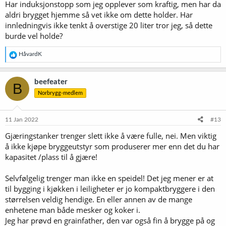
Har induksjonstopp som jeg opplever som kraftig, men har da
aldri brygget hjemme så vet ikke om dette holder. Har
innledningvis ikke tenkt å overstige 20 liter tror jeg, så dette
burde vel holde?
R
HåvardK
e
a
k
beefeater
B
s
Norbrygg-medlem
j
o
n
e
11 Jan 2022
#13
r
Gjæringstanker trenger slett ikke å være fulle, nei. Men viktig
:
å ikke kjøpe bryggeutstyr som produserer mer enn det du har
kapasitet /plass til å gjære!
Selvfølgelig trenger man ikke en speidel! Det jeg mener er at
til bygging i kjøkken i leiligheter er jo kompaktbryggere i den
størrelsen veldig hendige. En eller annen av de mange
enhetene man både mesker og koker i.
Jeg har prøvd en grainfather, den var også fin å brygge på og