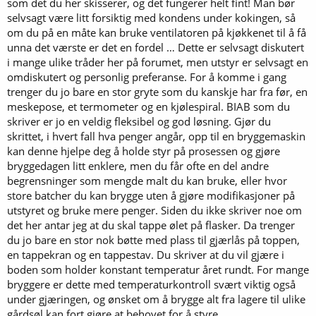
begrenset av utstyr, og da er det vel all-grain som er beste løsning?
som det du her skisserer, og det fungerer helt fint! Man bør
Jeg bor i leilighet i Oslo og må brygge i leiligheten, det er ikke noe
selvsagt være litt forsiktig med kondens under kokingen, så
tema å benytte seg av garasje, bod el. slik situasjonen er nå.
om du på en måte kan bruke ventilatoren på kjøkkenet til å få
Spørsmålet mitt blir da hva dere anbefaler?
unna det værste er det en fordel … Dette er selvsagt diskutert
Vil BIAB være enkleste og beste løsning evt. elektriske
i mange ulike tråder her på forumet, men utstyr er selvsagt en
bryggemaskiner som Grainfather el?
omdiskutert og personlig preferanse. For å komme i gang
Syns også SS brewtech har mye spennende (ikke minst pent) men
det virker som det er fort gjort at man må kjøre en del koblinger
trenger du jo bare en stor gryte som du kanskje har fra før, en
med både vann og strøm som gjør det mer til en permanent
meskepose, et termometer og en kjølespiral. BIAB som du
løsning. Dette gjelder vel generelt for "three pot" systemer?
skriver er jo en veldig fleksibel og god løsning. Gjør du
Ser for meg et oppsett hvor jeg brygger i leiligheten og bruker
skrittet, i hvert fall hva penger angår, opp til en bryggemaskin
kjøkkenvasken som vanntilsførsel, (har ikke tilgang til noe
kan denne hjelpe deg å holde styr på prosessen og gjøre
hageslange el. her) og gjærer i boden i leiligheten som har konstant
bryggedagen litt enklere, men du får ofte en del andre
romtemp. både sommer og vinter.
Dette er muligens en dum tanke, men vil tro at det beste for meg er
begrensninger som mengde malt du kan bruke, eller hvor
å lære hvordan dette gjøres ordentlig når jeg starter, slik at om jeg
store batcher du kan brygge uten å gjøre modifikasjoner på
skulle ønske å oppgradere utstyr eller oppskalere så vil det ikke bli
utstyret og bruke mere penger. Siden du ikke skriver noe om
en helt annen prosess enn det jeg har lært meg og er vant til.
det her antar jeg at du skal tappe ølet på flasker. Da trenger
Tar i mot alt av forslag og hjelp
du jo bare en stor nok bøtte med plass til gjærlås på toppen,
en tappekran og en tappestav. Du skriver at du vil gjære i
boden som holder konstant temperatur året rundt. For mange
bryggere er dette med temperaturkontroll svært viktig også
under gjæringen, og ønsket om å brygge alt fra lagere til ulike
gårdsøl kan fort gjøre at behovet for å styre