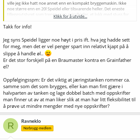
ville jeg ikke hatt noe annet enn en kompakt bryggemaskin. Ikke
noe større enn en 20l Speidel eller tilsvarende heller. Det eneste
tilleggsytstyret som trengs er en spiralkjøler, et lokk med stuss for
Klikk for å utvide...
ventilatorslange og en gryte på 12l eller så for å varme skyllevann.
Jeg satte min på en lav krakk foran komfyren og med en bit
Takk for info!
ventilatorslange fra lokket og opp under ventilatoren ble aldri
dampen noe problem. Og maltrør, siler, spiralkjøler og annet
Jeg syns Speidel ligger noe høyt i pris ift. hva jeg hadde sett
småtteri gikk i oppvaskmaskinen når øvre kurv ble tatt ut!
for meg, men det er vel penger spart inn relativt kjapt på å
slippe å handle øl..
Er det stor forskjell på en Braumaster kontra en Grainfather
el?
Oppfølgingsspm: Er det viktig at jæringstanken rommer ca.
samme som det som brygges, eller kan man fint gjære i
halvparten av tanken og lage dobbel batch med oppskrifter
man finner ut av at man liker slik at man har litt fleksibilitet til
å prøve ut mindre mengder med nye oppskrifter?
Ravneklo
R
Norbrygg-medlem