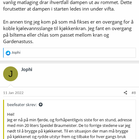
vanlig matlaging drar ihvertfall dampen ut av rommet. Dette
forutsetter at dampen i starten ledes inn under vifta.
En annen ting jeg kom på som må fikses er en overgang for å
koble kjølevannsslange til kjøkkenkran. Jeg fant en overgang
på biltema eller chlas som passet mellom kran og
Gardenastuss.
R
Jophi
e
a
k
Jophi
J
s
j
o
n
e
11 Jan 2022
#8
r
:
beefeater skrev:
Hei!
Jeg er nå på min fjerde, og forhåpentligvis siste for en stund, adresse
med min 20 liters Speidel Braumeister. De to forrige stedene var jeg
nødt til å brygge på kjøkkenet. Til en situasjon der man må brygge
på kjøkkenet og rydde utstyr frem og tilbake for hver gangs bruk