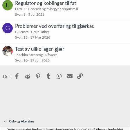
Regulator og koblinger til fat
L
LarsET
Generelt og nybegynnerspørsmål
Svar
6
3 Jul 2026
Problemer ved overføring til gjærkar.
G
GHernes
GrainFather
Svar
16
17 Mar 2026
Test av ulike lager-gjær
Joachim Stenseng
Råvarer
Svar
10
17 Jun 2026
Facebook
Reddit
Pinterest
Tumblr
WhatsApp
E-post
Link
Del:
Oslo og Akershus
Dette nettstedet bruker informasjonskapsler (cookies) for å tilpasse innholdet,