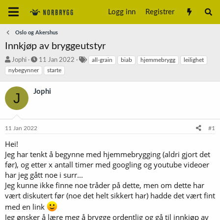
Logg inn
Registrer
Oslo og Akershus
Innkjøp av bryggeutstyr
T
S
S
Jophi
11 Jan 2022
all-grain
biab
hjemmebrygg
leilighet
r
t
t
nybegynner
starte
å
a
i
d
r
k
Jophi
J
s
t
k
t
d
o
a
a
r
r
t
d
11 Jan 2022
#1
t
o
e
Hei!
r
Jeg har tenkt å begynne med hjemmebrygging (aldri gjort det
før), og etter x antall timer med googling og youtube videoer
har jeg gått noe i surr...
Jeg kunne ikke finne noe tråder på dette, men om dette har
vært diskutert før (noe det helt sikkert har) hadde det vært fint
med en link
Jeg ønsker å lære meg å brygge ordentlig og gå til innkjøp av