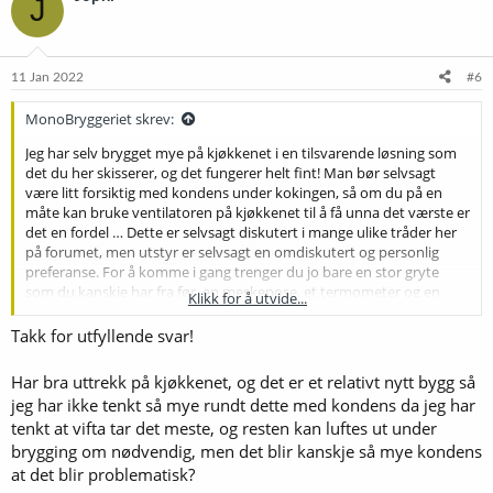
J
s
j
o
n
e
11 Jan 2022
#6
r
:
MonoBryggeriet skrev:
Jeg har selv brygget mye på kjøkkenet i en tilsvarende løsning som
det du her skisserer, og det fungerer helt fint! Man bør selvsagt
være litt forsiktig med kondens under kokingen, så om du på en
måte kan bruke ventilatoren på kjøkkenet til å få unna det værste er
det en fordel … Dette er selvsagt diskutert i mange ulike tråder her
på forumet, men utstyr er selvsagt en omdiskutert og personlig
preferanse. For å komme i gang trenger du jo bare en stor gryte
som du kanskje har fra før, en meskepose, et termometer og en
Klikk for å utvide...
kjølespiral. BIAB som du skriver er jo en veldig fleksibel og god
løsning. Gjør du skrittet, i hvert fall hva penger angår, opp til en
Takk for utfyllende svar!
bryggemaskin kan denne hjelpe deg å holde styr på prosessen og
gjøre bryggedagen litt enklere, men du får ofte en del andre
Har bra uttrekk på kjøkkenet, og det er et relativt nytt bygg så
begrensninger som mengde malt du kan bruke, eller hvor store
jeg har ikke tenkt så mye rundt dette med kondens da jeg har
batcher du kan brygge uten å gjøre modifikasjoner på utstyret og
tenkt at vifta tar det meste, og resten kan luftes ut under
bruke mere penger. Siden du ikke skriver noe om det her antar jeg
brygging om nødvendig, men det blir kanskje så mye kondens
at du skal tappe ølet på flasker. Da trenger du jo bare en stor nok
bøtte med plass til gjærlås på toppen, en tappekran og en
at det blir problematisk?
tappestav. Du skriver at du vil gjære i boden som holder konstant