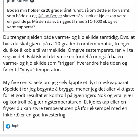
Jophi skrev:
Boden min holder ca 20 grader året rundt, så om dette er for varmt,
som både du og
@Finn Berger
skriver så vil nok et kjøleskap være
en god ide ja. Må den da evt. rigges til med STC-1000 el. og et
varmeapperat?
Du trenger sjelden både varme- og kjølekilde samtidig. Dvs. at
hvis du skal gjære på ca 10 grader i romtemperatur, trenger
du ikke å koble til varmekilde. Omgivelsestemperaturen vil ta
seg av det. Faktisk vil det være en fordel å unngå å ha en
varme- og kjølekilde som "trigger" hverandre hele tiden og
fører til "yoyo"-temperatur.
My five cents: Selv om jeg selv kjøpte et dyrt meskeapparat
(Speidel) før jeg begynte å brygge, mener jeg det aller viktigste
for et godt resultat er kontroll på gjæringen: Nok og vital gjær
og kontroll på gjæringstemperaturen. Et kjøleskap eller en
fryser du kan styre temperaturen på (for eksempel med en
Inkbird) er en god investering.
R
Jophi
e
a