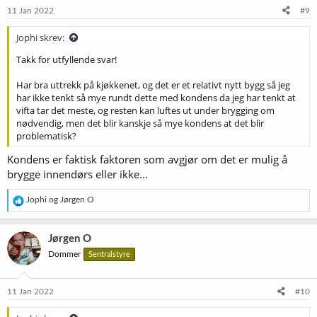
11 Jan 2022
#9
Jophi skrev:
Takk for utfyllende svar!
Har bra uttrekk på kjøkkenet, og det er et relativt nytt bygg så jeg
har ikke tenkt så mye rundt dette med kondens da jeg har tenkt at
vifta tar det meste, og resten kan luftes ut under brygging om
nødvendig, men det blir kanskje så mye kondens at det blir
problematisk?
Kondens er faktisk faktoren som avgjør om det er mulig å
brygge innendørs eller ikke...
R
Jophi
og
Jørgen O
e
a
k
Jørgen O
s
Dommer
Sentralstyre
j
o
n
e
11 Jan 2022
#10
r
: