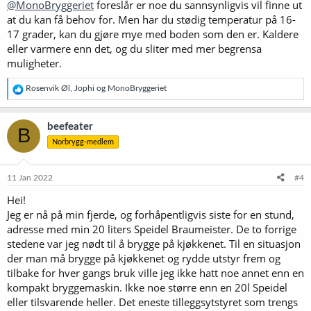
@MonoBryggeriet
foreslår er noe du sannsynligvis vil finne ut
at du kan få behov for. Men har du stødig temperatur på 16-
17 grader, kan du gjøre mye med boden som den er. Kaldere
eller varmere enn det, og du sliter med mer begrensa
muligheter.
R
Rosenvik Øl
,
Jophi
og
MonoBryggeriet
e
a
k
beefeater
B
s
Norbrygg-medlem
j
o
n
e
11 Jan 2022
#4
r
Hei!
:
Jeg er nå på min fjerde, og forhåpentligvis siste for en stund,
adresse med min 20 liters Speidel Braumeister. De to forrige
stedene var jeg nødt til å brygge på kjøkkenet. Til en situasjon
der man må brygge på kjøkkenet og rydde utstyr frem og
tilbake for hver gangs bruk ville jeg ikke hatt noe annet enn en
kompakt bryggemaskin. Ikke noe større enn en 20l Speidel
eller tilsvarende heller. Det eneste tilleggsytstyret som trengs