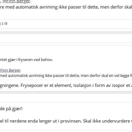
d,
@Finn Berger
.
sere med automatisk avriming ikke passer til dette, men derfor skal
 1 til
tet gjær i fryseren ved behov.
Finn Berger
.
e med automatisk avriming ikke passer til dette, men derfor skal en vel legge 
gningene. Fryseposer er et element, isolasjon i form av isopor et 
rde på gjær!
 til nerdene enda lenger ut i provinsen. Skal ikke undervurdere v