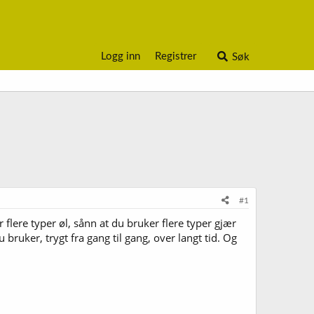
Logg inn
Registrer
Søk
#1
 flere typer øl, sånn at du bruker flere typer gjær
uker, trygt fra gang til gang, over langt tid. Og