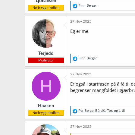
cjohansen
:
R
Finn Berger
Norbrygg-medlem
e
a
k
27 Nov 2025
s
j
Eg er me.
o
n
e
r
Terjedd
:
R
Finn Berger
Moderator
e
a
k
27 Nov 2025
s
H
j
Er også i startfasen på å få ti
o
begrenser mangfoldet i gjærbr
n
e
r
Haakon
:
R
Per Berge
,
BårdK
,
Tor.
og 1 til
Norbrygg-medlem
e
a
k
27 Nov 2025
s
j