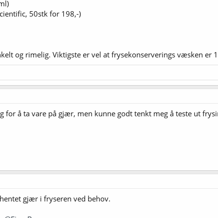
ml)
ientific, 50stk for 198,-)
kelt og rimelig. Viktigste er vel at frysekonserverings væsken er 1
ng for å ta vare på gjær, men kunne godt tenkt meg å teste ut frys
hentet gjær i fryseren ved behov.