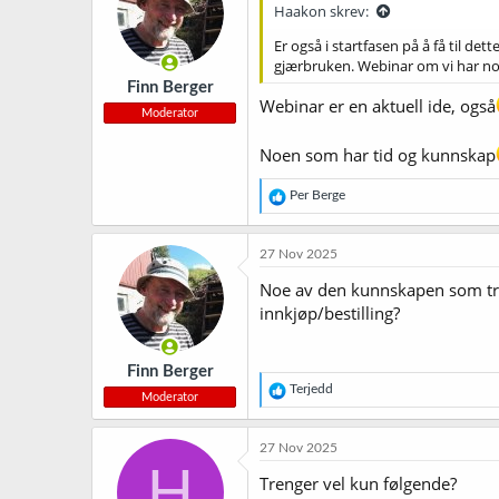
Haakon skrev:
o
n
Er også i startfasen på å få til 
e
gjærbruken. Webinar om vi har n
r
Finn Berger
:
Webinar er en aktuell ide, også
Moderator
Noen som har tid og kunnskap
R
Per Berge
e
a
k
27 Nov 2025
s
j
Noe av den kunnskapen som treng
o
innkjøp/bestilling?
n
e
r
Finn Berger
:
R
Terjedd
Moderator
e
a
k
27 Nov 2025
s
H
j
Trenger vel kun følgende?
o