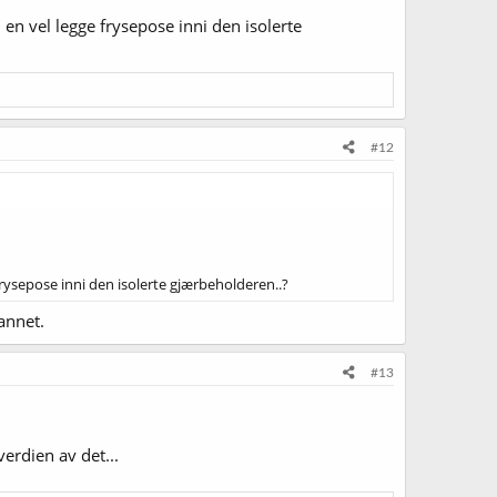
 en vel legge frysepose inni den isolerte
#12
frysepose inni den isolerte gjærbeholderen..?
annet.
#13
erdien av det...