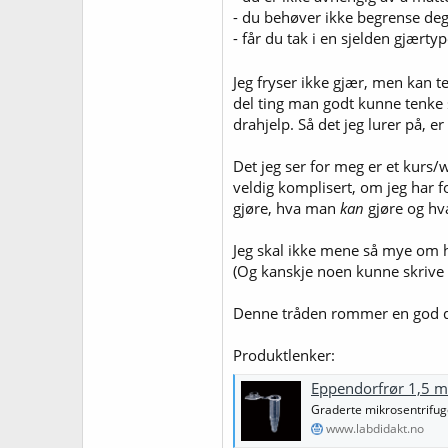
- du behøver ikke begrense deg 
- får du tak i en sjelden gjærty
Jeg fryser ikke gjær, men kan te
del ting man godt kunne tenke se
drahjelp. Så det jeg lurer på,
Det jeg ser for meg er et kurs/
veldig komplisert, om jeg har 
gjøre, hva man
kan
gjøre og h
Jeg skal ikke mene så mye om hv
(Og kanskje noen kunne skrive e
Denne tråden rommer en god 
Produktlenker:
Eppendorfrør 1,5 ml
Graderte mikrosentrifug
www.labdidakt.no