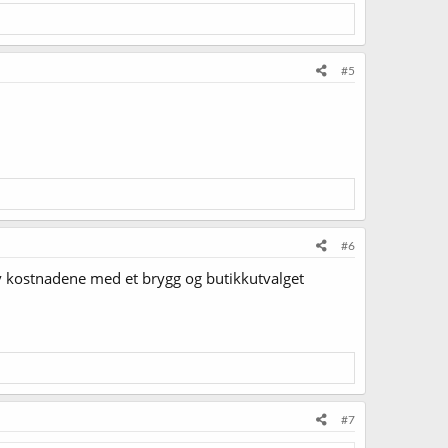
#5
#6
 av kostnadene med et brygg og butikkutvalget
#7