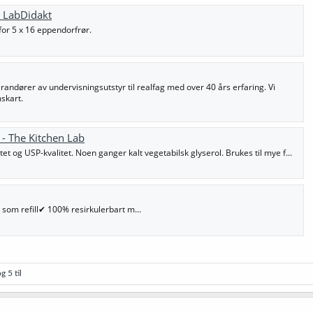
- LabDidakt
 for 5 x 16 eppendorfrør.
andører av undervisningsutstyr til realfag med over 40 års erfaring. Vi
skart.
 - The Kitchen Lab
et og USP-kvalitet. Noen ganger kalt vegetabilsk glyserol. Brukes til mye f...
 som refill✔ 100% resirkulerbart m...
g 5 til