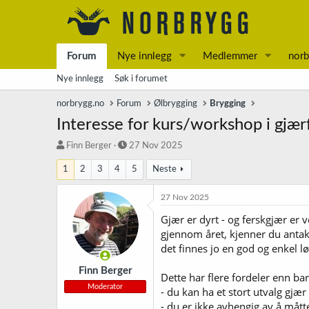
Forum
Nye innlegg
Medlemmer
norb
Nye innlegg
Søk i forumet
norbrygg.no
Forum
Ølbrygging
Brygging
Interesse for kurs/workshop i gjær
T
S
Finn Berger
27 Nov 2025
r
t
1
2
3
4
5
Neste
å
a
d
r
s
t
27 Nov 2025
t
d
Gjær er dyrt - og ferskgjær er v
a
a
gjennom året, kjenner du antake
r
t
t
o
det finnes jo en god og enkel lø
e
r
Finn Berger
Dette har flere fordeler enn b
Moderator
- du kan ha et stort utvalg gjær
- du er ikke avhengig av å måt