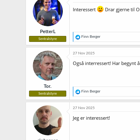
s
j
Interessert
Drar gjerne til O
o
n
e
r
PetterL
:
R
Finn Berger
Sentralstyre
e
a
k
27 Nov 2025
s
j
Også interressert! Har begynt å
o
n
e
r
Tor.
:
R
Finn Berger
Sentralstyre
e
a
k
27 Nov 2025
s
j
Jeg er interessert!
o
n
e
r