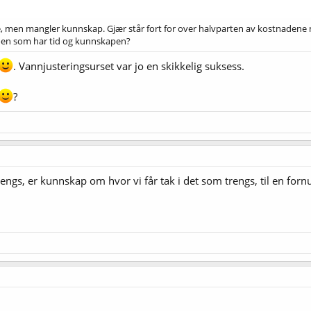
dette, men mangler kunnskap. Gjær står fort for over halvparten av kostnaden
oen som har tid og kunnskapen?
. Vannjusteringsurset var jo en skikkelig suksess.
?
s, er kunnskap om hvor vi får tak i det som trengs, til en fornuf