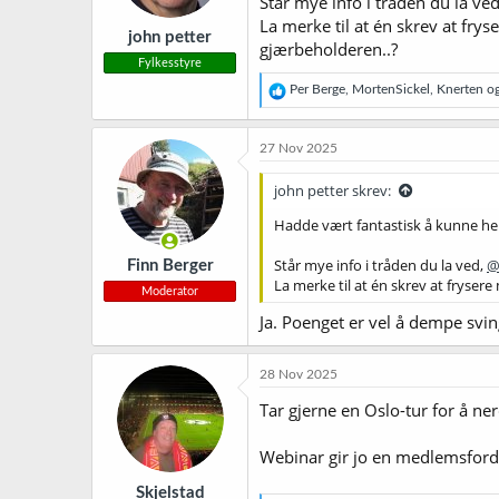
Står mye info i tråden du la ve
La merke til at én skrev at fry
john petter
gjærbeholderen..?
Fylkesstyre
R
Per Berge
,
MortenSickel
,
Knerten
og
e
a
k
27 Nov 2025
s
j
john petter skrev:
o
n
Hadde vært fantastisk å kunne hen
e
r
Står mye info i tråden du la ved,
@
Finn Berger
:
La merke til at én skrev at fryser
Moderator
Ja. Poenget er vel å dempe svin
28 Nov 2025
Tar gjerne en Oslo-tur for å ne
Webinar gir jo en medlemsfordel
Skjelstad