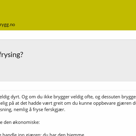
rygg.no
frysing?
eldig dyrt. Og om du ikke brygger veldig ofte, og dessuten brygger
lig på at det hadde vært greit om du kunne oppbevare gjæren du br
sning, nemlig å fryse ferskgjær.
are den økonomiske:
te handle inn gjæren; du har den hjemme