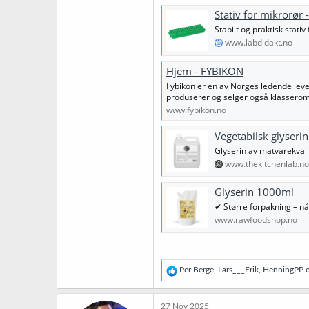
Stativ for mikrorør 
Stabilt og praktisk stativ
www.labdidakt.no
Hjem - FYBIKON
Fybikon er en av Norges ledende lever
produserer og selger også klasserom
www.fybikon.no
Vegetabilsk glyserin
Glyserin av matvarekvalit
www.thekitchenlab.no
Glyserin 1000ml
✔ Større forpakning – nå
www.rawfoodshop.no
R
Per Berge
,
Lars___Erik
,
HenningPP
o
e
a
k
27 Nov 2025