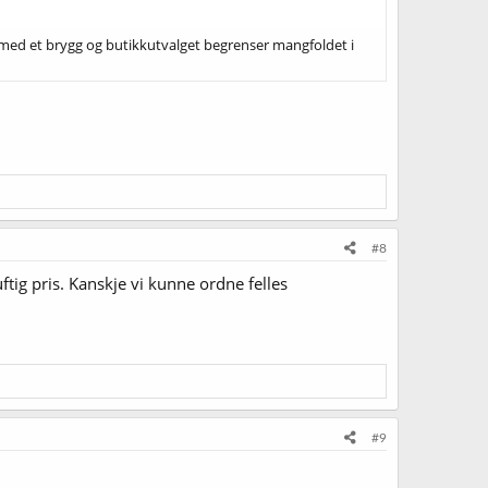
e med et brygg og butikkutvalget begrenser mangfoldet i
#8
tig pris. Kanskje vi kunne ordne felles
#9