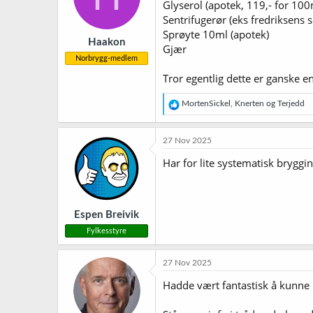
Glyserol (apotek, 119,- for 100
n
Sentrifugerør (eks fredriksens sc
e
r
Sprøyte 10ml (apotek)
Haakon
:
Gjær
Norbrygg-medlem
Tror egentlig dette er ganske en
R
MortenSickel
,
Knerten
og
Terjedd
e
a
k
27 Nov 2025
s
j
Har for lite systematisk bryggi
o
n
e
r
Espen Breivik
:
Fylkesstyre
27 Nov 2025
Hadde vært fantastisk å kunne 