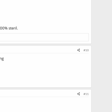
00% steril.
#10
ing
#11