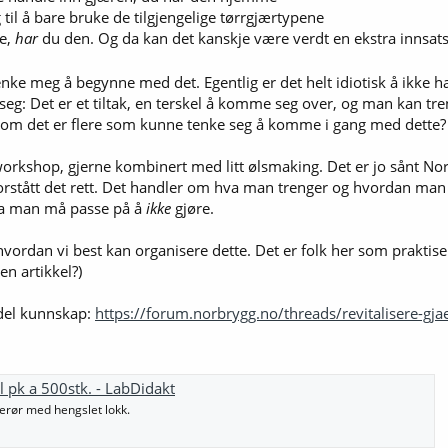
til å bare bruke de tilgjengelige tørrgjærtypene
pe,
har
du den. Og da kan det kanskje være verdt en ekstra innsats
nke meg å begynne med det. Egentlig er det helt idiotisk å ikke ha
g: Det er et tiltak, en terskel å komme seg over, og man kan trenge
 er om det er flere som kunne tenke seg å komme i gang med dette?
workshop, gjerne kombinert med litt ølsmaking. Det er jo sånt Norbr
forstått det rett. Det handler om hva man trenger og hvordan man 
va man må passe på å
ikke
gjøre.
ordan vi best kan organisere dette. Det er folk her som praktisere
n artikkel?)
del kunnskap:
https://forum.norbrygg.no/threads/revitalisere-gja
 pk a 500stk. - LabDidakt
erør med hengslet lokk.