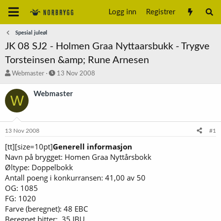
Logg inn
Registrer
Spesial juleøl
JK 08 SJ2 - Holmen Graa Nyttaarsbukk - Trygve
Torsteinsen &amp; Rune Arnesen
T
S
Webmaster
13 Nov 2008
r
t
å
a
Webmaster
W
d
r
s
t
t
d
a
a
13 Nov 2008
#1
r
t
t
o
[tt][size=10pt]
Generell informasjon
e
Navn på brygget: Homen Graa Nyttårsbokk
r
Øltype: Doppelbokk
Antall poeng i konkurransen: 41,00 av 50
OG: 1085
FG: 1020
Farve (beregnet): 48 EBC
Beregnet bitter: 35 IBU