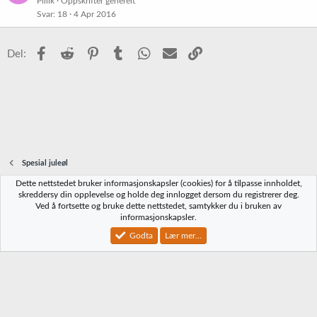
Pillik
Oppskrifter generelt
Svar
18
4 Apr 2016
Facebook
Reddit
Pinterest
Tumblr
WhatsApp
E-post
Link
Del:
Spesial juleøl
Dette nettstedet bruker informasjonskapsler (cookies) for å tilpasse innholdet,
Norbrygg-default
skreddersy din opplevelse og holde deg innlogget dersom du registrerer deg.
Ved å fortsette og bruke dette nettstedet, samtykker du i bruken av
Kontakt oss
Vilkår og regler
Personvernregler
Hjelp
Hjem
R
informasjonskapsler.
S
S
Godta
Lær mer...
®
Community platform by XenForo
© 2010-2023 XenForo Ltd.