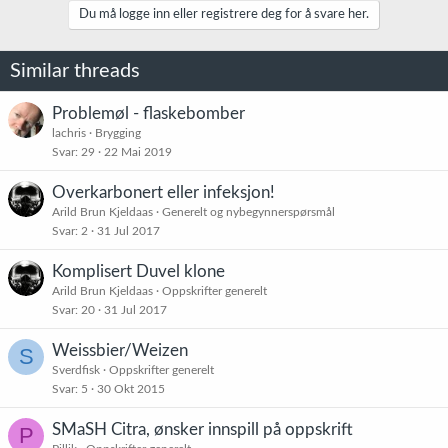
Du må logge inn eller registrere deg for å svare her.
Similar threads
Problemøl - flaskebomber
lachris
Brygging
Svar
29
22 Mai 2019
Overkarbonert eller infeksjon!
Arild Brun Kjeldaas
Generelt og nybegynnerspørsmål
Svar
2
31 Jul 2017
Komplisert Duvel klone
Arild Brun Kjeldaas
Oppskrifter generelt
Svar
20
31 Jul 2017
Weissbier/Weizen
S
Sverdfisk
Oppskrifter generelt
Svar
5
30 Okt 2015
SMaSH Citra, ønsker innspill på oppskrift
P