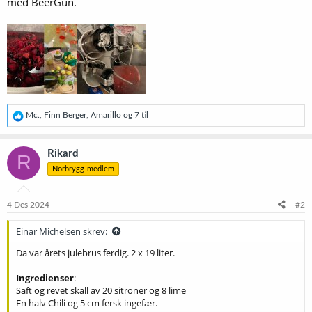
med BeerGun.
R
Mc.
,
Finn Berger
,
Amarillo
og 7 til
e
a
k
Rikard
R
s
Norbrygg-medlem
j
o
n
e
4 Des 2024
#2
r
:
Einar Michelsen skrev:
Da var årets julebrus ferdig. 2 x 19 liter.
Ingredienser
:
Saft og revet skall av 20 sitroner og 8 lime
En halv Chili og 5 cm fersk ingefær.