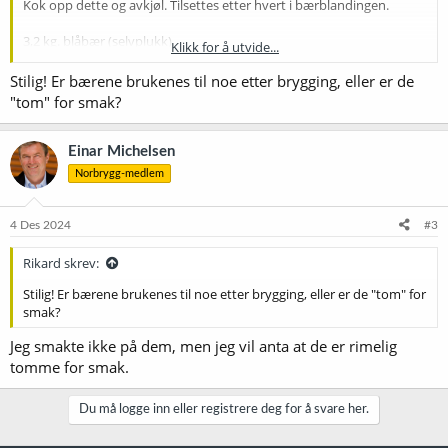
Kok opp dette og avkjøl. Tilsettes etter hvert i bærblandingen.
3,2 kg. blåbær (selvplukk)
Klikk for å utvide...
1.2 kg skogsbær blanding + 2,8 kg bringebær (selvkjøpt på Kiwi)
4.0 kg sukker
Stilig! Er bærene brukenes til noe etter brygging, eller er de
7,6 gr. Sorbistat + 7,6 gr Campden.
"tom" for smak?
«
Metode
»
Legg bær og «sitronmiksen» i meskepose, tilsett passe med vann og
Einar Michelsen
kok opp. La det gjerne trekke en stund. Tilsett Sorbistat og
Norbrygg-medlem
Campden.
Jeg brukte en 32 l. kjele og tilsatte mer vann etter første avtapping.
4 Des 2024
#3
Måtte tilsette 15 liter til etter første avtapping. Dette ble varmet opp
endel før avtappingen fortsatte. Tipper det var total 27 liter i kjelen
Rikard skrev:
før første avtapping. Jeg tappet av til gjæringsfat, som jeg tilslutt
helte tilbake til “storkjelen” der hele volumet ble varmet opp til 95
Stilig! Er bærene brukenes til noe etter brygging, eller er de "tom" for
grader. På dette tidspunktet tilsatte jeg sukker. Rør mens sukkeret
smak?
tilsettes.
Jeg smakte ikke på dem, men jeg vil anta at de er rimelig
Helles kokende varmt på to desinfiserte fat. Står under trykk ved
tomme for smak.
nedkjøling.
Du må logge inn eller registrere deg for å svare her.
Kjøles ned til 0-0,5 grader før overføring til bokser og flasker med
BeerGun.