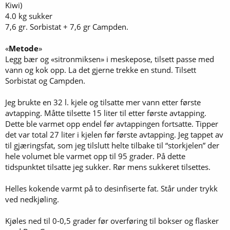
Kiwi)
4.0 kg sukker
7,6 gr. Sorbistat + 7,6 gr Campden.
«
Metode
»
Legg bær og «sitronmiksen» i meskepose, tilsett passe med
vann og kok opp. La det gjerne trekke en stund. Tilsett
Sorbistat og Campden.
Jeg brukte en 32 l. kjele og tilsatte mer vann etter første
avtapping. Måtte tilsette 15 liter til etter første avtapping.
Dette ble varmet opp endel før avtappingen fortsatte. Tipper
det var total 27 liter i kjelen før første avtapping. Jeg tappet av
til gjæringsfat, som jeg tilslutt helte tilbake til “storkjelen” der
hele volumet ble varmet opp til 95 grader. På dette
tidspunktet tilsatte jeg sukker. Rør mens sukkeret tilsettes.
Helles kokende varmt på to desinfiserte fat. Står under trykk
ved nedkjøling.
Kjøles ned til 0-0,5 grader før overføring til bokser og flasker