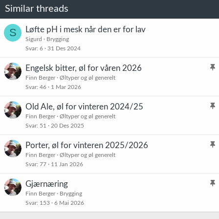
Similar threads
Vis vedlegget 70404
Vis vedlegget 70405
Løfte pH i mesk når den er for lav
S
Sigurd
Brygging
Svar
6
31 Des 2024
Engelsk bitter, øl for våren 2026
l
Finn Berger
Øltyper og øl generelt
Svar
46
1 Mar 2026
i
s
Old Ale, øl for vinteren 2024/25
t
l
Finn Berger
Øltyper og øl generelt
r
Svar
51
20 Des 2025
i
e
s
t
Porter, øl for vinteren 2025/2026
t
l
Finn Berger
Øltyper og øl generelt
r
Svar
77
11 Jan 2026
i
e
s
t
Gjærnæring
t
l
Finn Berger
Brygging
r
Svar
153
6 Mai 2026
i
e
s
t