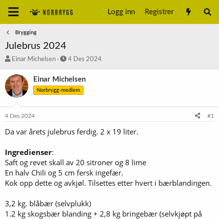
Logg inn
Registrer
Brygging
Julebrus 2024
T
S
Einar Michelsen
4 Des 2024
r
t
å
a
Einar Michelsen
d
r
Norbrygg-medlem
s
t
t
d
a
a
4 Des 2024
#1
r
t
t
o
Da var årets julebrus ferdig. 2 x 19 liter.
e
r
Ingredienser
:
Saft og revet skall av 20 sitroner og 8 lime
En halv Chili og 5 cm fersk ingefær.
Kok opp dette og avkjøl. Tilsettes etter hvert i bærblandingen.
3,2 kg. blåbær (selvplukk)
1.2 kg skogsbær blanding + 2,8 kg bringebær (selvkjøpt på