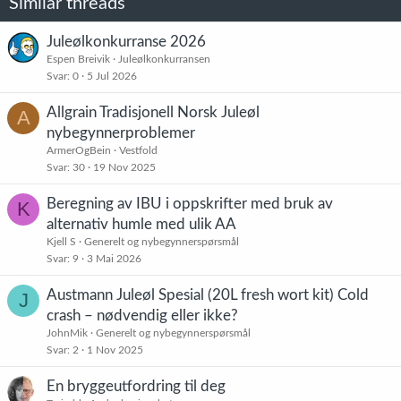
Similar threads
Juleølkonkurranse 2026
Espen Breivik
Juleølkonkurransen
Svar
0
5 Jul 2026
Allgrain Tradisjonell Norsk Juleøl
A
nybegynnerproblemer
ArmerOgBein
Vestfold
Svar
30
19 Nov 2025
Beregning av IBU i oppskrifter med bruk av
K
alternativ humle med ulik AA
Kjell S
Generelt og nybegynnerspørsmål
Svar
9
3 Mai 2026
Austmann Juleøl Spesial (20L fresh wort kit) Cold
J
crash – nødvendig eller ikke?
JohnMik
Generelt og nybegynnerspørsmål
Svar
2
1 Nov 2025
En bryggeutfordring til deg