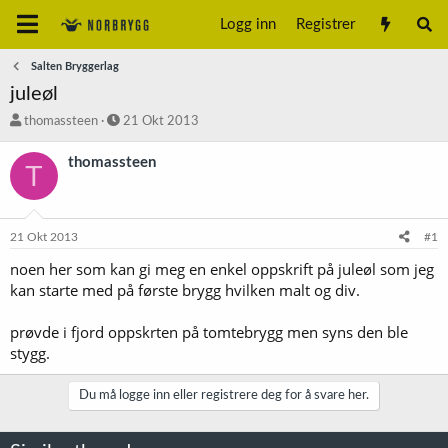
Logg inn
Registrer
Salten Bryggerlag
juleøl
T
S
thomassteen
21 Okt 2013
r
t
å
a
thomassteen
T
d
r
s
t
t
d
a
a
21 Okt 2013
#1
r
t
t
o
noen her som kan gi meg en enkel oppskrift på juleøl som jeg
e
kan starte med på første brygg hvilken malt og div.
r
prøvde i fjord oppskrten på tomtebrygg men syns den ble
stygg.
Du må logge inn eller registrere deg for å svare her.