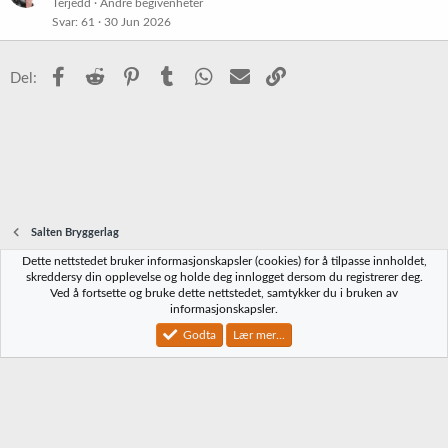
Terjedd
Andre begivenheter
Svar
61
30 Jun 2026
Facebook
Reddit
Pinterest
Tumblr
WhatsApp
E-post
Link
Del:
Salten Bryggerlag
Dette nettstedet bruker informasjonskapsler (cookies) for å tilpasse innholdet,
Norbrygg-default
skreddersy din opplevelse og holde deg innlogget dersom du registrerer deg.
Ved å fortsette og bruke dette nettstedet, samtykker du i bruken av
Kontakt oss
Vilkår og regler
Personvernregler
Hjelp
Hjem
R
informasjonskapsler.
S
S
Godta
Lær mer...
®
Community platform by XenForo
© 2010-2023 XenForo Ltd.