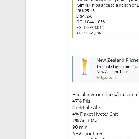
"Similar in balance to a Kolsch or 
IBU: 25-45
SRM: 2-6
OG: 1.044-1.056
FG: 1.009-1.014
ABV: 4,5-5,6%
New Zealand Pilsne
This pale lager combines
New Zealand hops.
byo.com
Har planer om noe sånn som de
47% Pils
47% Pale Ale
4% Flaket Hvete/ Chit
2% Acid Mal
90 min
ABV rundt 5%