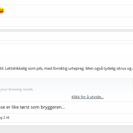
til. Lettdrikkelig som pils, med forsiktig urtepreg. Men også tydelig sitrus og 
r your brewing needs
Klikk for å utvide...
se er like tørst som bryggeren…
g 2 til