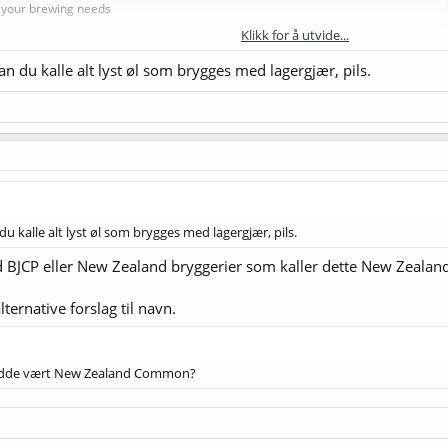
r your brewing needs
Klikk for å utvide...
an du kalle alt lyst øl som brygges med lagergjær, pils.
du kalle alt lyst øl som brygges med lagergjær, pils.
BJCP eller New Zealand bryggerier som kaller dette New Zealand 
ternative forslag til navn.
hadde vært New Zealand Common?