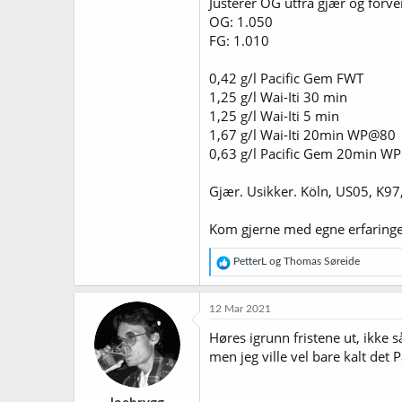
Justerer OG utfra gjær og forve
OG: 1.050
FG: 1.010
0,42 g/l Pacific Gem FWT
1,25 g/l Wai-Iti 30 min
1,25 g/l Wai-Iti 5 min
1,67 g/l Wai-Iti 20min WP@80
0,63 g/l Pacific Gem 20min W
Gjær. Usikker. Köln, US05, K97
Kom gjerne med egne erfaringer
R
PetterL
og
Thomas Søreide
e
a
k
12 Mar 2021
s
j
Høres igrunn fristene ut, ikke s
o
men jeg ville vel bare kalt det P
n
e
r