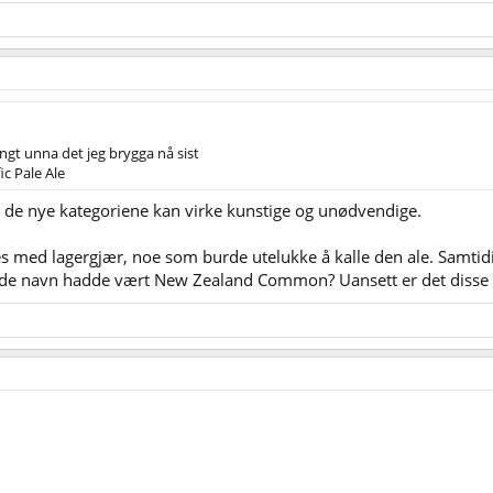
angt unna det jeg brygga nå sist
ic Pale Ale
 de nye kategoriene kan virke kunstige og unødvendige.
s med lagergjær, noe som burde utelukke å kalle den ale. Samtidi
nde navn hadde vært New Zealand Common? Uansett er det disse kr