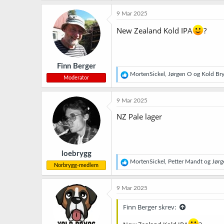
a
k
9 Mar 2025
s
j
New Zealand Kold IPA
?
o
n
e
r
Finn Berger
:
R
MortenSickel
,
Jørgen O
og
Kold Br
Moderator
e
a
k
9 Mar 2025
s
j
NZ Pale lager
o
n
e
r
loebrygg
:
R
MortenSickel
,
Petter Mandt
og
Jørg
Norbrygg-medlem
e
a
k
9 Mar 2025
s
j
Finn Berger skrev:
o
n