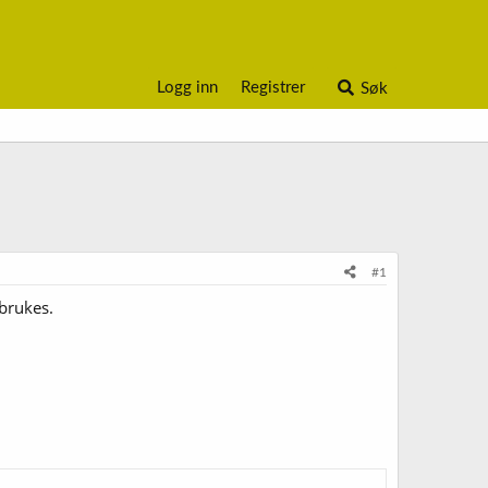
Logg inn
Registrer
Søk
#1
 brukes.