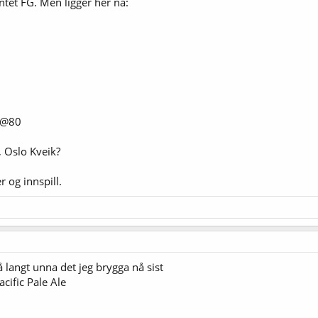
ntet FG. Men ligger her nå:
P@80
, Oslo Kveik?
 og innspill.
å langt unna det jeg brygga nå sist
acific Pale Ale