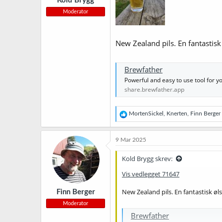
Kold Brygg
:
Moderator
New Zealand pils. En fantastisk 
Brewfather
Powerful and easy to use tool for 
share.brewfather.app
R
MortenSickel
,
Knerten
,
Finn Berger
e
a
k
9 Mar 2025
s
j
Kold Brygg skrev:
o
n
Vis vedlegget 71647
e
r
New Zealand pils. En fantastisk øls
Finn Berger
:
Moderator
Brewfather