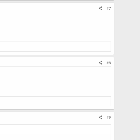
#7
#8
#9