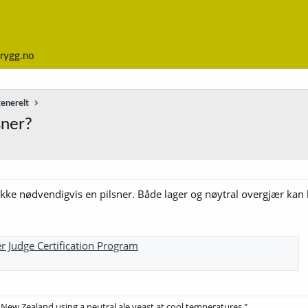
rygg.no
generelt
sner?
r ikke nødvendigvis en pilsner. Både lager og nøytral overgjær kan
r Judge Certification Program
 New Zealand using a neutral ale yeast at cool temperatures."