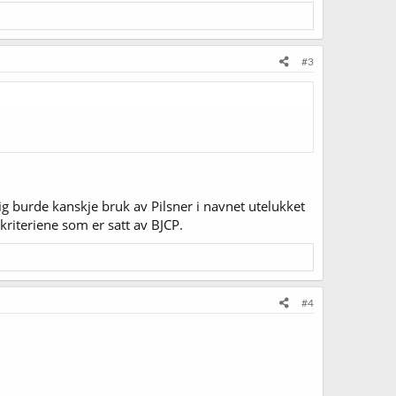
#3
g burde kanskje bruk av Pilsner i navnet utelukket
iteriene som er satt av BJCP.
#4