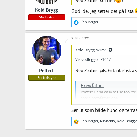
New Zealand Kold IPA
?
e
r
Kold Brygg
God ide. Jeg setter det på lista
:
Moderator
R
Finn Berger
e
a
k
9 Mar 2025
s
j
Kold Brygg skrev:
o
n
Vis vedlegget 71647
e
r
New Zealand pils. En fantastisk øls
PetterL
:
Sentralstyre
Brewfather
Powerful and easy to use tool fo
share.brewfather.app
Ser ut som både hund og terras
R
Finn Berger
,
Ravneklo
,
Kold Brygg
o
e
a
k