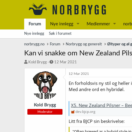
Forum
Nye innlegg
Medlemmer
norb
Nye innlegg
Søk i forumet
norbrygg.no
Forum
Norbrygg og generelt
Øltyper og øl 
Kan vi snakke om New Zealand Pil
T
S
Kold Brygg
12 Mar 2021
r
t
å
a
12 Mar 2021
d
r
En forholdsvis ny stil og helle
s
t
Med andre ord en hybridøl.
t
d
a
a
r
t
X5. New Zealand Pilsner – Bee
t
o
Kold Brygg
e
dev.bjcp.org
Moderator
r
Litt fra BJCP sin beskrivelse:
"Often brewed as a hybrid style in