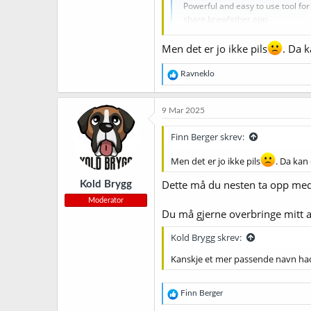
Powerful and easy to use tool fo
share.brewfather.app
Men det er jo ikke pils
. Da k
R
Ravneklo
e
a
k
9 Mar 2025
s
j
Finn Berger skrev:
o
n
Men det er jo ikke pils
. Da kan 
e
r
Dette må du nesten ta opp med 
Kold Brygg
:
Moderator
Du må gjerne overbringe mitt al
Kold Brygg skrev:
Kanskje et mer passende navn 
R
Finn Berger
e