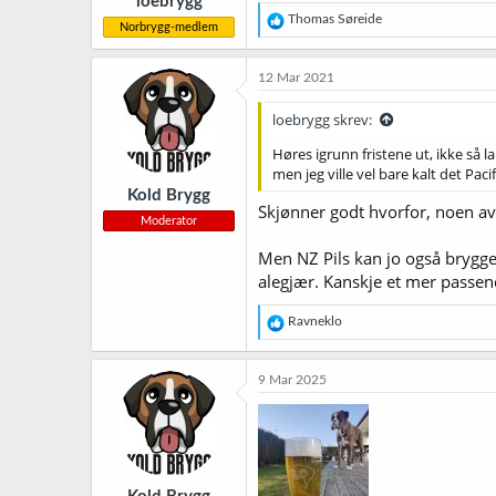
loebrygg
:
R
Thomas Søreide
Norbrygg-medlem
e
a
k
12 Mar 2021
s
j
loebrygg skrev:
o
n
Høres igrunn fristene ut, ikke så l
e
men jeg ville vel bare kalt det Pacif
r
Kold Brygg
:
Skjønner godt hvorfor, noen av
Moderator
Men NZ Pils kan jo også brygge
alegjær. Kanskje et mer passe
R
Ravneklo
e
a
k
9 Mar 2025
s
j
o
n
e
r