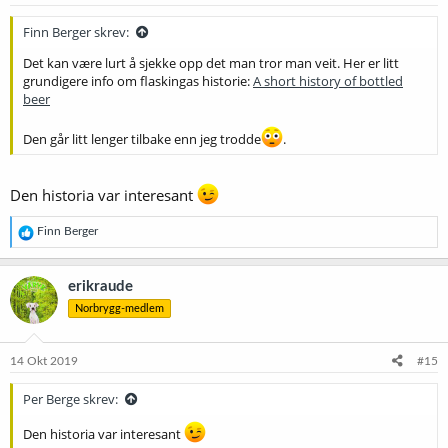
r
:
Finn Berger skrev:
Det kan være lurt å sjekke opp det man tror man veit. Her er litt
grundigere info om flaskingas historie:
A short history of bottled
beer
Den går litt lenger tilbake enn jeg trodde
.
Den historia var interesant
R
Finn Berger
e
a
k
erikraude
s
Norbrygg-medlem
j
o
n
e
14 Okt 2019
#15
r
:
Per Berge skrev:
Den historia var interesant