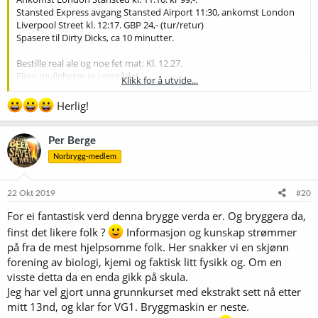
Stansted Express avgang Stansted Airport 11:30, ankomst London
Liverpool Street kl. 12:17. GBP 24,- (tur/retur)
Spasere til Dirty Dicks, ca 10 minutter.
Bestille real ale og noe fet mat: Kl. 12.27.
Flere muligheter er i området.
Klikk for å utvide...
Stansted Express avgang London Liverpool Steet kl. 17:39, ankomst
Herlig!
Stansted Airport kl. 18:32.
Ryanair avgang London Stansted torsdag 21. november kl. 19:10.
Ankomst OSL Gardermoen kl. 22:15 kr 99,-
Per Berge
Norbrygg-medlem
Det er anbefalt å holde seg til lokalt øl fra London-området for å
holde klimaavtrykket nede, men det er altså fullt mulig å våkne om
morgenen på Hadeland, spise lunsj med real ale til i London og
22 Okt 2019
#20
legge seg på Hadeland utpå kvelden. Man bør ha sjåfør fra
For ei fantastisk verd denna brygge verda er. Og bryggera da,
Gardermoen, vel å merke.
finst det likere folk ?
Informasjon og kunskap strømmer
på fra de mest hjelpsomme folk. Her snakker vi en skjønn
forening av biologi, kjemi og faktisk litt fysikk og. Om en
visste detta da en enda gikk på skula.
Jeg har vel gjort unna grunnkurset med ekstrakt sett nå etter
mitt 13nd, og klar for VG1. Bryggmaskin er neste.