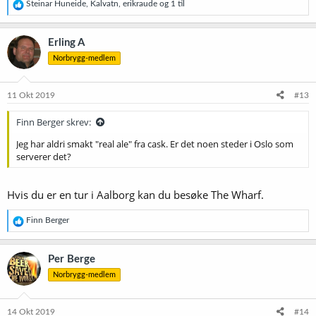
R
Steinar Huneide
,
Kalvatn
,
erikraude
og 1 til
e
a
k
Erling A
s
Norbrygg-medlem
j
o
n
e
11 Okt 2019
#13
r
:
Finn Berger skrev:
Jeg har aldri smakt "real ale" fra cask. Er det noen steder i Oslo som
serverer det?
Hvis du er en tur i Aalborg kan du besøke The Wharf.
R
Finn Berger
e
a
k
Per Berge
s
Norbrygg-medlem
j
o
n
e
14 Okt 2019
#14