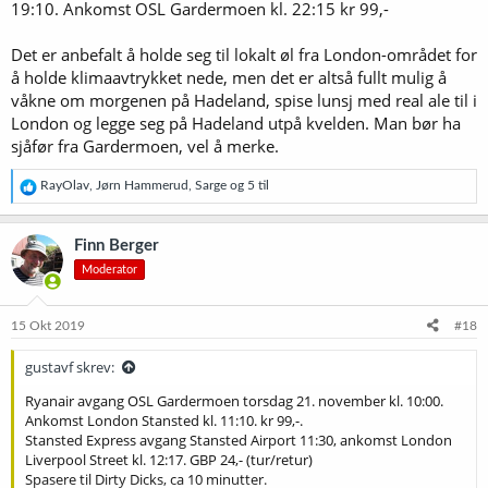
19:10. Ankomst OSL Gardermoen kl. 22:15 kr 99,-
Det er anbefalt å holde seg til lokalt øl fra London-området for
å holde klimaavtrykket nede, men det er altså fullt mulig å
våkne om morgenen på Hadeland, spise lunsj med real ale til i
London og legge seg på Hadeland utpå kvelden. Man bør ha
sjåfør fra Gardermoen, vel å merke.
R
RayOlav
,
Jørn Hammerud
,
Sarge
og 5 til
e
a
k
Finn Berger
s
Moderator
j
o
n
e
15 Okt 2019
#18
r
:
gustavf skrev:
Ryanair avgang OSL Gardermoen torsdag 21. november kl. 10:00.
Ankomst London Stansted kl. 11:10. kr 99,-.
Stansted Express avgang Stansted Airport 11:30, ankomst London
Liverpool Street kl. 12:17. GBP 24,- (tur/retur)
Spasere til Dirty Dicks, ca 10 minutter.