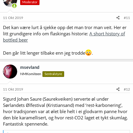
Moderator
j
o
n
e
11 Okt 2019
#11
r
Det kan være lurt å sjekke opp det man tror man veit. Her er
:
litt grundigere info om flaskingas historie:
A short history of
bottled beer
Den går litt lenger tilbake enn jeg trodde
.
msevland
NMKomiteen
Sentralstyre
11 Okt 2019
#12
Sigurd Johan Saure (Saurekveiken) serverte øl under
Sørlandets Ølfestival (Kristiansand) med ‘rest-karbonering’,
hvor tradisjonen var at ølet ble helt i ei glodvarm panne hvor
den ble karamellisert, og hvor rest-CO2 laget et tykt skumlag.
Fantastisk spennende.