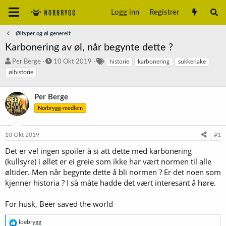
Logg inn
Registrer
Øltyper og øl generelt
Karbonering av øl, når begynte dette ?
T
S
S
Per Berge
10 Okt 2019
historie
karbonering
sukkerlake
r
t
t
ølhistorie
å
a
i
d
r
k
Per Berge
s
t
k
t
d
o
Norbrygg-medlem
a
a
r
r
t
d
t
o
10 Okt 2019
#1
e
Det er vel ingen spoiler å si att dette med karbonering
r
(kullsyre) i øllet er ei greie som ikke har vært normen til alle
øltider. Men når begynte dette å bli normen ? Er det noen som
kjenner historia ? I så måte hadde det vært interesant å høre.
For husk, Beer saved the world
R
loebrygg