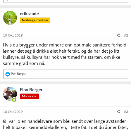
e
a
k
erikraude
s
Norbrygg-medlem
j
o
n
e
10 Okt 2019
#2
r
Hvis du brygger under mindre enn optimale sanitære forhold
:
lønner det seg å drikke ølet helt ferskt, og da har det jo litt
kullsyre, så kullsyra har nok vært med fra starten, om ikke i
samme grad som nå.
R
Per Berge
e
a
k
Finn Berger
s
Moderator
j
o
n
e
10 Okt 2019
#3
r
Øl var jo en handelsvare som blei sendt over lange avstander
:
helt tilbake i seinmiddeladleren, i tette fat. I det du åpner fatet,