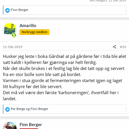
Sist redigert:
11 Okt 2019
R
Finn Berger
e
a
k
Amarillo
s
Norbrygg-medlem
j
o
n
e
11 Okt 2019
#10
r
Husker jeg leste i boka Gårdsøl at på gårdene før i tida ble ølet
:
satt kaldt i kjelleren før gjæringa var helt ferdig.
Når det skulle brukes i et festlig lag ble det tatt opp og servert
fra en stor bolle som ble satt på bordet.
Varmen i stua gjorde at fermenteringen startet igjen og laget
litt kullsyre før det ble servert.
Det må vel være den første 'karboneringen', ihvertfall her i
landet.
R
Per Berge
og
Finn Berger
e
a
k
Finn Berger
s