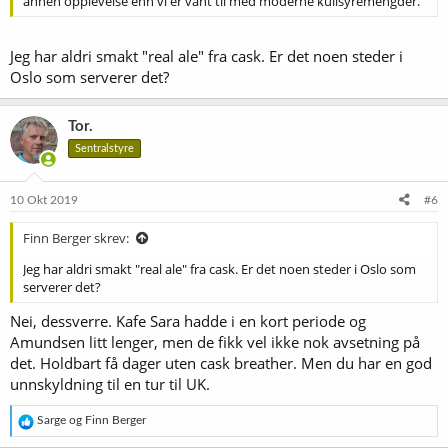
annen opplevelse enn vi er vant til med moderne kullsyremengder.
Jeg har aldri smakt "real ale" fra cask. Er det noen steder i
Oslo som serverer det?
Tor.
Sentralstyre
10 Okt 2019
#6
Finn Berger skrev:
Jeg har aldri smakt "real ale" fra cask. Er det noen steder i Oslo som
serverer det?
Nei, dessverre. Kafe Sara hadde i en kort periode og
Amundsen litt lenger, men de fikk vel ikke nok avsetning på
det. Holdbart få dager uten cask breather. Men du har en god
unnskyldning til en tur til UK.
R
Sarge
og
Finn Berger
e