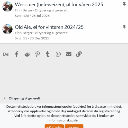
t
Weissbier (hefeweizen), øl for våren 2025
t
l
Finn Berger
Øltyper og øl generelt
r
Svar
126
26 Jul 2026
i
e
s
t
Old Ale, øl for vinteren 2024/25
t
l
Finn Berger
Øltyper og øl generelt
r
Svar
51
20 Des 2025
i
e
s
t
t
Facebook
Reddit
Pinterest
Tumblr
WhatsApp
E-post
Link
Del:
r
e
t
Øltyper og øl generelt
Dette nettstedet bruker informasjonskapsler (cookies) for å tilpasse innholdet,
Norbrygg-default
skreddersy din opplevelse og holde deg innlogget dersom du registrerer deg.
Ved å fortsette og bruke dette nettstedet, samtykker du i bruken av
Kontakt oss
Vilkår og regler
Personvernregler
Hjelp
Hjem
R
informasjonskapsler.
S
S
Godta
Lær mer...