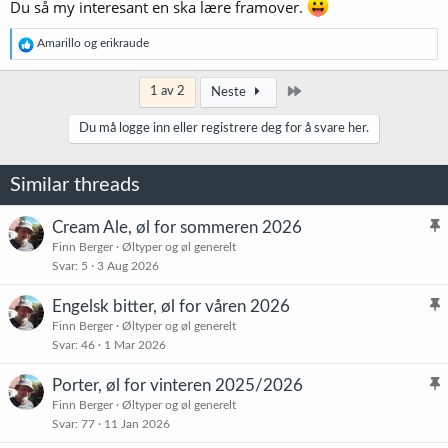
Du så my interesant en ska lære framover.
R
Amarillo
og
erikraude
e
a
k
Siste
1 av 2
Neste
s
j
Du må logge inn eller registrere deg for å svare her.
o
n
e
Similar threads
r
:
Cream Ale, øl for sommeren 2026
l
Finn Berger
Øltyper og øl generelt
Svar
5
3 Aug 2026
i
s
Engelsk bitter, øl for våren 2026
t
l
Finn Berger
Øltyper og øl generelt
r
Svar
46
1 Mar 2026
i
e
s
t
Porter, øl for vinteren 2025/2026
t
l
Finn Berger
Øltyper og øl generelt
r
Svar
77
11 Jan 2026
i
e
s