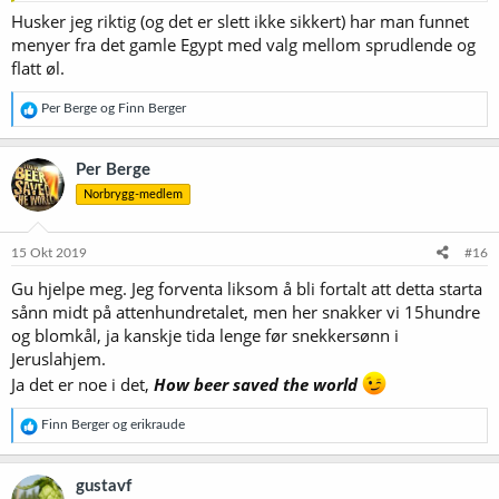
Husker jeg riktig (og det er slett ikke sikkert) har man funnet
menyer fra det gamle Egypt med valg mellom sprudlende og
flatt øl.
R
Per Berge
og
Finn Berger
e
a
k
Per Berge
s
Norbrygg-medlem
j
o
n
e
15 Okt 2019
#16
r
Gu hjelpe meg. Jeg forventa liksom å bli fortalt att detta starta
:
sånn midt på attenhundretalet, men her snakker vi 15hundre
og blomkål, ja kanskje tida lenge før snekkersønn i
Jeruslahjem.
Ja det er noe i det,
How beer saved the world
R
Finn Berger
og
erikraude
e
a
k
gustavf
s