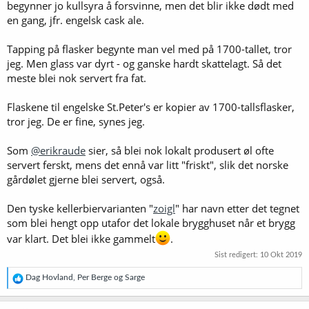
begynner jo kullsyra å forsvinne, men det blir ikke dødt med
en gang, jfr. engelsk cask ale.
Tapping på flasker begynte man vel med på 1700-tallet, tror
jeg. Men glass var dyrt - og ganske hardt skattelagt. Så det
meste blei nok servert fra fat.
Flaskene til engelske St.Peter's er kopier av 1700-tallsflasker,
tror jeg. De er fine, synes jeg.
Som
@erikraude
sier, så blei nok lokalt produsert øl ofte
servert ferskt, mens det ennå var litt "friskt", slik det norske
gårdølet gjerne blei servert, også.
Den tyske kellerbiervarianten "
zoigl
" har navn etter det tegnet
som blei hengt opp utafor det lokale brygghuset når et brygg
var klart. Det blei ikke gammelt
.
Sist redigert:
10 Okt 2019
R
Dag Hovland
,
Per Berge
og
Sarge
e
a