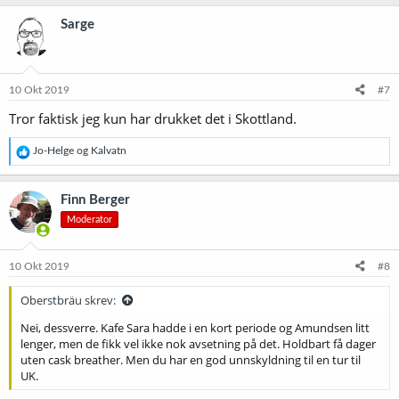
a
k
Sarge
s
j
o
n
e
10 Okt 2019
#7
r
Tror faktisk jeg kun har drukket det i Skottland.
:
R
Jo-Helge
og
Kalvatn
e
a
k
Finn Berger
s
Moderator
j
o
n
e
10 Okt 2019
#8
r
:
Oberstbräu skrev:
Nei, dessverre. Kafe Sara hadde i en kort periode og Amundsen litt
lenger, men de fikk vel ikke nok avsetning på det. Holdbart få dager
uten cask breather. Men du har en god unnskyldning til en tur til
UK.