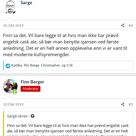
k
Sarge
s
j
o
n
e
10 Okt 2019
#4
r
Finn sa det. Vil bare legge til at hvis man ikke har prøvd
:
engelsk cask ale, så bør man benytte sjansen ved første
anledning. Det er en helt annen opplevelse enn vi er vant til
med moderne kullsyremengder.
R
Kjetika
,
Per Berge
,
Christopher.
og 3 til
e
a
k
Finn Berger
s
Moderator
j
o
n
e
10 Okt 2019
#5
r
:
Sarge skrev:
Finn sa det. Vil bare legge til at hvis man ikke har prøvd engelsk cask
ale, så bør man benytte sjansen ved første anledning. Det er en helt