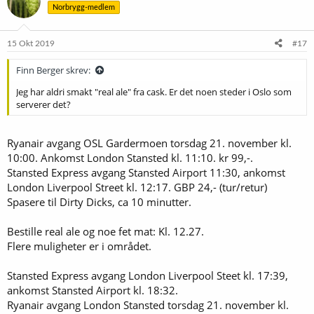
Norbrygg-medlem
j
o
n
e
15 Okt 2019
#17
r
:
Finn Berger skrev:
Jeg har aldri smakt "real ale" fra cask. Er det noen steder i Oslo som
serverer det?
Ryanair avgang OSL Gardermoen torsdag 21. november kl.
10:00. Ankomst London Stansted kl. 11:10. kr 99,-.
Stansted Express avgang Stansted Airport 11:30, ankomst
London Liverpool Street kl. 12:17. GBP 24,- (tur/retur)
Spasere til Dirty Dicks, ca 10 minutter.
Bestille real ale og noe fet mat: Kl. 12.27.
Flere muligheter er i området.
Stansted Express avgang London Liverpool Steet kl. 17:39,
ankomst Stansted Airport kl. 18:32.
Ryanair avgang London Stansted torsdag 21. november kl.