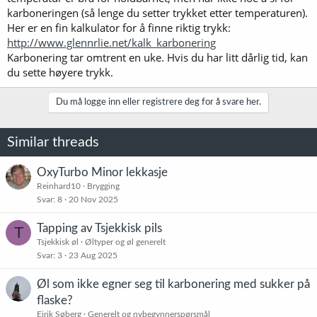
karboneringen (så lenge du setter trykket etter temperaturen).
Her er en fin kalkulator for å finne riktig trykk:
http://www.glennrlie.net/kalk_karbonering
Karbonering tar omtrent en uke. Hvis du har litt dårlig tid, kan
du sette høyere trykk.
Du må logge inn eller registrere deg for å svare her.
Similar threads
OxyTurbo Minor lekkasje
Reinhard10
Brygging
Svar
8
20 Nov 2025
Tapping av Tsjekkisk pils
T
Tsjekkisk øl
Øltyper og øl generelt
Svar
3
23 Aug 2025
Øl som ikke egner seg til karbonering med sukker på
flaske?
Eirik Søberg
Generelt og nybegynnerspørsmål