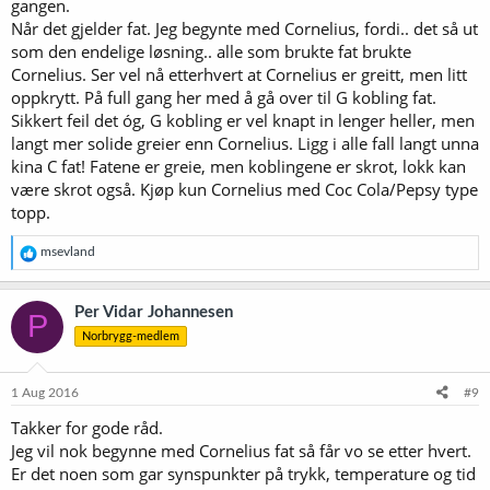
gangen.
Når det gjelder fat. Jeg begynte med Cornelius, fordi.. det så ut
som den endelige løsning.. alle som brukte fat brukte
Cornelius. Ser vel nå etterhvert at Cornelius er greitt, men litt
oppkrytt. På full gang her med å gå over til G kobling fat.
Sikkert feil det óg, G kobling er vel knapt in lenger heller, men
langt mer solide greier enn Cornelius. Ligg i alle fall langt unna
kina C fat! Fatene er greie, men koblingene er skrot, lokk kan
være skrot også. Kjøp kun Cornelius med Coc Cola/Pepsy type
topp.
R
msevland
e
a
k
Per Vidar Johannesen
P
s
Norbrygg-medlem
j
o
n
e
1 Aug 2016
#9
r
Takker for gode råd.
:
Jeg vil nok begynne med Cornelius fat så får vo se etter hvert.
Er det noen som gar synspunkter på trykk, temperature og tid