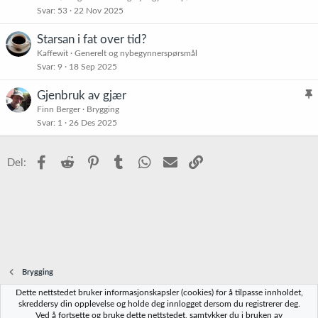
Svar
53
22 Nov 2025
Starsan i fat over tid?
Kaffewit
Generelt og nybegynnerspørsmål
Svar
9
18 Sep 2025
Gjenbruk av gjær
l
Finn Berger
Brygging
Svar
1
26 Des 2025
i
s
t
Facebook
Reddit
Pinterest
Tumblr
WhatsApp
E-post
Link
Del:
r
e
t
Brygging
Dette nettstedet bruker informasjonskapsler (cookies) for å tilpasse innholdet,
Norbrygg-default
skreddersy din opplevelse og holde deg innlogget dersom du registrerer deg.
Ved å fortsette og bruke dette nettstedet, samtykker du i bruken av