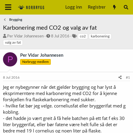
Logg inn
Registrer
Brygging
Karbonering med CO2 og valg av fat
T
S
S
Per Vidar Johannesen
8 Jul 2016
co2
karbonering
r
t
t
valg av fat
å
a
i
d
r
k
Per Vidar Johannesen
P
s
t
k
Norbrygg-medlem
t
d
o
a
a
r
r
t
d
8 Jul 2016
#1
t
o
e
Jeg er nybegynner når det gjelder brygging og har lyst å
r
eksprimerntere med karbonering med CO2 for å kjenne
forskjellen fra flaskekarbonering med sukker.
- hvilke fat bør jeg velge. corneliusfat eller bryggerifat med g
kobling.
- det hadde jo vært greit å få hele batchen på ett fat f eks 30
liter bryggerifat, eller bør fatene være helt fulle så det er
bedre med 19 l cornelius og noen liter på flaske.