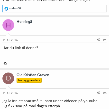
R
anders88
e
a
k
HenningS
H
s
j
o
n
e
11 Jul 2016
#5
r
Har du link til denne?
:
HS
Ole Kristian Graven
O
Norbrygg-medlem
11 Jul 2016
#6
Jeg la inn ett spørsmål til ham under videoen på youtube.
Og fikk svar på mail dagen etterpå.