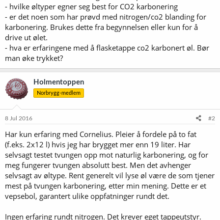
- hvilke øltyper egner seg best for CO2 karbonering
- er det noen som har prøvd med nitrogen/co2 blanding for
karbonering. Brukes dette fra begynnelsen eller kun for å
drive ut ølet.
- hva er erfaringene med å flasketappe co2 karbonert øl. Bør
man øke trykket?
Holmentoppen
Norbrygg-medlem
8 Jul 2016
#2
Har kun erfaring med Cornelius. Pleier å fordele på to fat
(f.eks. 2x12 l) hvis jeg har brygget mer enn 19 liter. Har
selvsagt testet tvungen opp mot naturlig karbonering, og for
meg fungerer tvungen absolutt best. Men det avhenger
selvsagt av øltype. Rent generelt vil lyse øl være de som tjener
mest på tvungen karbonering, etter min mening. Dette er et
vepsebol, garantert ulike oppfatninger rundt det.
Ingen erfaring rundt nitrogen. Det krever eget tappeutstyr.