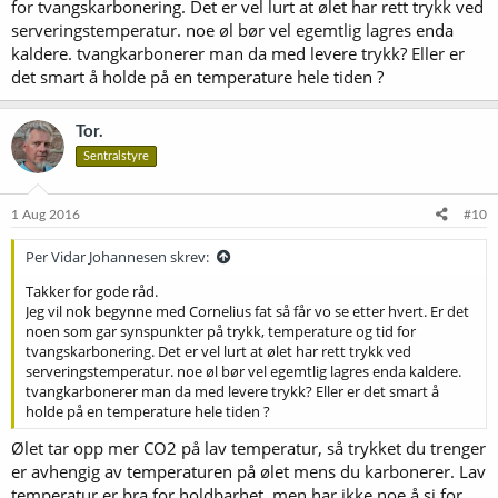
for tvangskarbonering. Det er vel lurt at ølet har rett trykk ved
serveringstemperatur. noe øl bør vel egemtlig lagres enda
kaldere. tvangkarbonerer man da med levere trykk? Eller er
det smart å holde på en temperature hele tiden ?
Tor.
Sentralstyre
1 Aug 2016
#10
Per Vidar Johannesen skrev:
Takker for gode råd.
Jeg vil nok begynne med Cornelius fat så får vo se etter hvert. Er det
noen som gar synspunkter på trykk, temperature og tid for
tvangskarbonering. Det er vel lurt at ølet har rett trykk ved
serveringstemperatur. noe øl bør vel egemtlig lagres enda kaldere.
tvangkarbonerer man da med levere trykk? Eller er det smart å
holde på en temperature hele tiden ?
Ølet tar opp mer CO2 på lav temperatur, så trykket du trenger
er avhengig av temperaturen på ølet mens du karbonerer. Lav
temperatur er bra for holdbarhet, men har ikke noe å si for