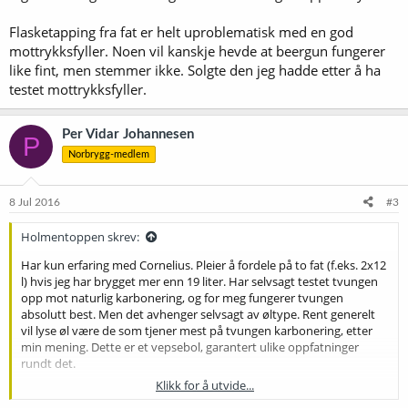
Flasketapping fra fat er helt uproblematisk med en god
mottrykksfyller. Noen vil kanskje hevde at beergun fungerer
like fint, men stemmer ikke. Solgte den jeg hadde etter å ha
testet mottrykksfyller.
Per Vidar Johannesen
P
Norbrygg-medlem
8 Jul 2016
#3
Holmentoppen skrev:
Har kun erfaring med Cornelius. Pleier å fordele på to fat (f.eks. 2x12
l) hvis jeg har brygget mer enn 19 liter. Har selvsagt testet tvungen
opp mot naturlig karbonering, og for meg fungerer tvungen
absolutt best. Men det avhenger selvsagt av øltype. Rent generelt
vil lyse øl være de som tjener mest på tvungen karbonering, etter
min mening. Dette er et vepsebol, garantert ulike oppfatninger
rundt det.
Klikk for å utvide...
Ingen erfaring rundt nitrogen. Det krever eget tappeutstyr.