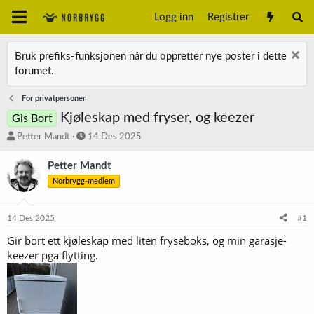
Logg inn
Registrer
Bruk prefiks-funksjonen når du oppretter nye poster i dette
forumet.
For privatpersoner
Kjøleskap med fryser, og keezer
Gis Bort
T
S
Petter Mandt
14 Des 2025
r
t
å
a
Petter Mandt
d
r
Norbrygg-medlem
s
t
t
d
a
a
14 Des 2025
#1
r
t
t
o
Gir bort ett kjøleskap med liten fryseboks, og min garasje-
e
keezer pga flytting.
r