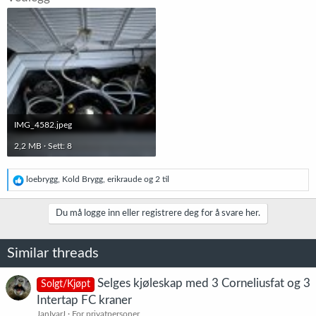
IMG_4582.jpeg
2,2 MB · Sett: 8
R
loebrygg
,
Kold Brygg
,
erikraude
og 2 til
e
a
k
Du må logge inn eller registrere deg for å svare her.
s
j
o
Similar threads
n
e
r
Selges kjøleskap med 3 Corneliusfat og 3
Solgt/Kjøpt
:
Intertap FC kraner
JanIvarJ
For privatpersoner