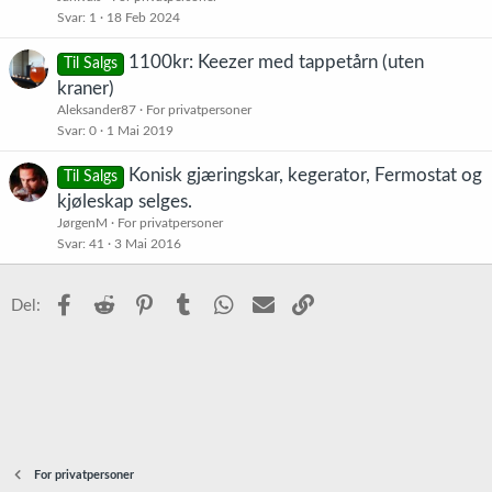
Svar
1
18 Feb 2024
1100kr: Keezer med tappetårn (uten
Til Salgs
kraner)
Aleksander87
For privatpersoner
Svar
0
1 Mai 2019
Konisk gjæringskar, kegerator, Fermostat og
Til Salgs
kjøleskap selges.
JørgenM
For privatpersoner
Svar
41
3 Mai 2016
Facebook
Reddit
Pinterest
Tumblr
WhatsApp
E-post
Link
Del:
For privatpersoner