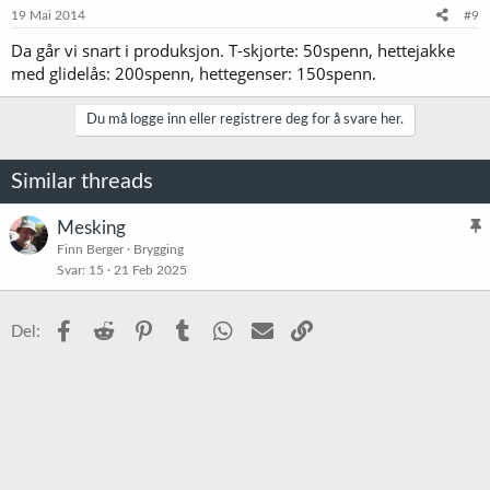
19 Mai 2014
#9
Da går vi snart i produksjon. T-skjorte: 50spenn, hettejakke
med glidelås: 200spenn, hettegenser: 150spenn.
Du må logge inn eller registrere deg for å svare her.
Similar threads
Mesking
l
Finn Berger
Brygging
Svar
15
21 Feb 2025
i
s
t
Facebook
Reddit
Pinterest
Tumblr
WhatsApp
E-post
Link
Del:
r
e
t