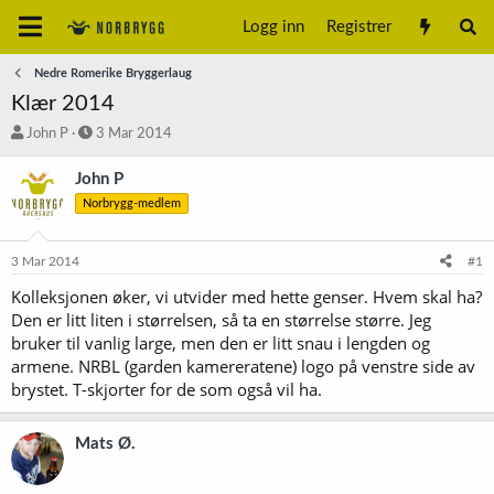
Logg inn
Registrer
Nedre Romerike Bryggerlaug
Klær 2014
T
S
John P
3 Mar 2014
r
t
å
a
John P
d
r
Norbrygg-medlem
s
t
t
d
a
a
3 Mar 2014
#1
r
t
t
o
Kolleksjonen øker, vi utvider med hette genser. Hvem skal ha?
e
Den er litt liten i størrelsen, så ta en størrelse større. Jeg
r
bruker til vanlig large, men den er litt snau i lengden og
armene. NRBL (garden kamereratene) logo på venstre side av
brystet. T-skjorter for de som også vil ha.
Mats Ø.