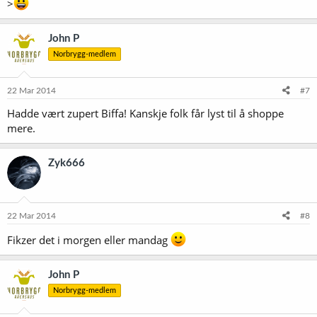
>
John P
Norbrygg-medlem
22 Mar 2014
#7
Hadde vært zupert Biffa! Kanskje folk får lyst til å shoppe
mere.
Zyk666
22 Mar 2014
#8
Fikzer det i morgen eller mandag
John P
Norbrygg-medlem