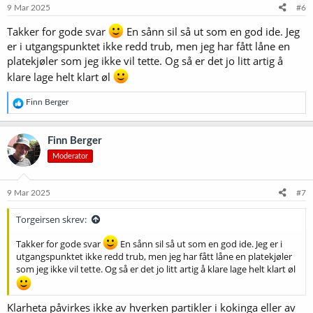
e
9 Mar 2025
#6
r
:
Takker for gode svar
En sånn sil så ut som en god ide. Jeg
er i utgangspunktet ikke redd trub, men jeg har fått låne en
platekjøler som jeg ikke vil tette. Og så er det jo litt artig å
klare lage helt klart øl
R
Finn Berger
e
a
k
Finn Berger
s
Moderator
j
o
n
e
9 Mar 2025
#7
r
:
Torgeirsen skrev:
Takker for gode svar
En sånn sil så ut som en god ide. Jeg er i
utgangspunktet ikke redd trub, men jeg har fått låne en platekjøler
som jeg ikke vil tette. Og så er det jo litt artig å klare lage helt klart øl
Klarheta påvirkes ikke av hverken partikler i kokinga eller av