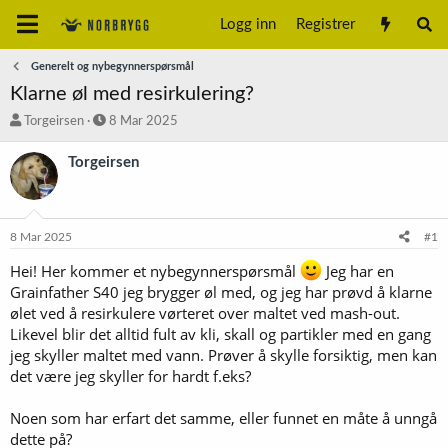
Logg inn
Registrer
Generelt og nybegynnerspørsmål
Klarne øl med resirkulering?
T
S
Torgeirsen
8 Mar 2025
r
t
å
a
Torgeirsen
d
r
s
t
t
d
a
a
8 Mar 2025
#1
r
t
t
o
Hei! Her kommer et nybegynnerspørsmål
Jeg har en
e
Grainfather S40 jeg brygger øl med, og jeg har prøvd å klarne
r
ølet ved å resirkulere vørteret over maltet ved mash-out.
Likevel blir det alltid fult av kli, skall og partikler med en gang
jeg skyller maltet med vann. Prøver å skylle forsiktig, men kan
det være jeg skyller for hardt f.eks?
Noen som har erfart det samme, eller funnet en måte å unngå
dette på?