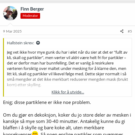
a
k
Finn Berger
s
Moderator
j
o
n
e
9 Mar 2025
#5
r
:
Hallstein skrev:
Jeg vet ikke hvor mye gunk du har i ølet når du sier at det er "fullt av
kli, skall og partikler", men vørter vil aldri være helt fri for partikler –
det er derfor man har bunnfelling. Det er vanlig å resirkulere
vørteren forsiktig over maltet under mesking for å klarne den, men
litt kli, skall og partikler vil likevel følge med. Dette skjer normalt i så
små mengder at det ikke merkbart reduserer mengden mask (brukt
korn) etter skylling.
Klikk for å utvide...
Partiklene vil som regel bunnfelle sammen med trub og humlerester
Enig; disse partiklene er ikke noe problem.
når vørteren kjøles ned etter kok. Selv da er det vanlig at noe trub
blir med over i gjæringskaret. Trubet legger seg som regel raskt i
Om du gjør en dekoksjon, koker du jo store deler av mesken i
bunnen av gjæringskaret, med gjæren oppå, så det vil ikke ha noen
kanskje så mye som 30-40 minutter. Antakelig kunne du gi
betydelig påvirkning på ølets smak.
blaffen i å skylle og bare koke alt, uten merkbare
konsekvenser
. Så noen enslige partikler som svømmer