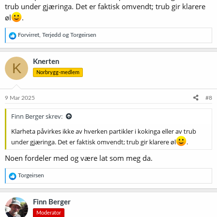
trub under gjæringa. Det er faktisk omvendt; trub gir klarere
øl
.
R
Forvirret
,
Terjedd
og
Torgeirsen
e
a
k
Knerten
K
s
Norbrygg-medlem
j
o
n
e
9 Mar 2025
#8
r
:
Finn Berger skrev:
Klarheta påvirkes ikke av hverken partikler i kokinga eller av trub
under gjæringa. Det er faktisk omvendt; trub gir klarere øl
.
Noen fordeler med og være lat som meg da.
R
Torgeirsen
e
a
k
Finn Berger
s
Moderator
j