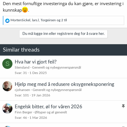
Den mest fornuftige investeringa du kan gjøre, er investering i
kunnskap
.
R
MortenSickel
,
lars.l
,
Torgeirsen
og 2 til
e
a
k
Du må logge inn eller registrere deg for å svare her.
s
j
o
Similar threads
n
e
r
Hva har vi gjort feil?
S
:
Stensland
Generelt og nybegynnerspørsmål
Svar
31
1 Des 2025
Hjelp meg med å redusere oksygeneksponering
cjohansen
Generelt og nybegynnerspørsmål
Svar
101
19 Jan 2026
Engelsk bitter, øl for våren 2026
l
Finn Berger
Øltyper og øl generelt
Svar
46
1 Mar 2026
i
s