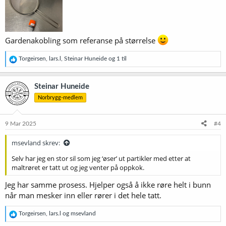
Gardenakobling som referanse på størrelse
R
Torgeirsen
,
lars.l
,
Steinar Huneide
og 1 til
e
a
k
Steinar Huneide
s
Norbrygg-medlem
j
o
n
e
9 Mar 2025
#4
r
:
msevland skrev:
Selv har jeg en stor sil som jeg ‘øser’ ut partikler med etter at
maltrøret er tatt ut og jeg venter på oppkok.
Jeg har samme prosess. Hjelper også å ikke røre helt i bunn
når man mesker inn eller rører i det hele tatt.
R
Torgeirsen
,
lars.l
og
msevland
e