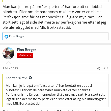
Man kan jo lure på om "ekspertene" har foretatt en dobbel
blindtest. Eller om de bare synes møkkete vørter er ekkelt.
Perfeksjonisme får oss mennesker til å gjøre mye rart. Har
stort sett lagt til side det meste av perfeksjonisme etter at jeg
ble uføretrygdet med ME. Bortkastet tid.
R
Finn Berger
e
a
k
Finn Berger
s
Moderator
j
o
n
e
9 Mar 2025
#11
r
:
Knerten skrev:
Man kan jo lure på om "ekspertene" har foretatt en dobbel
blindtest. Eller om de bare synes møkkete vørter er ekkelt.
Perfeksjonisme får oss mennesker til å gjøre mye rart. Har stort sett
lagt til side det meste av perfeksjonisme etter at jeg ble uføretrygdet
med ME. Bortkastet tid.