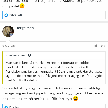
Det er nok reelt - men jeg har full forståelse for perspektivet
ditt på det
.
R
Torgeirsen
e
a
k
Torgeirsen
s
j
o
n
e
9 Mar 2025
#12
r
:
Knerten skrev:
Man kan jo lure på om "ekspertene" har foretatt en dobbel
blindtest. Eller om de bare synes møkkete vørter er ekkelt.
Perfeksjonisme får oss mennesker til å gjøre mye rart. Har stort sett
lagt til side det meste av perfeksjonisme etter at jeg ble uføretrygdet
med ME. Bortkastet tid.
Som relativt nybegynner virker det som det finnes fryktelig
mange ting en kan kjøpe for å gjøre bryggingen litt bedre eller
enklere i jakten på perfekt øl. Blir fort dyrt
R
Knerten