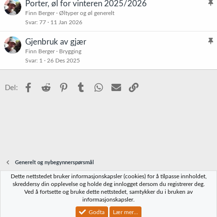
Porter, øl for vinteren 2025/2026
t
l
Finn Berger
Øltyper og øl generelt
r
Svar
77
11 Jan 2026
i
e
s
t
Gjenbruk av gjær
t
l
Finn Berger
Brygging
r
Svar
1
26 Des 2025
i
e
s
t
t
Facebook
Reddit
Pinterest
Tumblr
WhatsApp
E-post
Link
Del:
r
e
t
Generelt og nybegynnerspørsmål
Dette nettstedet bruker informasjonskapsler (cookies) for å tilpasse innholdet,
Norbrygg-default
skreddersy din opplevelse og holde deg innlogget dersom du registrerer deg.
Ved å fortsette og bruke dette nettstedet, samtykker du i bruken av
Kontakt oss
Vilkår og regler
Personvernregler
Hjelp
Hjem
R
informasjonskapsler.
S
S
Godta
Lær mer...
®
Community platform by XenForo
© 2010-2023 XenForo Ltd.