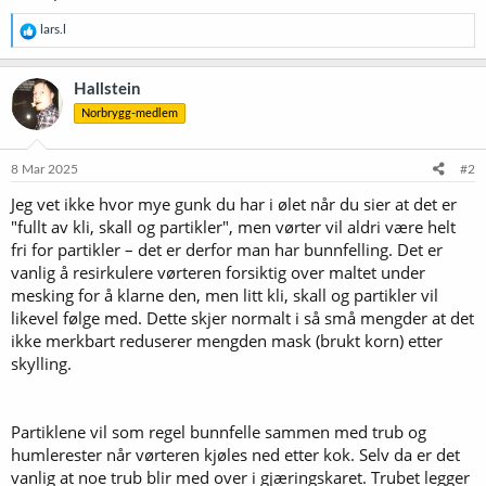
R
lars.l
e
a
k
Hallstein
s
Norbrygg-medlem
j
o
n
e
8 Mar 2025
#2
r
Jeg vet ikke hvor mye gunk du har i ølet når du sier at det er
:
"fullt av kli, skall og partikler", men vørter vil aldri være helt
fri for partikler – det er derfor man har bunnfelling. Det er
vanlig å resirkulere vørteren forsiktig over maltet under
mesking for å klarne den, men litt kli, skall og partikler vil
likevel følge med. Dette skjer normalt i så små mengder at det
ikke merkbart reduserer mengden mask (brukt korn) etter
skylling.
Partiklene vil som regel bunnfelle sammen med trub og
humlerester når vørteren kjøles ned etter kok. Selv da er det
vanlig at noe trub blir med over i gjæringskaret. Trubet legger