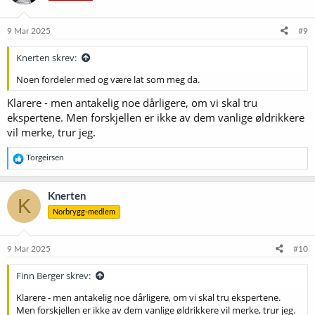
o
n
e
9 Mar 2025
#9
r
:
Knerten skrev:
Noen fordeler med og være lat som meg da.
Klarere - men antakelig noe dårligere, om vi skal tru
ekspertene. Men forskjellen er ikke av dem vanlige øldrikkere
vil merke, trur jeg.
R
Torgeirsen
e
a
k
Knerten
K
s
Norbrygg-medlem
j
o
n
e
9 Mar 2025
#10
r
:
Finn Berger skrev:
Klarere - men antakelig noe dårligere, om vi skal tru ekspertene.
Men forskjellen er ikke av dem vanlige øldrikkere vil merke, trur jeg.