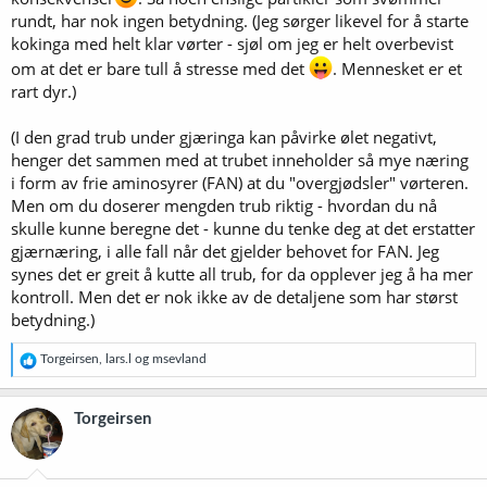
rundt, har nok ingen betydning. (Jeg sørger likevel for å starte
kokinga med helt klar vørter - sjøl om jeg er helt overbevist
om at det er bare tull å stresse med det
. Mennesket er et
rart dyr.)
(I den grad trub under gjæringa kan påvirke ølet negativt,
henger det sammen med at trubet inneholder så mye næring
i form av frie aminosyrer (FAN) at du "overgjødsler" vørteren.
Men om du doserer mengden trub riktig - hvordan du nå
skulle kunne beregne det - kunne du tenke deg at det erstatter
gjærnæring, i alle fall når det gjelder behovet for FAN. Jeg
synes det er greit å kutte all trub, for da opplever jeg å ha mer
kontroll. Men det er nok ikke av de detaljene som har størst
betydning.)
R
Torgeirsen
,
lars.l
og
msevland
e
a
k
Torgeirsen
s
j
o
n