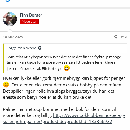
e
a
k
Finn Berger
s
Moderator
j
o
n
e
10 Mar 2025
#13
r
:
Torgeirsen skrev:
Som relativt nybegynner virker det som det finnes fryktelig mange
ting en kan kjøpe for å gjøre bryggingen litt bedre eller enklere i
jakten på perfekt øl. Blir fort dyrt
Hverken lykke eller godt hjemmebrygg kan kjøpes for penger
! Dette er en ekstremt demokratisk hobby på den måten.
Det spiller ingen rolle hva slags bryggeutstyr du har; det
eneste som betyr noe er at du kan bruke det.
Palmer har nettopp kommet med ei bok for dem som vil
gjøre det enkelt og billig:
https://www.bokklubben.no/oel-og-
si...en-john-palmer/produkt.do?produktId=183366932