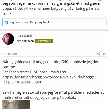
seg som regel raskt i bunnen av gjæringskaret, med gjæren
oppå, så det vil ikke ha noen betydelig påvirkning på ølets
smak.
R
Torgeirsen
,
Finn Berger
og
lars.l
e
a
k
msevland
s
NMKomiteen
Sentralstyre
j
o
n
e
9 Mar 2025
#3
r
Når jeg gikk over til bryggemaskin, G40, opplevde jeg det
:
samme.
Ser Espen tester BIAB pose i maltrøret.
https://forum.norbrygg.no/threads/hva-skal-du-brygge-
idag.5718/post-638950
Selv har jeg en stor sil som jeg ‘øser’ ut partikler med etter at
maltrøret er tatt ut og jeg venter på oppkok.