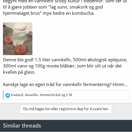
begynt med en vannkefir scoby kultur i stedenfor. Som ser ut
til å gjøre jobben som "lag sunn, smaksrik og god
hjemmelaget brus" mye bedre en kombucha.
Denne ble god! 1.5 liter vannkefir, 500ml økologisk eplejuice,
300ml vann og 100g moste blåbær, som blir silt ut når det
kvelles på glass.
Kanskje lage en egen tråd for vannkefir fermentering? Hmm...
R
lowland
,
Amarillo
,
MortenSickel
og 2 til
e
a
k
Du må logge inn eller registrere deg for å svare her.
s
j
o
Similar threads
n