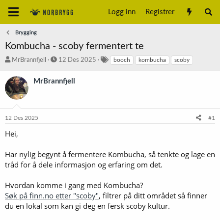
Logg inn
Registrer
Brygging
Kombucha - scoby fermentert te
T
S
S
MrBrannfjell
12 Des 2025
booch
kombucha
scoby
r
t
t
å
a
i
MrBrannfjell
d
r
k
s
t
k
t
d
o
a
a
r
12 Des 2025
#1
r
t
d
t
o
Hei,
e
r
Har nylig begynt å fermentere Kombucha, så tenkte og lage en
tråd for å dele informasjon og erfaring om det.
Hvordan komme i gang med Kombucha?
Søk på finn.no etter "scoby"
, filtrer på ditt området så finner
du en lokal som kan gi deg en fersk scoby kultur.