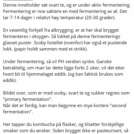
Denne inneholder søt svart te, og er under aktiv fermentering.
Fermentering er noe saktere en med fermentering av øl. Det
tar 7-14 dager i relativt høy temperatur (20-30 grader).
En vesentlig forkjell fra ølbrygging, er at her skal brygget
fermenteres i oksygen. Så lokket på denne fermenterings
glasset puster. Scoby hotellet (ovenfor) har også et pustende
lokk. (papir holdt sammen med et strikk).
Under fermentering, så vil PH verdien synke. Ganske
betraktelig, om man lar dette ligge forbi 2 uker, vil det etter
hvert bli til hjemmelaget eddik. (og kan faktisk brukes som
eddik).
Bildet over, som er med scoby, svart te og sukker regnes som
"primary fermentation".
Når det er ferdig, kan man begynne en mye kortere "second
fermentation".
Her tapper du kombucha på flasker, og tilsetter forskjellige
smaker som du ønsker. Siden brygget ikke er pasteurisert, så