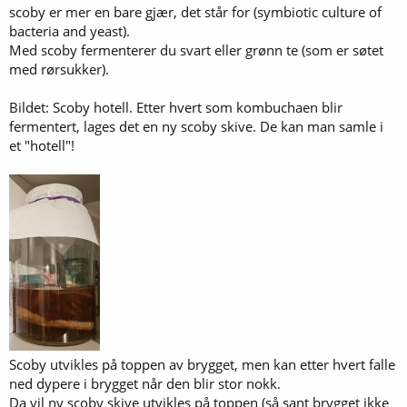
scoby er mer en bare gjær, det står for (symbiotic culture of
bacteria and yeast).
Med scoby fermenterer du svart eller grønn te (som er søtet
med rørsukker).
Bildet: Scoby hotell. Etter hvert som kombuchaen blir
fermentert, lages det en ny scoby skive. De kan man samle i
et "hotell"!
Scoby utvikles på toppen av brygget, men kan etter hvert falle
ned dypere i brygget når den blir stor nokk.
Da vil ny scoby skive utvikles på toppen (så sant brygget ikke