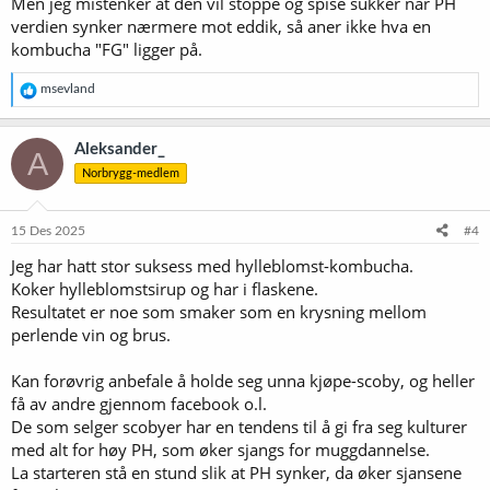
Vis vedlegget 75729
Men jeg mistenker at den vil stoppe og spise sukker når PH
Denne inneholder søt svart te, og er under aktiv fermentering.
verdien synker nærmere mot eddik, så aner ikke hva en
Fermentering er noe saktere en med fermentering av øl. Det tar 7-14
kombucha "FG" ligger på.
dager i relativt høy temperatur (20-30 grader).
R
msevland
En vesentlig forkjell fra ølbrygging, er at her skal brygget
e
fermenteres i oksygen. Så lokket på denne fermenterings glasset
a
puster. Scoby hotellet (ovenfor) har også et pustende lokk. (papir
k
Aleksander_
A
holdt sammen med et strikk).
s
Norbrygg-medlem
j
o
Under fermentering, så vil PH verdien synke. Ganske betraktelig, om
n
man lar dette ligge forbi 2 uker, vil det etter hvert bli til hjemmelaget
e
15 Des 2025
#4
eddik. (og kan faktisk brukes som eddik).
r
Jeg har hatt stor suksess med hylleblomst-kombucha.
:
Bildet over, som er med scoby, svart te og sukker regnes som
Koker hylleblomstsirup og har i flaskene.
"primary fermentation".
Resultatet er noe som smaker som en krysning mellom
Når det er ferdig, kan man begynne en mye kortere "second
perlende vin og brus.
fermentation".
Her tapper du kombucha på flasker, og tilsetter forskjellige smaker
Kan forøvrig anbefale å holde seg unna kjøpe-scoby, og heller
som du ønsker. Siden brygget ikke er pasteurisert, så vil den
få av andre gjennom facebook o.l.
fortsette og fermentere i flasken og produsere kullsyre.
De som selger scobyer har en tendens til å gi fra seg kulturer
med alt for høy PH, som øker sjangs for muggdannelse.
primary fermentation må man passe på og bruke ingredienser som
La starteren stå en stund slik at PH synker, da øker sjansene
scobyen kan fordøye. (svart te, grønn te, rørsukker).