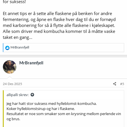
for suksess!
Svart te som English breakfast, ceylon te. Men ikke Earl Grey
(inneholder bergamot olje som scobyen ikke liker).
Grønn te burde også være uten tilsetnings stoffer som
Et annet tips er å sette alle flaskene på benken for andre
fruktaromaer.
fermentering, og åpne en flaske hver dag til du er fornøyd
Sukkeret burde være reint rørsukker.
med karbonering for så å flytte alle flaskene i kjøleskapet.
Alle som driver med kombucha kommer til å måtte vaske
Secondary fermentation kan man være mindre streng, og tilsette
taket en gang...
egentlig hva man vil. Den lille fermenteringen er egentlig bare for å
få litt kullsyre, og det gjør ingenting om scobyen etterlater rester
den ikke får fermentert.
R
MrBrannfjell
e
a
Her er det ferdige resultatet på mitt kombucha brygg nr. 2: Jeg har
k
silt Kombuchaen for å filtrere bort litt frukt og gugge.
MrBrannfjell
s
Vis vedlegget 75730
j
o
Kombuchaen var tappet i halvliters patent-kork flasker. Fermentert
n
i romtemperatur i 3 dager, satt i kjøleskap i 3 dager og er nå
e
24 Des 2025
#5
drikkeklar.
r
Jeg kunne sikkert hatt denne 4 dager i romtemperatur for å få enda
:
allipalli skrev:
litt mer kullsyre, dette er noe man blir flinkere på å regulere med
erfaring tenker jeg.
Jeg har hatt stor suksess med hylleblomst-kombucha.
Koker hylleblomstsirup og har i flaskene.
Vis vedlegget 75731
Resultatet er noe som smaker som en krysning mellom perlende vin
og brus.
Jeg lagde fruktpuree av jordbær, la til litt ingefær, lime og sukker. til