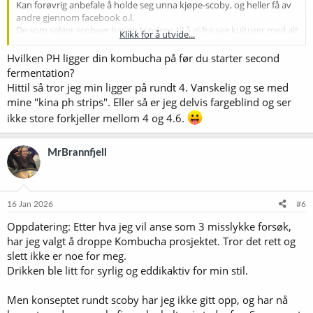
440ml kombucha tilsatte jeg 60ml fruktpurree i vær flaske.
Kan forøvrig anbefale å holde seg unna kjøpe-scoby, og heller få av
andre gjennom facebook o.l.
Dette var en frisk og syrlig brus opplevelse. Jeg jobber fortsatt med å
De som selger scobyer har en tendens til å gi fra seg kulturer med alt
Klikk for å utvide...
få til noe jeg virkelig liker. Men det er jo spennende og
for høy PH, som øker sjangs for muggdannelse.
La starteren stå en stund slik at PH synker, da øker sjansene for
Hvilken PH ligger din kombucha på før du starter second
eksperimentere rundt.
suksess!
fermentation?
Hittil så tror jeg min ligger på rundt 4. Vanskelig og se med
Et annet tips er å sette alle flaskene på benken for andre
mine "kina ph strips". Eller så er jeg delvis fargeblind og ser
fermentering, og åpne en flaske hver dag til du er fornøyd med
ikke store forkjeller mellom 4 og 4.6.
karbonering for så å flytte alle flaskene i kjøleskapet.
Alle som driver med kombucha kommer til å måtte vaske taket en
gang...
MrBrannfjell
16 Jan 2026
#6
Oppdatering: Etter hva jeg vil anse som 3 misslykke forsøk,
har jeg valgt å droppe Kombucha prosjektet. Tror det rett og
slett ikke er noe for meg.
Drikken ble litt for syrlig og eddikaktiv for min stil.
Men konseptet rundt scoby har jeg ikke gitt opp, og har nå