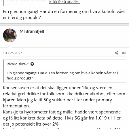
Klikk for å utvide...
scoby er mer en bare gjær, det står for (symbiotic culture of bacteria
Fin gjennomgang! Har du en formening om hva alkoholnivået
and yeast).
er i ferdig produkt?
Med scoby fermenterer du svart eller grønn te (som er søtet med
rørsukker).
MrBrannfjell
Bildet: Scoby hotell. Etter hvert som kombuchaen blir fermentert,
lages det en ny scoby skive. De kan man samle i et "hotell"!
Vis vedlegget 75727
13 Des 2025
#3
Scoby utvikles på toppen av brygget, men kan etter hvert falle ned
dypere i brygget når den blir stor nokk.
Rikard skrev:
Da vil ny scoby skive utvikles på toppen (så sant brygget ikke er for
surt og det er fremdeles sukker i den).
Fin gjennomgang! Har du en formening om hva alkoholnivået er i
ferdig produkt?
Et "scoby hotell", er en krukke hvor du samler disse opp. De kan du
Konsensusen er at det skal ligger under 1%, og være en
bruke i kompost, til å kickstarte nye kombucha kulturer, eller gi bort
til andre som ønsker å brygge kombucha.
relativt grei drikke for folk som ikke drikker alkohol, eller som
Scoby hotell funker også som en backup i tilfelle du utvikler mugg i
kjører. Men jeg la til 50g sukker per liter under primary
en ny kombucha fermentering. Om det oppstår mugg under
fermentation.
fermentering av ny kombucha, burde alt kastes. Man har da en
Kanskje ta hydrometer fatt og måle, hadde vært spennende
"reset" med å starte på nytt med en skive fra scoby hotellet.
og få litt konkret data på dette. Hvis SG går fra 1.019 til 1 er
det jo potensielt litt over 2%.
Fermentering av ny kombucha: