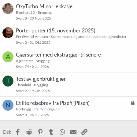
e
r
OxyTurbo Minor lekkasje
:
Reinhard10
Brygging
Svar
8
20 Nov 2025
Porter porter (15. november 2025)
Per Øyvind Arnesen
Konkurranser og andre ølrelaterte begivenheter
Svar
2
31 Okt 2025
Gjærstarter med ekstra gjær til senere
A
Agropelter
Brygging
Svar
74
2 Jul 2026
Test av gjenbrukt gjær
T
Theminid
Brygging
Svar
2
19 Jan 2026
L
Et lite reisebrev fra Plzeň (Pilsen)
N
å
Norbrygg
Fra Norbrygg.no
Svar
0
26 Jul 2026
s
t
Facebook
Reddit
Pinterest
Tumblr
WhatsApp
E-post
Link
Del: