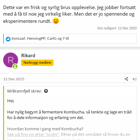
Dette var en frisk og syrlig brus opplevelse. Jeg jobber fortsatt
med å få til noe jeg virkelig liker. Men det er jo spennende og
eksperimentere rundt.
Sist redigert:
12 Des 2025
R
IronLeaf
,
HenningPP
,
CarlG
og 7 til
e
a
k
Rikard
R
s
Norbrygg-medlem
j
o
n
e
12 Des 2025
#2
r
:
MrBrannfjell skrev:
Hei,
Har nylig begynt å fermentere Kombucha, så tenkte og lage en tråd
for å dele informasjon og erfaring om det.
Hvordan komme i gang med Kombucha?
Søk på finn.no etter "scoby"
, filtrer på ditt området så finner du en
lokal som kan gi deg en fersk scoby kultur.