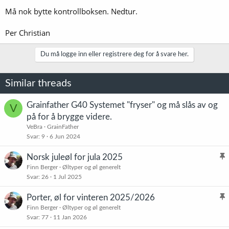
Må nok bytte kontrollboksen. Nedtur.
Per Christian
Du må logge inn eller registrere deg for å svare her.
Similar threads
Grainfather G40 Systemet "fryser" og må slås av og
V
på for å brygge videre.
VeBra
GrainFather
Svar
9
6 Jun 2024
Norsk juleøl for jula 2025
l
Finn Berger
Øltyper og øl generelt
Svar
26
1 Jul 2025
i
s
Porter, øl for vinteren 2025/2026
t
l
Finn Berger
Øltyper og øl generelt
r
Svar
77
11 Jan 2026
i
e
s