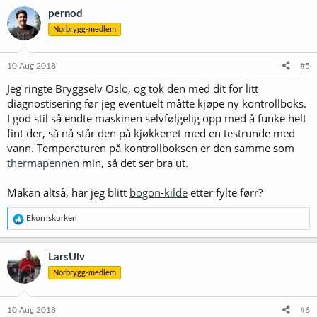
pernod
Norbrygg-medlem
10 Aug 2018
#5
Jeg ringte Bryggselv Oslo, og tok den med dit for litt
diagnostisering før jeg eventuelt måtte kjøpe ny kontrollboks.
I god stil så endte maskinen selvfølgelig opp med å funke helt
fint der, så nå står den på kjøkkenet med en testrunde med
vann. Temperaturen på kontrollboksen er den samme som
thermapennen
min, så det ser bra ut.
Makan altså, har jeg blitt
bogon-kilde
etter fylte førr?
R
Ekornskurken
e
a
k
LarsUlv
s
Norbrygg-medlem
j
o
n
e
10 Aug 2018
#6