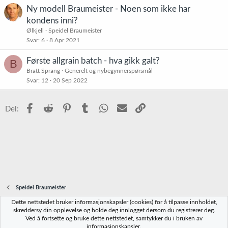
t
Ny modell Braumeister - Noen som ikke har
t
kondens inni?
r
Ølkjell
Speidel Braumeister
e
Svar
6
8 Apr 2021
t
Første allgrain batch - hva gikk galt?
B
Bratt Sprang
Generelt og nybegynnerspørsmål
Svar
12
20 Sep 2022
Facebook
Reddit
Pinterest
Tumblr
WhatsApp
E-post
Link
Del:
Speidel Braumeister
Dette nettstedet bruker informasjonskapsler (cookies) for å tilpasse innholdet,
Norbrygg-default
skreddersy din opplevelse og holde deg innlogget dersom du registrerer deg.
Ved å fortsette og bruke dette nettstedet, samtykker du i bruken av
Kontakt oss
Vilkår og regler
Personvernregler
Hjelp
Hjem
R
informasjonskapsler.