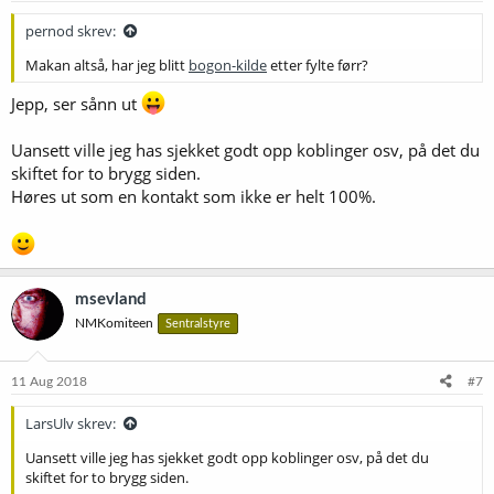
r
:
pernod skrev:
Makan altså, har jeg blitt
bogon-kilde
etter fylte førr?
Jepp, ser sånn ut
Uansett ville jeg has sjekket godt opp koblinger osv, på det du
skiftet for to brygg siden.
Høres ut som en kontakt som ikke er helt 100%.
msevland
NMKomiteen
Sentralstyre
11 Aug 2018
#7
LarsUlv skrev:
Uansett ville jeg has sjekket godt opp koblinger osv, på det du
skiftet for to brygg siden.