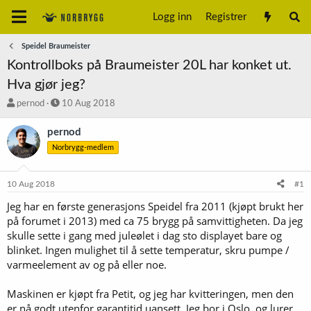
Logg inn
Registrer
Speidel Braumeister
Kontrollboks på Braumeister 20L har konket ut.
Hva gjør jeg?
T
S
pernod
10 Aug 2018
r
t
å
a
pernod
d
r
Norbrygg-medlem
s
t
t
d
a
a
10 Aug 2018
#1
r
t
t
o
Jeg har en første generasjons Speidel fra 2011 (kjøpt brukt her
e
på forumet i 2013) med ca 75 brygg på samvittigheten. Da jeg
r
skulle sette i gang med juleølet i dag sto displayet bare og
blinket. Ingen mulighet til å sette temperatur, skru pumpe /
varmeelement av og på eller noe.
Maskinen er kjøpt fra Petit, og jeg har kvitteringen, men den
er nå godt utenfor garantitid uansett. Jeg bor i Oslo, og lurer