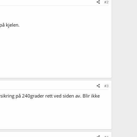
#2
på kjelen.
#3
kring på 240grader rett ved siden av. Blir ikke