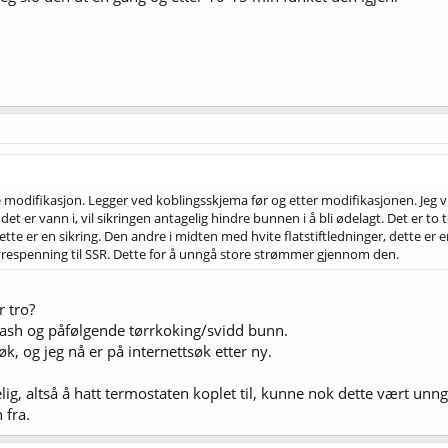
modifikasjon. Legger ved koblingsskjema før og etter modifikasjonen. Jeg vi
det er vann i, vil sikringen antagelig hindre bunnen i å bli ødelagt. Det er 
tte er en sikring. Den andre i midten med hvite flatstiftledninger, dette er 
styrespenning til SSR. Dette for å unngå store strømmer gjennom den.
 tro?
ash og påfølgende tørrkoking/svidd bunn.
øk, og jeg nå er på internettsøk etter ny.
lig, altså å hatt termostaten koplet til, kunne nok dette vært unng
 fra.