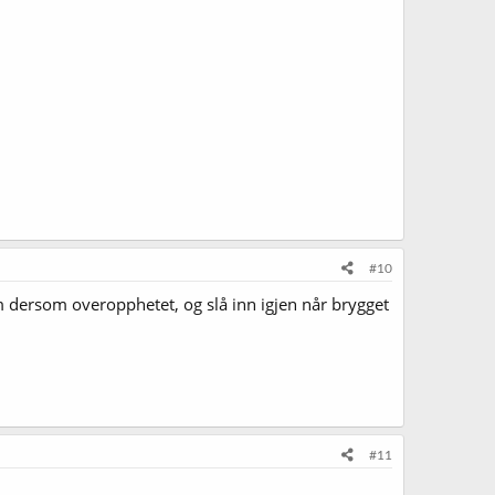
#10
øm dersom overopphetet, og slå inn igjen når brygget
#11