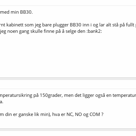
e med min BB30.
nt kabinett som jeg bare plugger BB30 inn i og lar alt stå på fullt 
jeg noen gang skulle finne på å selge den :bank2:
mperatursikring på 150grader, men det ligger også en temperatursi
a.
m din er ganske lik min), hva er NC, NO og COM ?