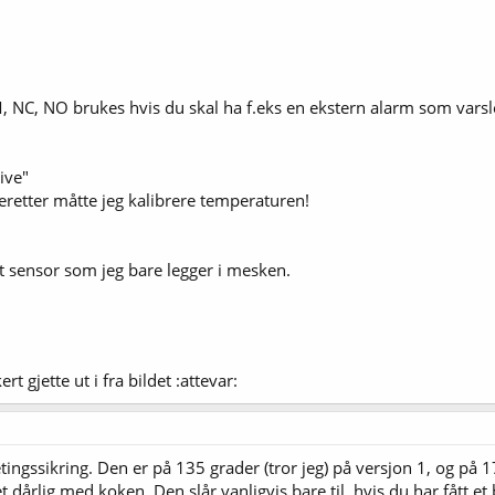
M, NC, NO brukes hvis du skal ha f.eks en ekstern alarm som varsl
ive"
deretter måtte jeg kalibrere temperaturen!
t sensor som jeg bare legger i mesken.
t gjette ut i fra bildet :attevar:
ingssikring. Den er på 135 grader (tror jeg) på versjon 1, og på
et dårlig med koken. Den slår vanligvis bare til, hvis du har fått e