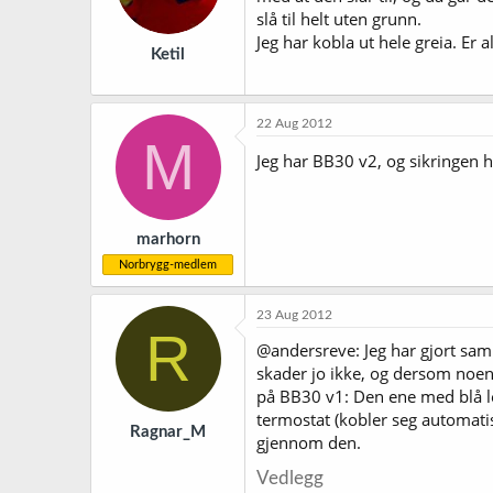
slå til helt uten grunn.
Jeg har kobla ut hele greia. Er a
Ketil
22 Aug 2012
M
Jeg har BB30 v2, og sikringen h
marhorn
Norbrygg-medlem
23 Aug 2012
R
@andersreve: Jeg har gjort sam
skader jo ikke, og dersom noen k
på BB30 v1: Den ene med blå led
termostat (kobler seg automatis
Ragnar_M
gjennom den.
Vedlegg