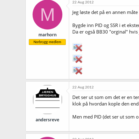
22 Aug 2012
M
Jeg løste det på en annen måt
Bygde inn PID og SSR i et ekster
Da er også BB30 "orginal" hvis 
marhorn
Norbrygg-medlem
22 Aug 2012
Det ser ut som om det er en te
klok på hvordan kople den end
Men med PID (det ser ut som o
andersreve