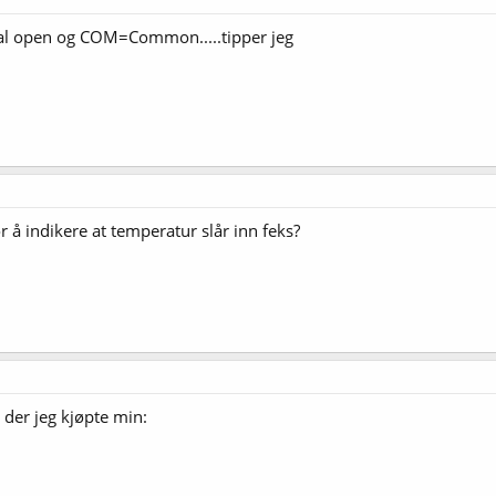
 open og COM=Common.....tipper jeg
or å indikere at temperatur slår inn feks?
 der jeg kjøpte min: