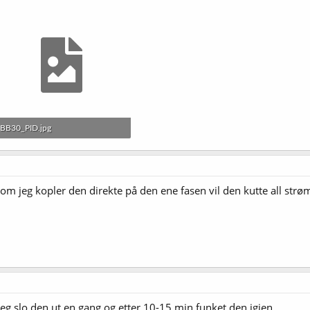
BB30_PID.jpg
62,9 KB · Sett: 3.649
som jeg kopler den direkte på den ene fasen vil den kutte all str
meg slo den ut en gang og etter 10-15 min funket den igjen.