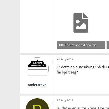
BB30 schematic old new.jpg
104,5 KB · Sett: 3.860
23 Aug 2012
Er dette en autosikring? Så der
får kjølt seg?
andersreve
23 Aug 2012
Ja, det er en autosikring. Hos 