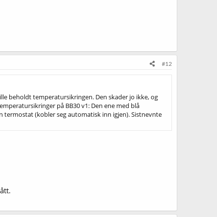
#12
lle beholdt temperatursikringen. Den skader jo ikke, og
to temperatursikringer på BB30 v1: Den ene med blå
en termostat (kobler seg automatisk inn igjen). Sistnevnte
ått.