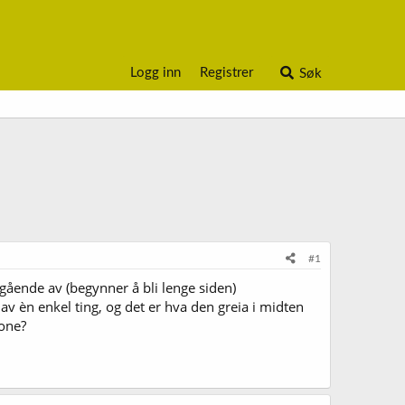
Logg inn
Registrer
Søk
#1
gående av (begynner å bli lenge siden)
av èn enkel ting, og det er hva den greia i midten
yone?