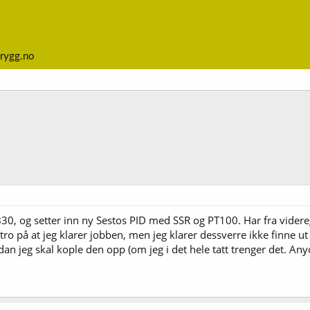
rygg.no
B30, og setter inn ny Sestos PID med SSR og PT100. Har fra videre
ro på at jeg klarer jobben, men jeg klarer dessverre ikke finne ut 
n jeg skal kople den opp (om jeg i det hele tatt trenger det. An