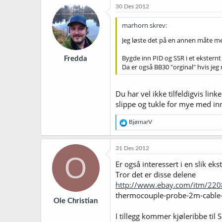
30 Des 2012
marhorn skrev:
Jeg løste det på en annen måte m
Bygde inn PID og SSR i et eksternt 
Fredda
Da er også BB30 "orginal" hvis jeg
Du har vel ikke tilfeldigvis lin
slippe og tukle for mye med i
R
BjørnarV
e
a
k
31 Des 2012
s
O
j
Er også interessert i en slik eks
o
Tror det er disse delene
n
http://www.ebay.com/itm/22
e
r
thermocouple-probe-2m-cabl
Ole Christian
:
I tillegg kommer kjøleribbe til 