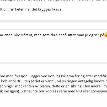
lltid i nærheten når det brygges likevel.
ar enda ikke slått ut, men som du sier så sitter man jo og ser på
me modifikasjon. Legger ved koblingsskjema før og etter modifika
obler til BB uten at det er vann i, vil sikringen antagelig hindre 
ninger mot kanten av platen, dette er en sikring. Den andre i mid
k inn igjen). Sistnevnte bør kobles i serie med PID eller styrespe