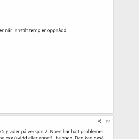
er når innstilt temp er oppnådd!
#7
 175 grader på versjon 2. Noen har hatt problemer
t belegg (svidd eller annet) i bunnen. Den kan også