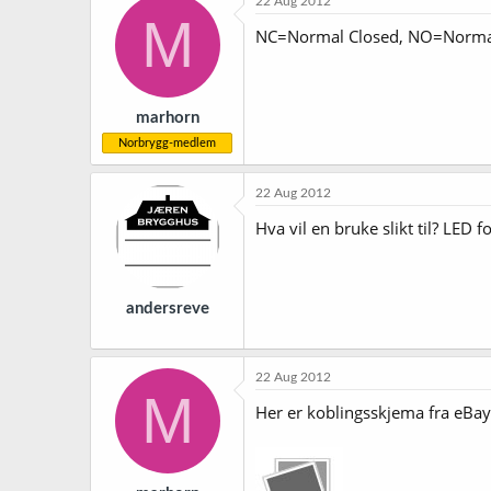
22 Aug 2012
M
NC=Normal Closed, NO=Normal
marhorn
Norbrygg-medlem
22 Aug 2012
Hva vil en bruke slikt til? LED f
andersreve
22 Aug 2012
M
Her er koblingsskjema fra eBay