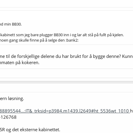
ed min BB30.
kabinett som jeg bare plugger BB30 inn i og lar alt stå på fullt på kjelen.
 noen gang skulle finne på å selge den :bank2:
kene til de forskjellige delene du har brukt for å bygge denne? Kun
nnmaten på kokeren.
tern løsning.
088895544...:IT&_trksid=p3984.m1439.l2649#ht_5536wt_1010
h
e-126768
SSR og det eksterne kabinettet.