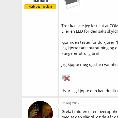
marhorn
Norbrygg-medlem
Tror kanskje jeg leste at at CO
Eller en LED for den saks skyld!
Kjør noen tester før du kjører "l
Jeg kjørte først autotuning og 
Fungerer utrolig bra!
Jeg kjøpte meg også en vanntet
Hvor jeg kjøpte den kan du sikker
22 Aug 2012
Greia i midten er en overopphet
med at den slår til, og da går d