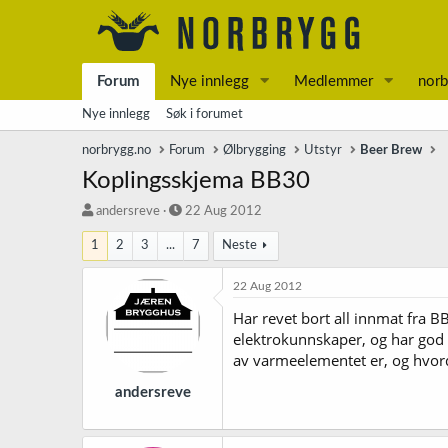
Forum
Nye innlegg
Medlemmer
norb
Nye innlegg
Søk i forumet
norbrygg.no
Forum
Ølbrygging
Utstyr
Beer Brew
Koplingsskjema BB30
T
S
andersreve
22 Aug 2012
r
t
1
2
3
...
7
Neste
å
a
d
r
s
t
22 Aug 2012
t
d
Har revet bort all innmat fra B
a
a
elektrokunnskaper, og har god t
r
t
t
o
av varmeelementet er, og hvorda
e
r
andersreve