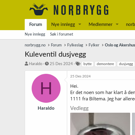
Forum
Nye innlegg
Medlemmer
norb
Nye innlegg
Søk i forumet
norbrygg.no
Forum
Fylkeslag
Fylker
Oslo og Akershu
Kuleventil dusjvegg
T
S
S
Haraldo
25 Des 2024
bytte
demontere
dusjvegg
r
t
t
å
a
i
25 Des 2024
d
r
k
H
Hei.
s
t
k
t
d
o
Er det noen som har klart å dem
a
a
r
1111 fra Biltema. Jeg har alle
r
t
d
t
o
Vedlegg
Haraldo
e
r