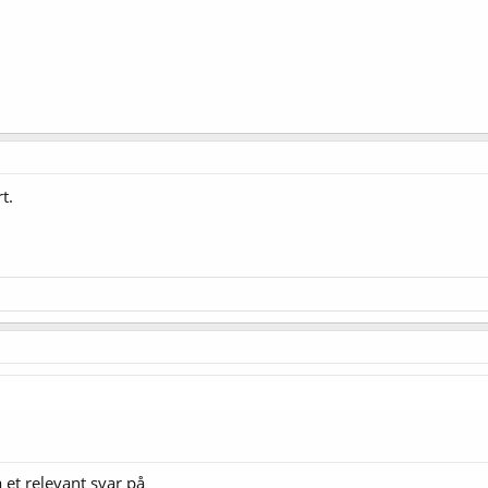
t.
å et relevant svar på