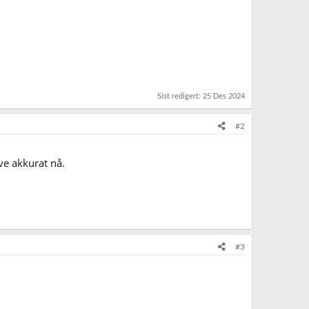
Sist redigert:
25 Des 2024
#2
ive akkurat nå.
#3