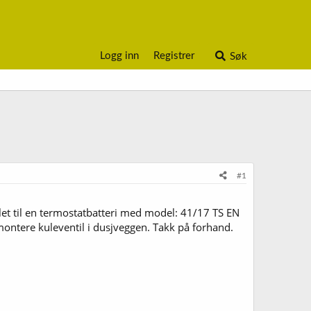
Logg inn
Registrer
Søk
#1
let til en termostatbatteri med model: 41/17 TS EN
ontere kuleventil i dusjveggen. Takk på forhand.