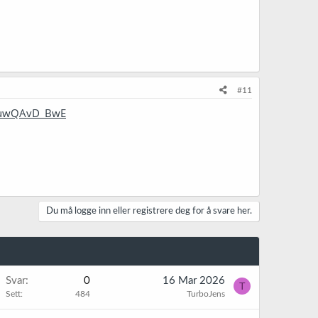
#11
CVuwQAvD_BwE
Du må logge inn eller registrere deg for å svare her.
Svar
0
16 Mar 2026
T
Sett
484
TurboJens