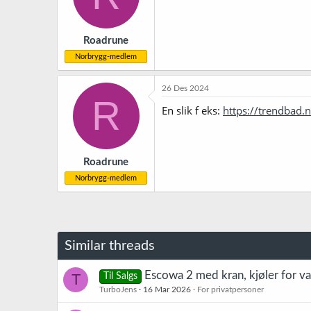
Roadrune
Norbrygg-medlem
26 Des 2024
R
En slik f eks:
https://trendba
Roadrune
Norbrygg-medlem
Similar threads
Escowa 2 med kran, kjøler for va
T
Til Salgs
TurboJens
16 Mar 2026
For privatpersoner