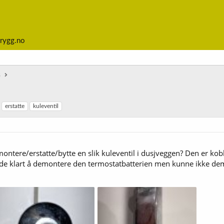
rygg.no
s
erstatte
kuleventil
ontere/erstatte/bytte en slik kuleventil i dusjveggen? Den er kob
rede klart å demontere den termostatbatterien men kunne ikke dem