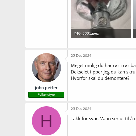
IMG_8031.jpeg
1,1 MB · Sett: 37
25 Des 2024
Meget mulig du har rør i rør ba
Dekselet tipper jeg du kan skru 
Hvorfor skal du demontere?
john petter
Fylkesstyre
25 Des 2024
H
Takk for svar. Vann ser ut til å