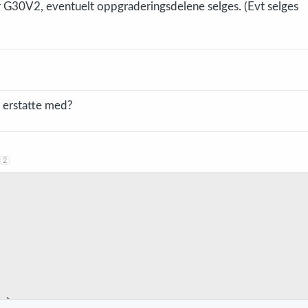
r G30V2, eventuelt oppgraderingsdelene selges. (Evt selges
g erstatte med?
2
s