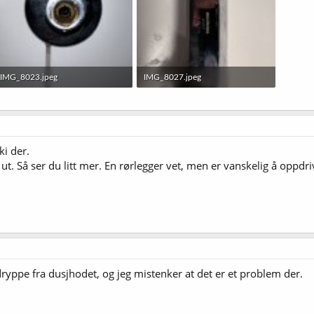
IMG_8023.jpeg
IMG_8027.jpeg
1,4 MB · Sett: 37
1,2 MB · Sett: 36
ki der.
ut. Så ser du litt mer. En rørlegger vet, men er vanskelig å oppdr
 dryppe fra dusjhodet, og jeg mistenker at det er et problem der.