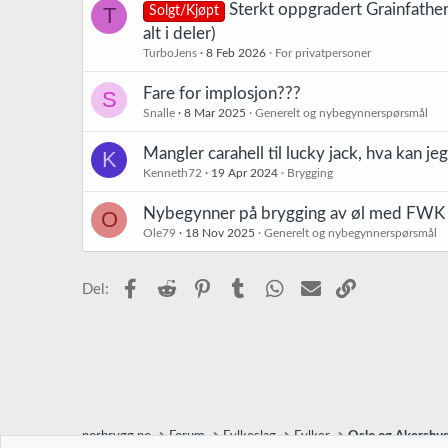
Sterkt oppgradert Grainfathe
T
Solgt/Kjøpt
alt i deler)
TurboJens
8 Feb 2026
For privatpersoner
Fare for implosjon???
S
Snalle
8 Mar 2025
Generelt og nybegynnerspørsmål
Mangler carahell til lucky jack, hva kan je
K
Kenneth72
19 Apr 2024
Brygging
Nybegynner på brygging av øl med FWK
O
Ole79
18 Nov 2025
Generelt og nybegynnerspørsmål
Facebook
Reddit
Pinterest
Tumblr
WhatsApp
E-post
Link
Del:
norbrygg.no
Forum
Fylkeslag
Fylker
Oslo og Akershu