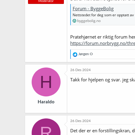
Moderator
Forum - ByggeBolig
Nettstedet for deg som er opptatt av
byggebolig.no
Pratehjørnet er riktig forum her
https://forum.norbrygg.no/thre
R
Jørgen O
e
a
k
26 Des 2024
s
H
j
Takk for hjelpen og svar. jeg s
o
n
e
r
Haraldo
:
26 Des 2024
R
Det der er en forstillingskran, 