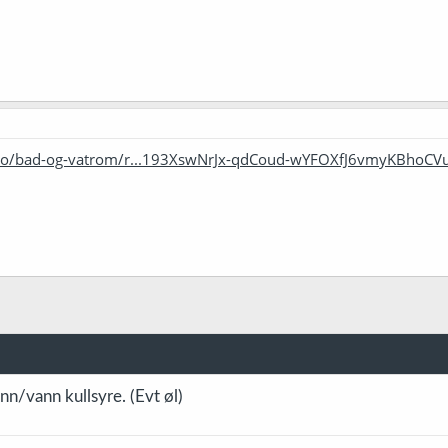
d.no/bad-og-vatrom/r...193XswNrJx-qdCoud-wYFOXfJ6vmyKBho
nn/vann kullsyre. (Evt øl)