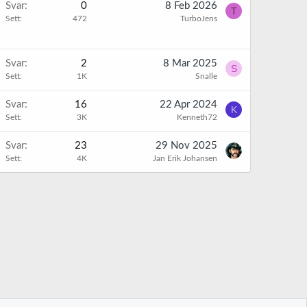
Svar
0
8 Feb 2026
T
Sett
472
TurboJens
Svar
2
8 Mar 2025
S
Sett
1K
Snalle
Svar
16
22 Apr 2024
K
Sett
3K
Kenneth72
Svar
23
29 Nov 2025
Sett
4K
Jan Erik Johansen