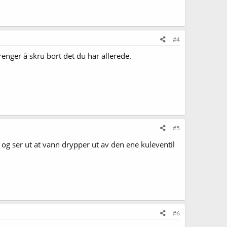
#4
renger å skru bort det du har allerede.
#5
 og ser ut at vann drypper ut av den ene kuleventil
#6