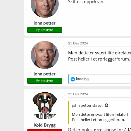
Skifte stoppekran.
john petter
Fylkesstyre
25 Des 2024
Men dette er svært lite ølrelater
Post heller i et rørleggerforum.
john petter
R
loebrygg
Fylkesstyre
e
a
k
25 Des 2024
s
j
john petter skrev:
o
n
Men dette er svært lite ølrelatert.
e
Post heller i et rørleggerforum.
r
Kold Brygg
:
Det er nok større sjanse for å f