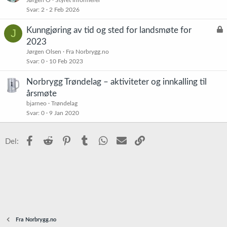
Svar
2
2 Feb 2026
L
Kunngjøring av tid og sted for landsmøte for
J
å
2023
s
Jørgen Olsen
Fra Norbrygg.no
t
Svar
0
10 Feb 2023
Norbrygg Trøndelag – aktiviteter og innkalling til
årsmøte
bjarneo
Trøndelag
Svar
0
9 Jan 2020
Facebook
Reddit
Pinterest
Tumblr
WhatsApp
E-post
Link
Del:
Fra Norbrygg.no