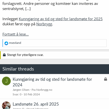
forslagsrett. Andre personer og komiteer kan inviteres av
sentralstyret, […]
Innlegget
Kunngjøring av tid og sted for landsmøte for 2025
dukket først opp på
Norbrygg
.
Fortsett å lese...
R
msevland
e
a
k
Stengt for ytterligere svar.
s
j
o
Similar threads
n
e
r
L
Kunngjøring av tid og sted for landsmøte for
J
:
å
2024
s
Jørgen Olsen
Fra Norbrygg.no
t
Svar
0
10 Feb 2024
Landsmøte 26. april 2025
Jørgen O
Styret informerer