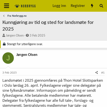
Logg inn
Registrer
Fra Norbrygg.no
Kunngjøring av tid og sted for landsmøte for
2025
T
S
Jørgen Olsen
3 Feb 2025
r
t
å
a
Stengt for ytterligere svar.
d
r
s
t
Jørgen Olsen
J
t
d
a
a
r
t
t
o
3 Feb 2025
#1
e
r
Landsmøtet i 2025 gjennomføres på Thon Hotel Slottsparken
i Oslo lørdag 26. april. Fylkeslagene velger sine delegater på
sine fylkesårsmøter. Informasjon om påmelding er sendt
fylkeslagene. Alle betalende medlemmer har møterett.
Delegater fra fylkeslagene har alle full tale-, forslags- og
stemmerett. Sentralstyrets medlemmer har tale- og