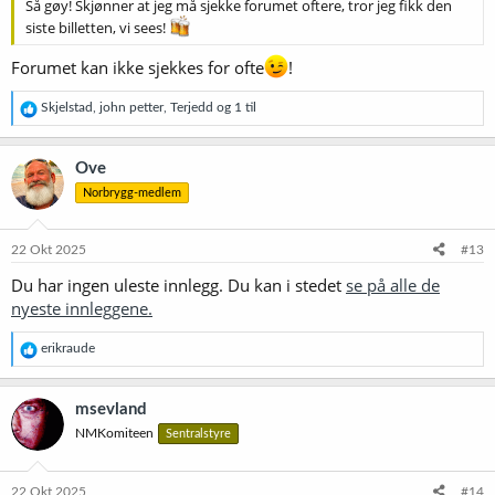
Så gøy! Skjønner at jeg må sjekke forumet oftere, tror jeg fikk den
siste billetten, vi sees!
Forumet kan ikke sjekkes for ofte
!
R
Skjelstad
,
john petter
,
Terjedd
og 1 til
e
a
k
Ove
s
Norbrygg-medlem
j
o
n
e
22 Okt 2025
#13
r
Du har ingen uleste innlegg. Du kan i stedet
se på alle de
:
nyeste innleggene.
R
erikraude
e
a
k
msevland
s
NMKomiteen
Sentralstyre
j
o
n
e
22 Okt 2025
#14