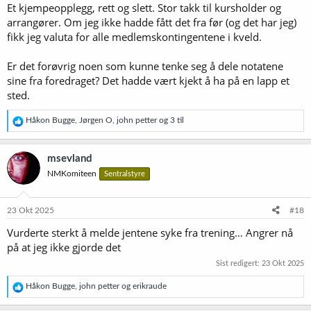
Et kjempeopplegg, rett og slett. Stor takk til kursholder og
arrangører. Om jeg ikke hadde fått det fra før (og det har jeg)
fikk jeg valuta for alle medlemskontingentene i kveld.
Er det forøvrig noen som kunne tenke seg å dele notatene
sine fra foredraget? Det hadde vært kjekt å ha på en lapp et
sted.
R
Håkon Bugge
,
Jørgen O
,
john petter
og 3 til
e
a
k
msevland
s
NMKomiteen
Sentralstyre
j
o
n
e
23 Okt 2025
#18
r
Vurderte sterkt å melde jentene syke fra trening… Angrer nå
:
på at jeg ikke gjorde det
Sist redigert:
23 Okt 2025
R
Håkon Bugge
,
john petter
og
erikraude
e
a