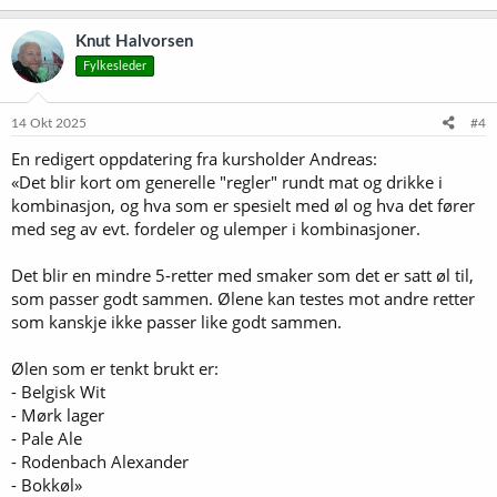
a
k
Knut Halvorsen
s
Fylkesleder
j
o
n
e
14 Okt 2025
#4
r
En redigert oppdatering fra kursholder Andreas:
:
«Det blir kort om generelle "regler" rundt mat og drikke i
kombinasjon, og hva som er spesielt med øl og hva det fører
med seg av evt. fordeler og ulemper i kombinasjoner.
Det blir en mindre 5-retter med smaker som det er satt øl til,
som passer godt sammen. Ølene kan testes mot andre retter
som kanskje ikke passer like godt sammen.
Ølen som er tenkt brukt er:
- Belgisk Wit
- Mørk lager
- Pale Ale
- Rodenbach Alexander
- Bokkøl»