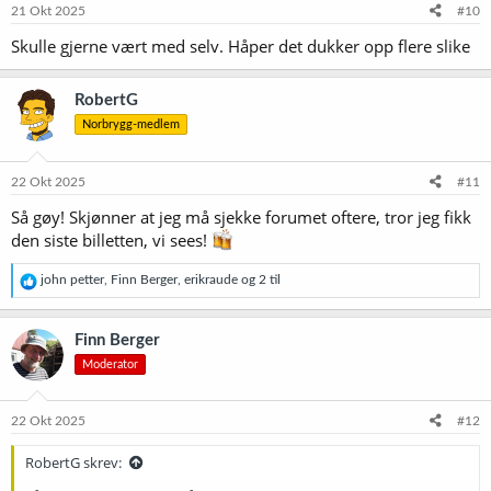
e
21 Okt 2025
#10
r
Skulle gjerne vært med selv. Håper det dukker opp flere slike
:
RobertG
Norbrygg-medlem
22 Okt 2025
#11
Så gøy! Skjønner at jeg må sjekke forumet oftere, tror jeg fikk
den siste billetten, vi sees!
R
john petter
,
Finn Berger
,
erikraude
og 2 til
e
a
k
Finn Berger
s
Moderator
j
o
n
e
22 Okt 2025
#12
r
:
RobertG skrev: