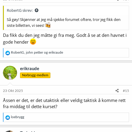
r
:
RobertG skrev:
Så gøy! Skjønner at jeg må sjekke forumet oftere, tror jeg fikk den
siste billetten, vi sees!
Da fikk du den jeg måtte gi fra meg. Godt å se at den havnet i
gode hender
R
RobertG
,
john petter
og
erikraude
e
a
k
erikraude
s
Norbrygg-medlem
j
o
n
e
23 Okt 2025
#15
r
Åssen er det, er det utaktisk eller veldig taktisk å komme rett
:
fra middag til dette kurset?
R
loebrygg
e
a
k