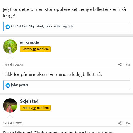
Jeg tror dette blir en stor opplevelse! Ledige billetter - enn så
lenge!
R
Chr1st1an
,
Skjelstad
,
john petter
og 3 til
e
a
k
erikraude
s
Norbrygg-medlem
j
o
n
e
14 Okt 2025
#5
r
Takk for påminnelsen! En mindre ledig billett nå.
:
R
john petter
e
a
k
Skjelstad
s
Norbrygg-medlem
j
o
n
e
16 Okt 2025
#6
r
Dette blir stas! Gleder meg som en bitte liten guttunge...
: