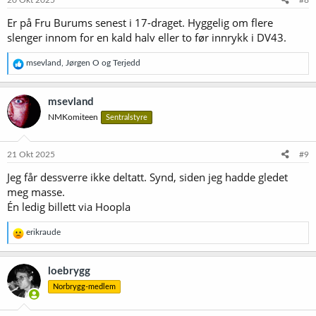
20 Okt 2025
#8
r
Er på Fru Burums senest i 17-draget. Hyggelig om flere
:
slenger innom for en kald halv eller to før innrykk i DV43.
R
msevland
,
Jørgen O
og
Terjedd
e
a
k
msevland
s
NMKomiteen
Sentralstyre
j
o
n
e
21 Okt 2025
#9
r
Jeg får dessverre ikke deltatt. Synd, siden jeg hadde gledet
:
meg masse.
Én ledig billett via Hoopla
R
erikraude
e
a
k
loebrygg
s
Norbrygg-medlem
j
o
n