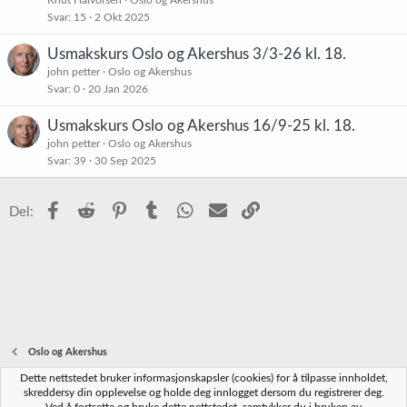
Svar
15
2 Okt 2025
Usmakskurs Oslo og Akershus 3/3-26 kl. 18.
john petter
Oslo og Akershus
Svar
0
20 Jan 2026
Usmakskurs Oslo og Akershus 16/9-25 kl. 18.
john petter
Oslo og Akershus
Svar
39
30 Sep 2025
Facebook
Reddit
Pinterest
Tumblr
WhatsApp
E-post
Link
Del:
Oslo og Akershus
Dette nettstedet bruker informasjonskapsler (cookies) for å tilpasse innholdet,
Norbrygg-default
skreddersy din opplevelse og holde deg innlogget dersom du registrerer deg.