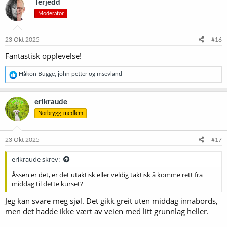
Terjedd
s
Moderator
j
o
n
e
23 Okt 2025
#16
r
Fantastisk opplevelse!
:
R
Håkon Bugge
,
john petter
og
msevland
e
a
k
erikraude
s
Norbrygg-medlem
j
o
n
e
23 Okt 2025
#17
r
:
erikraude skrev:
Åssen er det, er det utaktisk eller veldig taktisk å komme rett fra
middag til dette kurset?
Jeg kan svare meg sjøl. Det gikk greit uten middag innabords,
men det hadde ikke vært av veien med litt grunnlag heller.