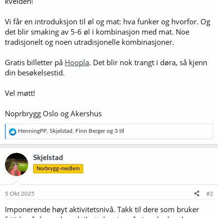
kvelden!
Vi får en introduksjon til øl og mat: hva funker og hvorfor. Og
det blir smaking av 5-6 øl i kombinasjon med mat. Noe
tradisjonelt og noen utradisjonelle kombinasjoner.
Gratis billetter på
Hoopla
. Det blir nok trangt i døra, så kjenn
din besøkelsestid.
Vel møtt!
Noprbrygg Oslo og Akershus
R
HenningPP
,
Skjelstad
,
Finn Berger
og 3 til
e
a
k
Skjelstad
s
Norbrygg-medlem
j
o
n
e
5 Okt 2025
#2
r
Imponerende høyt aktivitetsnivå. Takk til dere som bruker
: