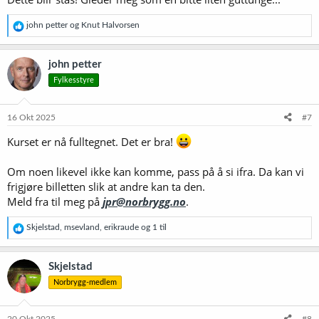
R
john petter
og
Knut Halvorsen
e
a
k
john petter
s
Fylkesstyre
j
o
n
e
16 Okt 2025
#7
r
:
Kurset er nå fulltegnet. Det er bra!
Om noen likevel ikke kan komme, pass på å si ifra. Da kan vi
frigjøre billetten slik at andre kan ta den.
Meld fra til meg på
jpr@norbrygg.no
.
R
Skjelstad
,
msevland
,
erikraude
og 1 til
e
a
k
Skjelstad
s
Norbrygg-medlem
j
o
n
e