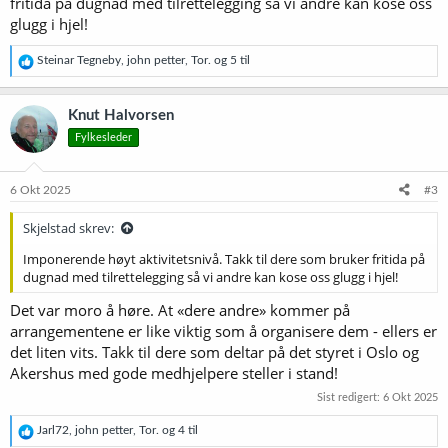
fritida på dugnad med tilrettelegging så vi andre kan kose oss
glugg i hjel!
R
Steinar Tegneby
,
john petter
,
Tor.
og 5 til
e
a
k
Knut Halvorsen
s
Fylkesleder
j
o
n
e
6 Okt 2025
#3
r
:
Skjelstad skrev:
Imponerende høyt aktivitetsnivå. Takk til dere som bruker fritida på
dugnad med tilrettelegging så vi andre kan kose oss glugg i hjel!
Det var moro å høre. At «dere andre» kommer på
arrangementene er like viktig som å organisere dem - ellers er
det liten vits. Takk til dere som deltar på det styret i Oslo og
Akershus med gode medhjelpere steller i stand!
Sist redigert:
6 Okt 2025
R
Jarl72
,
john petter
,
Tor.
og 4 til
e