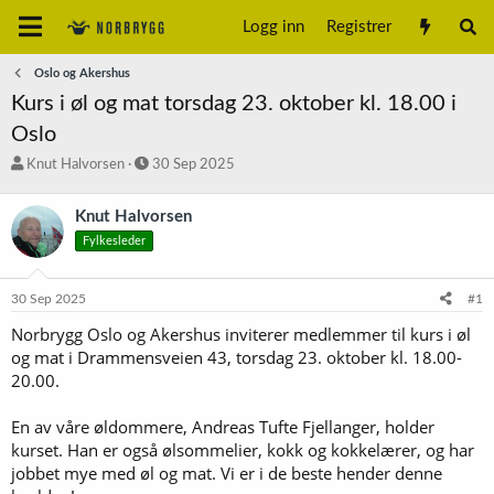
Logg inn
Registrer
Oslo og Akershus
Kurs i øl og mat torsdag 23. oktober kl. 18.00 i
Oslo
T
S
Knut Halvorsen
30 Sep 2025
r
t
å
a
Knut Halvorsen
d
r
Fylkesleder
s
t
t
d
a
a
30 Sep 2025
#1
r
t
t
o
Norbrygg Oslo og Akershus inviterer medlemmer til kurs i øl
e
og mat i Drammensveien 43, torsdag 23. oktober kl. 18.00-
r
20.00.
En av våre øldommere, Andreas Tufte Fjellanger, holder
kurset. Han er også ølsommelier, kokk og kokkelærer, og har
jobbet mye med øl og mat. Vi er i de beste hender denne