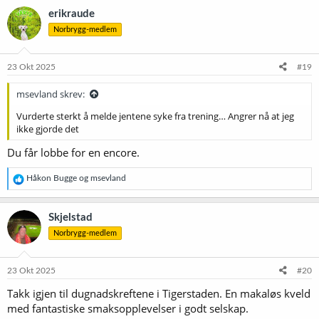
k
erikraude
s
Norbrygg-medlem
j
o
n
e
23 Okt 2025
#19
r
:
msevland skrev:
Vurderte sterkt å melde jentene syke fra trening… Angrer nå at jeg
ikke gjorde det
Du får lobbe for en encore.
R
Håkon Bugge
og
msevland
e
a
k
Skjelstad
s
Norbrygg-medlem
j
o
n
e
23 Okt 2025
#20
r
Takk igjen til dugnadskreftene i Tigerstaden. En makaløs kveld
:
med fantastiske smaksopplevelser i godt selskap.