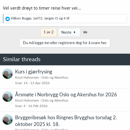
Vel verdt drøyt to timer reise hver vei...
R
Håkon Bugge
,
Jarl72
,
Jørgen O
og 4 til
e
a
k
Siste
1 av 2
Neste
s
j
Du må logge inn eller registrere deg for å svare her.
o
n
e
Similar threads
r
:
Kurs i gjærfrysing
Knut Halvorsen
Oslo og Akershus
Svar
14
13 Apr 2026
Årsmøte i Norbrygg Oslo og Akershus for 2026
Knut Halvorsen
Oslo og Akershus
Svar
4
16 Feb 2026
Bryggeribesøk hos Ringnes Brygghus torsdag 2.
oktober 2025 kl. 18.
Knut Halvorsen
Oslo og Akershus