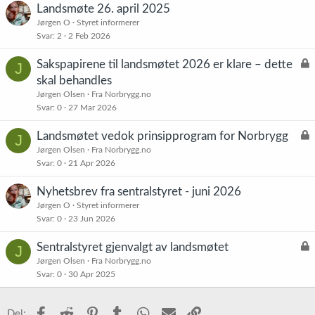
r
Landsmøte 26. april 2025
:
Jørgen O
Styret informerer
Svar
2
2 Feb 2026
L
Sakspapirene til landsmøtet 2026 er klare – dette
J
å
skal behandles
s
Jørgen Olsen
Fra Norbrygg.no
t
Svar
0
27 Mar 2026
L
Landsmøtet vedok prinsipprogram for Norbrygg
J
å
Jørgen Olsen
Fra Norbrygg.no
Svar
0
21 Apr 2026
s
t
Nyhetsbrev fra sentralstyret - juni 2026
Jørgen O
Styret informerer
Svar
0
23 Jun 2026
L
Sentralstyret gjenvalgt av landsmøtet
J
å
Jørgen Olsen
Fra Norbrygg.no
Svar
0
30 Apr 2025
s
t
Facebook
Reddit
Pinterest
Tumblr
WhatsApp
E-post
Link
Del: