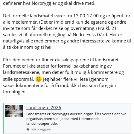
definerer hva Norbrygg er og skal drive med.
Det formelle landsmøtet varer fra 13.00-17.00 og er åpent for
alle medlemmer. (Det er imidlertid kun delegatene og andre
inviterte som får dekket reise og overnatting.) Fra kl. 21
samles vi til uformell mingling på Nedre Foss Gård. Her er
naturligvis alle medlemmer og andre interesserte velkomne til
å stikke innom og si hei.
På siden nedenfor finner du sakspapirene til landsmøtet.
Forumet er ikke stedet for formell saksbehandling av
landsmøtesakene, men det er fullt mulig å kommentere og
stille spørsmål.
Jeg håper flere vil lese igjennom
sakasdokumentene for å få innblikk i hva som foregår i
foreningen.
Landsmøte 2026
Landsmøtet er Norbryggs øverste organ. Her vedtas det hva
organisasjonen skal jobbe med i kommende
landsmøteperiode.
norbrygg.no