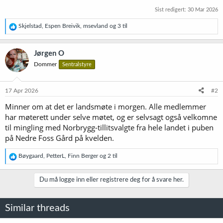
Sist redigert:
30 Mar 2026
R
Skjelstad
,
Espen Breivik
,
msevland
og 3 til
e
a
k
Jørgen O
s
Dommer
Sentralstyre
j
o
n
e
17 Apr 2026
#2
r
Minner om at det er landsmøte i morgen. Alle medlemmer
:
har møterett under selve møtet, og er selvsagt også velkomne
til mingling med Norbrygg-tillitsvalgte fra hele landet i puben
på Nedre Foss Gård på kvelden.
R
Bøygaard
,
PetterL
,
Finn Berger
og 2 til
e
a
k
Du må logge inn eller registrere deg for å svare her.
s
j
o
Similar threads
n
e