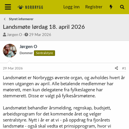
Logg inn
Registrer
Styret informerer
Landsmøte lørdag 18. april 2026
T
S
Jørgen O
29 Mar 2026
r
t
å
a
Jørgen O
d
r
Dommer
Sentralstyre
s
t
t
d
a
a
29 Mar 2026
#1
r
t
t
o
Landsmøtet er Norbryggs øverste organ, og avholdes hvert år
e
innen utgangen av april. Alle betalende medlemmer har
r
møterett, men kun delegatene fra fylkeslagene har
stemmerett. Disse er valgt på fylkesårsmøtene.
Landsmøtet behandler årsmelding, regnskap, budsjett,
arbeidsprogram for det kommende året og velger
sentralstyre. Nytt i år er at vi - på oppdrag fra fjorårets
landsmøte - også skal vedta et prinsipprogram, hvor vi