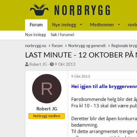
Forum
Nye innlegg
Medlemmer
norb
Nye innlegg
Søk i forumet
norbrygg.no
Forum
Norbrygg og generelt
Regionale bry
LAST MINUTE - 12 OKTOBER PÅ
T
S
Robert JG
9 Okt 2013
r
t
å
a
9 Okt 2013
R
d
r
Hei igjen til alle bryggerven
s
t
t
d
a
a
Førstkommende helg blir det åp
r
t
Fra kl 10 - 13 skal det være p
t
o
Robert JG
e
Norbrygg-medlem
Deretter blir det åpen konkurran
r
bedømming.
Til dette arrangmentet trenger 