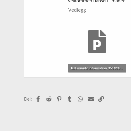
velkommen uansett ! :hadet:
Vedlegg
last minute information 05102013 A4( rjg ).pptx
162,8 KB · Sett: 26
Facebook
Reddit
Pinterest
Tumblr
WhatsApp
E-post
Link
Del: