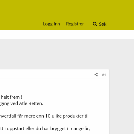
Logg inn
Registrer
Søk
#1
helt frem !
ging ved Atle Betten.
hvertfall får mere enn 10 ulike produkter til
t i oppstart eller du har brygget i mange år,