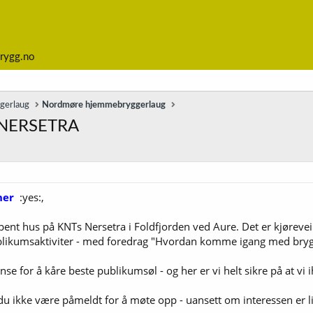
rygg.no
ggerlaug
Nordmøre hjemmebryggerlaug
 NERSETRA
ner
:yes:,
ent hus på KNTs Nersetra i Foldfjorden ved Aure. Det er kjørevei 
ublikumsaktiviter - med foredrag "Hvordan komme igang med bryg
se for å kåre beste publikumsøl - og her er vi helt sikre på at vi i
du ikke være påmeldt for å møte opp - uansett om interessen er lit