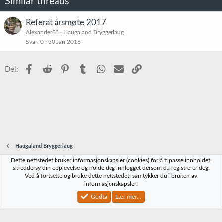
Similar threads
Referat årsmøte 2017
Alexander88
Haugaland Bryggerlaug
Svar
0
30 Jan 2018
Facebook
Reddit
Pinterest
Tumblr
WhatsApp
E-post
Link
Del:
Haugaland Bryggerlaug
Dette nettstedet bruker informasjonskapsler (cookies) for å tilpasse innholdet,
Norbrygg-default
skreddersy din opplevelse og holde deg innlogget dersom du registrerer deg.
Ved å fortsette og bruke dette nettstedet, samtykker du i bruken av
Kontakt oss
Vilkår og regler
Personvernregler
Hjelp
Hjem
R
informasjonskapsler.
S
S
Godta
Lær mer...
®
Community platform by XenForo
© 2010-2023 XenForo Ltd.