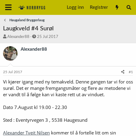
Logg inn
Registrer
Haugaland Bryggerlaug
Laugkveld #4 Surøl
T
S
Alexander88
25 Jul 2017
r
t
å
a
Alexander88
d
r
s
t
t
d
a
a
25 Jul 2017
#1
r
t
t
o
Vi kjører igang med ny temakveld. Denne gangen tar vi for oss
e
surøl. Det er mange fremgangsmåter og flere av metodene vi
r
er vandt til å følge kan vi kaste rett ut av vinduet.
Dato 7.August kl 19.00 - 22.30
Sted : Eventyrvegen 3 , 5538 Haugesund
Alexander Tveit Nilsen
kommer til å fortelle litt om sin